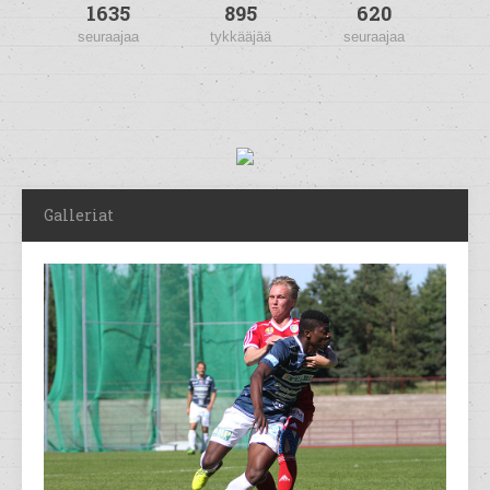
1635
895
620
seuraajaa
tykkääjää
seuraajaa
Galleriat