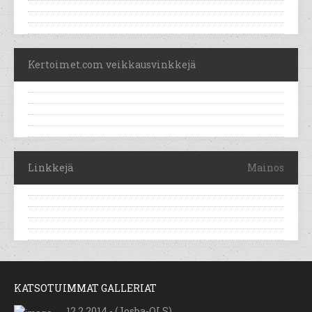
Kertoimet.com veikkausvinkkejä
Linkkejä
Mainos
KATSOTUIMMAT GALLERIAT
12.2.2014 - (Josba-OLS)