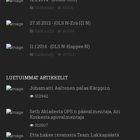
Salibandy
59516
27.10.2013 - (OLS N-Erä III N)
Salibandy
40596
11.1.2014 - (OLS N-Happee N)
Salibandy
40562
LUETUIMMAT ARTIKKELIT
Juhamatti Aaltonen palaa Kärppiin
512942
Seth Abladesta OPS:n päävalmentaja, Ari
Koskesta apuvalmentaja
512507
Etta hakee revanssia Team Lakkapäästä