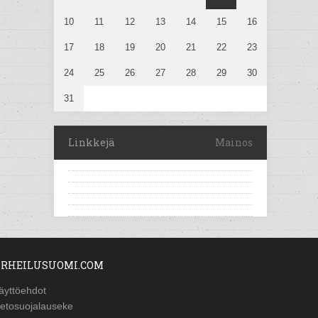
10
11
12
13
14
15
16
17
18
19
20
21
22
23
24
25
26
27
28
29
30
31
Linkkejä
Mainos
RHEILUSUOMI.COM
äyttöehdot
ietosuojalauseke