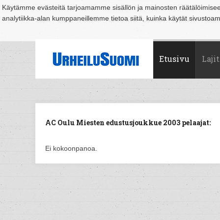
Käytämme evästeitä tarjoamamme sisällön ja mainosten räätälöimise
analytiikka-alan kumppaneillemme tietoa siitä, kuinka käytät sivusto
Suomi
Espoo
Helsinki
Hämeenlinna
Joensuu
Jyväskylä
Kouvo
Etusivu
Lajit
AC Oulu Miesten edustusjoukkue 2003 pelaajat:
Ei kokoonpanoa.