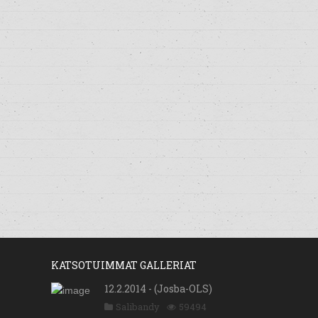
KATSOTUIMMAT GALLERIAT
12.2.2014 - (Josba-OLS)
Salibandy
59494