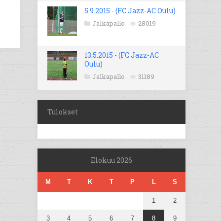
5.9.2015 - (FC Jazz-AC Oulu)
Jalkapallo
28019
13.5.2015 - (FC Jazz-AC
Oulu)
Jalkapallo
31189
Tulokset
Elokuu 2026
M
T
K
T
P
L
S
1
2
3
4
5
6
7
8
9