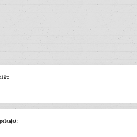
löt:
elaajat: