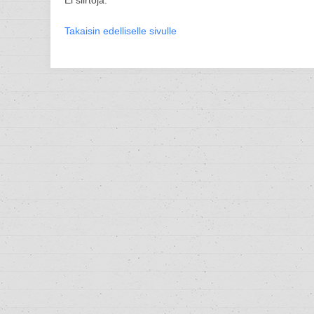
Ei siirtoja.
Takaisin edelliselle sivulle