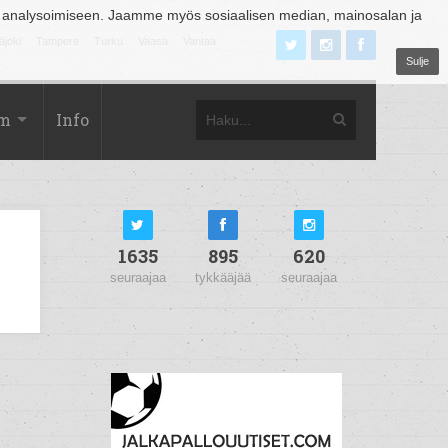
 analysoimiseen. Jaamme myös sosiaalisen median, mainosalan ja
äjoki
Tampere
Turku
Vaasa
Vantaa
Sulje
om
Info
1635
895
620
seuraajaa
tykkääjää
seuraajaa