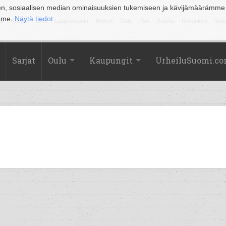
en, sosiaalisen median ominaisuuksien tukemiseen ja kävijämäärämme
amme.
Näytä tiedot
la
Kuopio
Lahti
Lappeenranta
Mikkeli
Oulu
Pori
Rauma
Rovaniemi
Sein
Sarjat
Oulu
Kaupungit
UrheiluSuomi.c