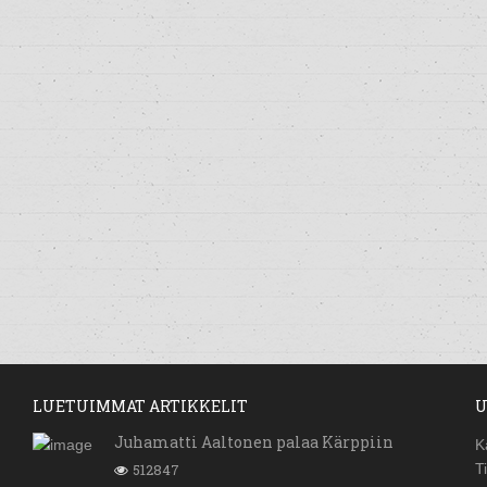
LUETUIMMAT ARTIKKELIT
U
Juhamatti Aaltonen palaa Kärppiin
K
512847
T