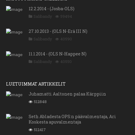
12.2.2014 - (Josba-OLS)
Salibandy
59494
27.10.2013 - (OLS N-Erä III N)
Salibandy
40590
11.1.2014 - (OLS N-Happee N)
Salibandy
40550
LUETUIMMAT ARTIKKELIT
Juhamatti Aaltonen palaa Kärppiin
512848
Seth Abladesta OPS:n päävalmentaja, Ari
Koskesta apuvalmentaja
512417