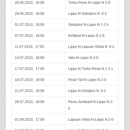
20.06.2010, 16:00
Turku-Pesis N-Lippo N 2-0
29.06.2010, 18:00
Lippo N-Siilinjärvi N 0-2
01.07.2010, 18:00
Siilinjärvi N-Lippo N 1-2 k
07.07.2010, 18:00
Kirittäret N-Lippo N 2-0
11.07.2010, 17:00
Lippo N-Lapuan Virkiä N 0-2
14.07.2010, 18:00
Valo N-Lippo N 2-0
17.07.2010, 17:00
Lippo N-Turku-Pesis N 1-2 s
18.07.2010, 18:00
Pesä Ysit N-Lippo N 2-0
21.07.2010, 18:00
Lippo N-Viinijärvi N 0-2
28.07.2010, 18:00
Pesis-Junkkarit N-Lippo N 2-
0
01.08.2010, 17:00
Lapuan Virkiä N-Lippo N 2-0