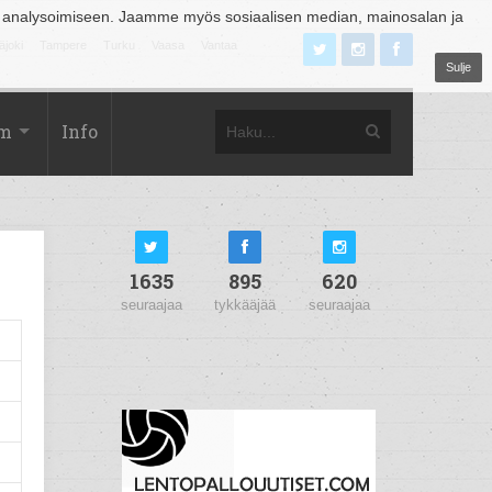
 analysoimiseen. Jaamme myös sosiaalisen median, mainosalan ja
äjoki
Tampere
Turku
Vaasa
Vantaa
Sulje
om
Info
1635
895
620
seuraajaa
tykkääjää
seuraajaa