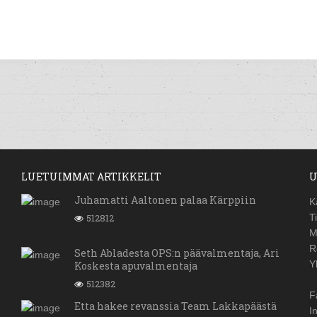
LUETUIMMAT ARTIKKELIT
U
Juhamatti Aaltonen palaa Kärppiin
K
512812
T
M
R
Seth Abladesta OPS:n päävalmentaja, Ari
Y
Koskesta apuvalmentaja
512382
F
Etta hakee revanssia Team Lakkapäästä
I