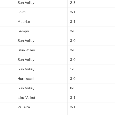
Sun Volley
2-3
Loimu
3-1
MuurLe
3-1
Sampo
3-0
Sun Volley
3-0
Isku-Volley
3-0
Sun Volley
3-0
Sun Volley
1-3
Hurrikaani
3-0
Sun Volley
0-3
Isku-Veikot
3-1
VaLePa
3-1