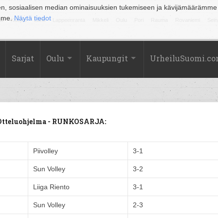
en, sosiaalisen median ominaisuuksien tukemiseen ja kävijämäärämme
amme.
Näytä tiedot
la
Kuopio
Lahti
Lappeenranta
Mikkeli
Oulu
Pori
Rauma
Rovaniemi
Sein
Sarjat
Oulu
Kaupungit
UrheiluSuomi.c
 Otteluohjelma - RUNKOSARJA:
Piivolley
3-1
Sun Volley
3-2
Liiga Riento
3-1
Sun Volley
2-3