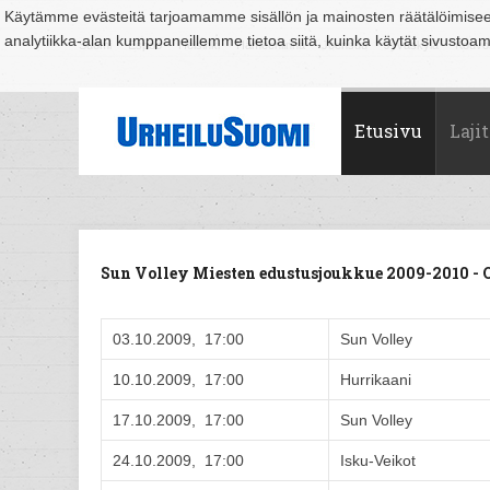
Käytämme evästeitä tarjoamamme sisällön ja mainosten räätälöimise
analytiikka-alan kumppaneillemme tietoa siitä, kuinka käytät sivusto
Suomi
Espoo
Helsinki
Hämeenlinna
Joensuu
Jyväskylä
Kouvo
Etusivu
Lajit
Sun Volley Miesten edustusjoukkue 2009-2010 -
03.10.2009, 17:00
Sun Volley
10.10.2009, 17:00
Hurrikaani
17.10.2009, 17:00
Sun Volley
24.10.2009, 17:00
Isku-Veikot