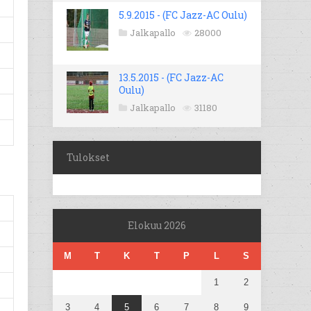
5.9.2015 - (FC Jazz-AC Oulu)
Jalkapallo
28000
13.5.2015 - (FC Jazz-AC
Oulu)
Jalkapallo
31180
Tulokset
Elokuu 2026
M
T
K
T
P
L
S
1
2
3
4
5
6
7
8
9