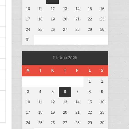
10
11
12
13
14
15
16
17
18
19
20
21
22
23
24
25
26
27
28
29
30
31
Elokuu 2026
M
T
K
T
P
L
S
1
2
3
4
5
6
7
8
9
10
11
12
13
14
15
16
17
18
19
20
21
22
23
24
25
26
27
28
29
30