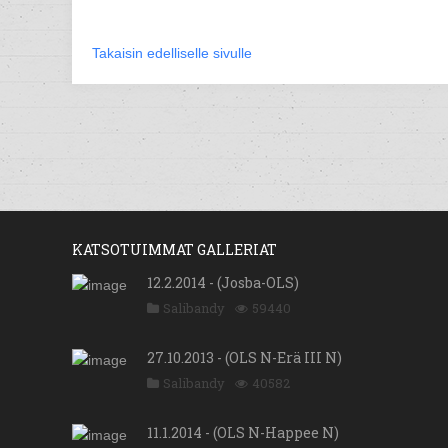
Takaisin edelliselle sivulle
KATSOTUIMMAT GALLERIAT
12.2.2014 - (Josba-OLS)
Salibandy
59440
27.10.2013 - (OLS N-Erä III N)
Salibandy
40582
11.1.2014 - (OLS N-Happee N)