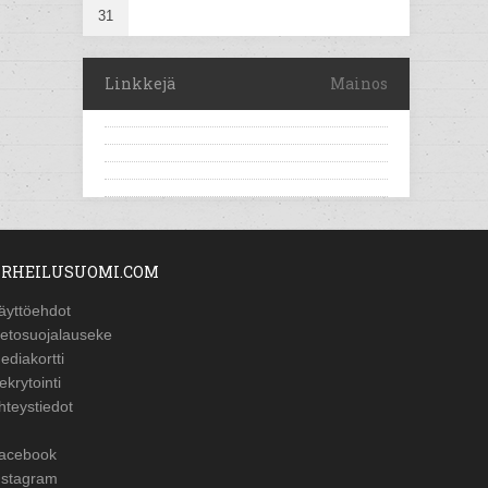
31
Linkkejä
Mainos
RHEILUSUOMI.COM
äyttöehdot
ietosuojalauseke
ediakortti
ekrytointi
hteystiedot
acebook
nstagram