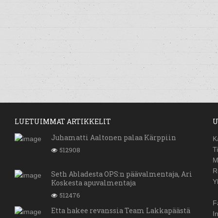
LUETUIMMAT ARTIKKELIT
U
Juhamatti Aaltonen palaa Kärppiin
K
512908
T
M
R
Seth Abladesta OPS:n päävalmentaja, Ari
Y
Koskesta apuvalmentaja
512476
F
Etta hakee revanssia Team Lakkapäästä
I