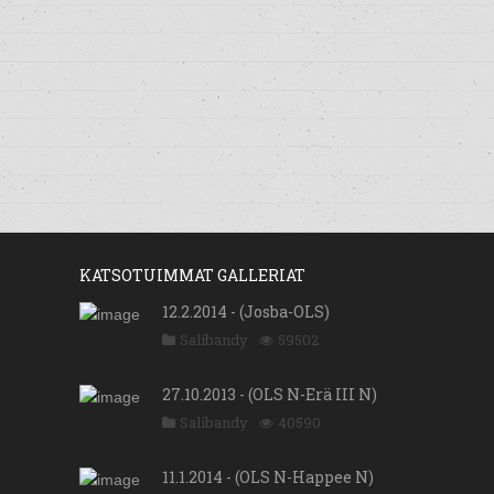
KATSOTUIMMAT GALLERIAT
12.2.2014 - (Josba-OLS)
Salibandy
59502
27.10.2013 - (OLS N-Erä III N)
Salibandy
40590
11.1.2014 - (OLS N-Happee N)