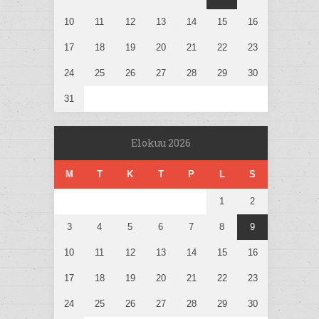
10
11
12
13
14
15
16
17
18
19
20
21
22
23
24
25
26
27
28
29
30
31
Elokuu 2026
M
T
K
T
P
L
S
1
2
3
4
5
6
7
8
9
10
11
12
13
14
15
16
17
18
19
20
21
22
23
24
25
26
27
28
29
30