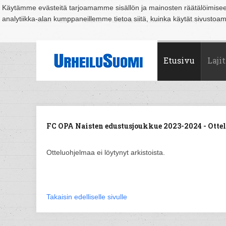
Käytämme evästeitä tarjoamamme sisällön ja mainosten räätälöimise
analytiikka-alan kumppaneillemme tietoa siitä, kuinka käytät sivusto
Suomi
Espoo
Helsinki
Hämeenlinna
Joensuu
Jyväskylä
Kouvo
Etusivu
Lajit
FC OPA Naisten edustusjoukkue 2023-2024 - Otte
Otteluohjelmaa ei löytynyt arkistoista.
Takaisin edelliselle sivulle