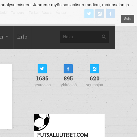
 analysoimiseen. Jaamme myös sosiaalisen median, mainosalan ja
äjoki
Tampere
Turku
Vaasa
Vantaa
Sulje
om
Info
1635
895
620
seuraajaa
tykkääjää
seuraajaa