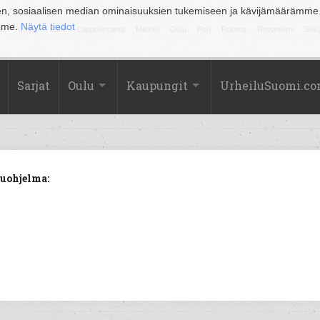
en, sosiaalisen median ominaisuuksien tukemiseen ja kävijämäärämme
amme.
Näytä tiedot
la
Kuopio
Lahti
Lappeenranta
Mikkeli
Oulu
Pori
Rauma
Rovaniemi
Sein
Sarjat
Oulu
Kaupungit
UrheiluSuomi.c
luohjelma: