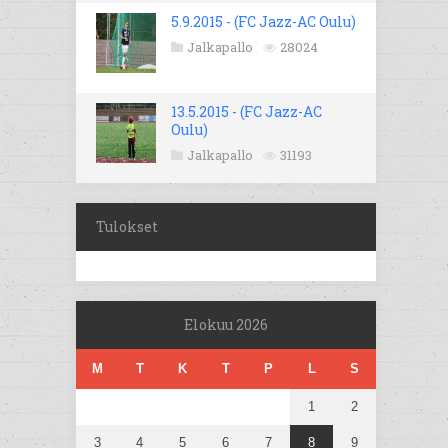
5.9.2015 - (FC Jazz-AC Oulu)
Jalkapallo
28024
13.5.2015 - (FC Jazz-AC
Oulu)
Jalkapallo
31193
Tulokset
Elokuu 2026
M
T
K
T
P
L
S
1
2
3
4
5
6
7
8
9