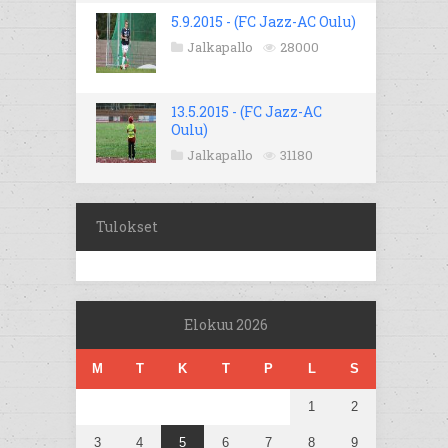
5.9.2015 - (FC Jazz-AC Oulu)
Jalkapallo
28000
13.5.2015 - (FC Jazz-AC
Oulu)
Jalkapallo
31180
Tulokset
Elokuu 2026
M
T
K
T
P
L
S
1
2
3
4
5
6
7
8
9