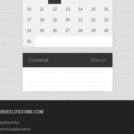
10
11
12
13
14
15
16
17
18
19
20
21
22
23
24
25
26
27
28
29
30
31
Linkkejä
Mainos
RHEILUSUOMI.COM
äyttöehdot
ietosuojalauseke