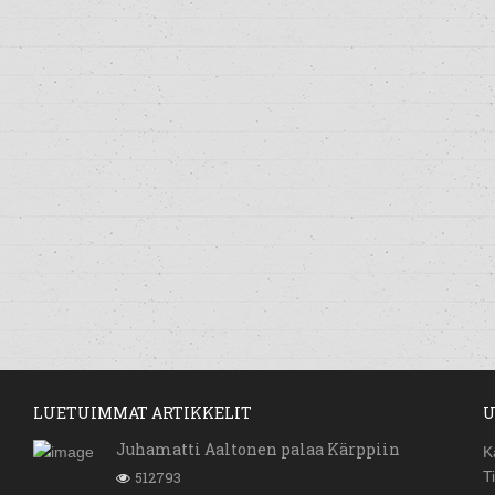
LUETUIMMAT ARTIKKELIT
U
Juhamatti Aaltonen palaa Kärppiin
K
512793
T