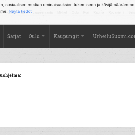
en, sosiaalisen median ominaisuuksien tukemiseen ja kävijämäärämme
amme.
Näytä tiedot
la
Kuopio
Lahti
Lappeenranta
Mikkeli
Oulu
Pori
Rauma
Rovaniemi
Sein
Sarjat
Oulu
Kaupungit
UrheiluSuomi.c
luohjelma: