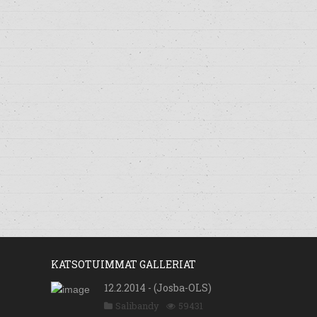
KATSOTUIMMAT GALLERIAT
12.2.2014 - (Josba-OLS)
Salibandy
59431