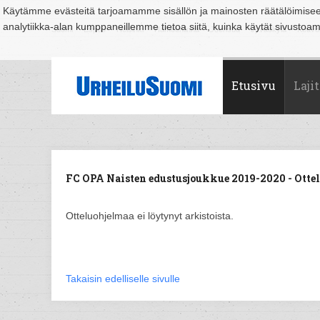
Käytämme evästeitä tarjoamamme sisällön ja mainosten räätälöimise
analytiikka-alan kumppaneillemme tietoa siitä, kuinka käytät sivusto
Suomi
Espoo
Helsinki
Hämeenlinna
Joensuu
Jyväskylä
Kouvo
Etusivu
Lajit
FC OPA Naisten edustusjoukkue 2019-2020 - Otte
Otteluohjelmaa ei löytynyt arkistoista.
Takaisin edelliselle sivulle