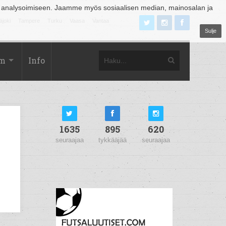
 analysoimiseen. Jaamme myös sosiaalisen median, mainosalan ja
äjoki
Tampere
Turku
Vaasa
Vantaa
Sulje
om
Info
1635
895
620
seuraajaa
tykkääjää
seuraajaa