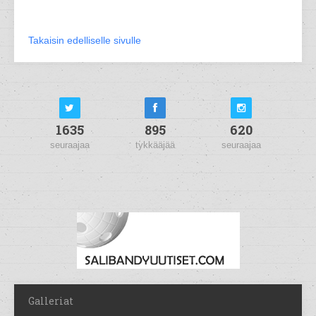
Takaisin edelliselle sivulle
1635
895
620
seuraajaa
tykkääjää
seuraajaa
Galleriat