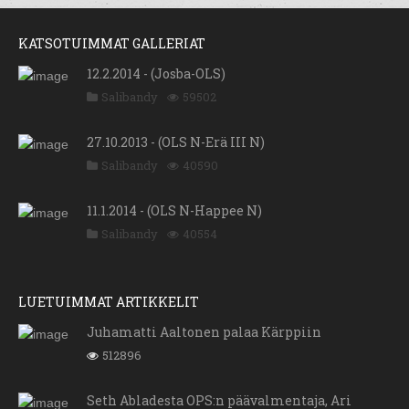
KATSOTUIMMAT GALLERIAT
12.2.2014 - (Josba-OLS)
Salibandy
59502
27.10.2013 - (OLS N-Erä III N)
Salibandy
40590
11.1.2014 - (OLS N-Happee N)
Salibandy
40554
LUETUIMMAT ARTIKKELIT
Juhamatti Aaltonen palaa Kärppiin
512896
Seth Abladesta OPS:n päävalmentaja, Ari