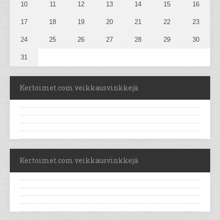
10
11
12
13
14
15
16
17
18
19
20
21
22
23
24
25
26
27
28
29
30
31
Kertoimet.com veikkausvinkkejä
Kertoimet.com veikkausvinkkejä