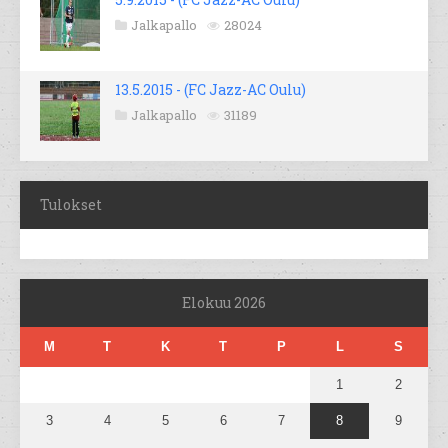
Jalkapallo
28024
13.5.2015 - (FC Jazz-AC Oulu)
Jalkapallo
31189
Tulokset
Elokuu 2026
M
T
K
T
P
L
S
1
2
3
4
5
6
7
8
9