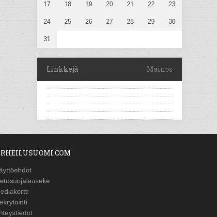
17
18
19
20
21
22
23
24
25
26
27
28
29
30
31
Linkkejä
Mainos
RHEILUSUOMI.COM
äyttöehdot
ietosuojalauseke
ediakortti
ekrytointi
hteystiedot