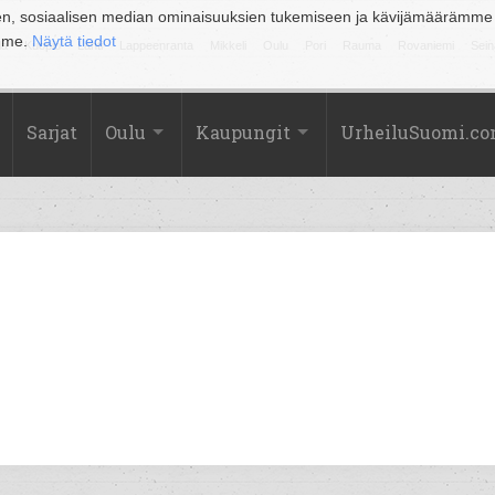
en, sosiaalisen median ominaisuuksien tukemiseen ja kävijämäärämme
amme.
Näytä tiedot
la
Kuopio
Lahti
Lappeenranta
Mikkeli
Oulu
Pori
Rauma
Rovaniemi
Sein
Sarjat
Oulu
Kaupungit
UrheiluSuomi.c