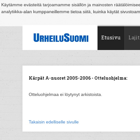
Käytämme evästeitä tarjoamamme sisällön ja mainosten räätälöimise
analytiikka-alan kumppaneillemme tietoa siitä, kuinka käytät sivusto
Suomi
Espoo
Helsinki
Hämeenlinna
Joensuu
Jyväskylä
Kouvo
Etusivu
Lajit
Kärpät A-nuoret 2005-2006 - Otteluohjelma:
Otteluohjelmaa ei löytynyt arkistoista.
Takaisin edelliselle sivulle