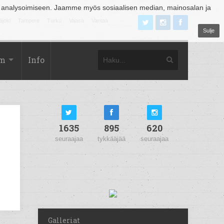
 analysoimiseen. Jaamme myös sosiaalisen median, mainosalan ja
äjoki
Tampere
Turku
Vaasa
Vantaa
Sulje
om
Info
1635
895
620
seuraajaa
tykkääjää
seuraajaa
Galleriat