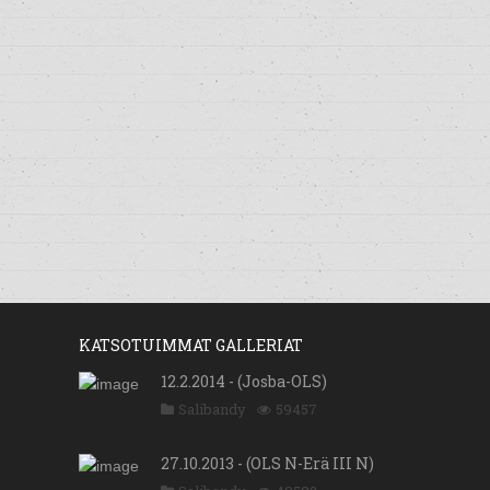
KATSOTUIMMAT GALLERIAT
12.2.2014 - (Josba-OLS)
Salibandy
59457
27.10.2013 - (OLS N-Erä III N)