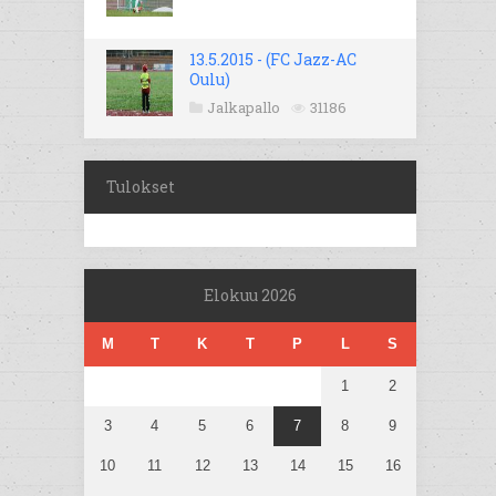
13.5.2015 - (FC Jazz-AC
Oulu)
Jalkapallo
31186
Tulokset
Elokuu 2026
M
T
K
T
P
L
S
1
2
3
4
5
6
7
8
9
10
11
12
13
14
15
16