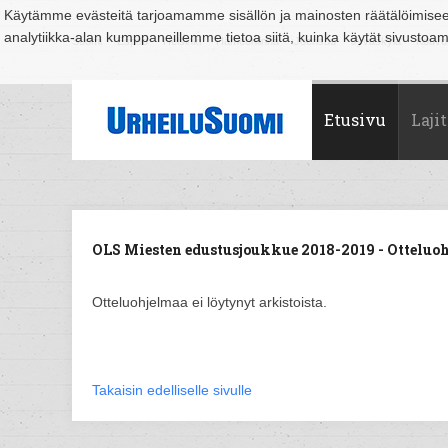
Käytämme evästeitä tarjoamamme sisällön ja mainosten räätälöimise
analytiikka-alan kumppaneillemme tietoa siitä, kuinka käytät sivusto
Suomi
Espoo
Helsinki
Hämeenlinna
Joensuu
Jyväskylä
Kouvo
Etusivu
Lajit
OLS Miesten edustusjoukkue 2018-2019 - Otteluoh
Otteluohjelmaa ei löytynyt arkistoista.
Takaisin edelliselle sivulle