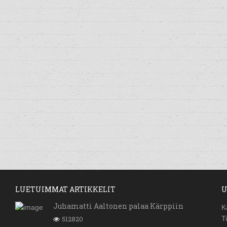
LUETUIMMAT ARTIKKELIT
U
Juhamatti Aaltonen palaa Kärppiin
K
512820
T