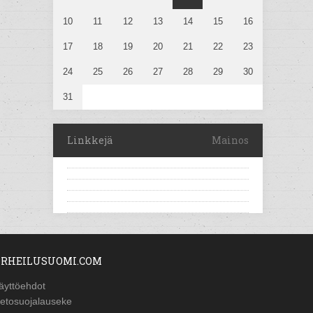
10
11
12
13
14
15
16
17
18
19
20
21
22
23
24
25
26
27
28
29
30
31
Linkkejä
Mainos
RHEILUSUOMI.COM
äyttöehdot
ietosuojalauseke