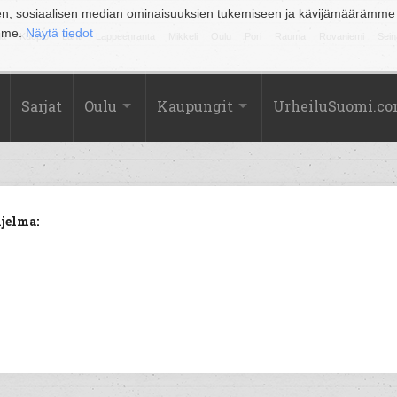
en, sosiaalisen median ominaisuuksien tukemiseen ja kävijämäärämme
amme.
Näytä tiedot
la
Kuopio
Lahti
Lappeenranta
Mikkeli
Oulu
Pori
Rauma
Rovaniemi
Sein
Sarjat
Oulu
Kaupungit
UrheiluSuomi.c
jelma: