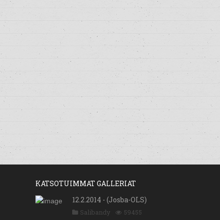
KATSOTUIMMAT GALLERIAT
12.2.2014 - (Josba-OLS)
Salibandy
59455