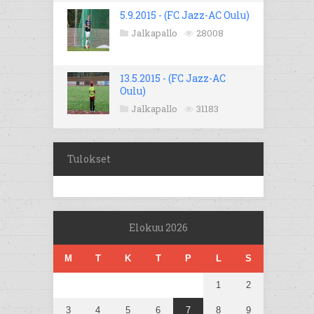
5.9.2015 - (FC Jazz-AC Oulu)
Jalkapallo
28008
13.5.2015 - (FC Jazz-AC
Oulu)
Jalkapallo
31183
Tulokset
Elokuu 2026
M
T
K
T
P
L
S
1
2
3
4
5
6
7
8
9