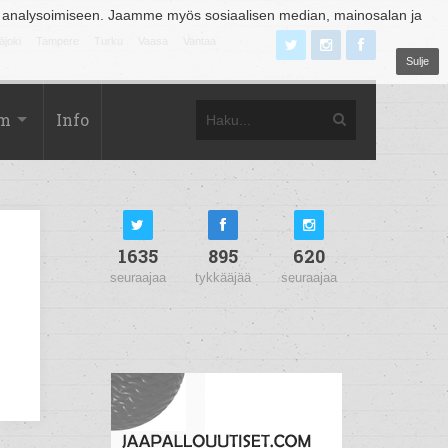
 analysoimiseen. Jaamme myös sosiaalisen median, mainosalan ja
äjoki
Tampere
Turku
Vaasa
Vantaa
Sulje
om
Info
1635
895
620
seuraajaa
tykkääjää
seuraajaa