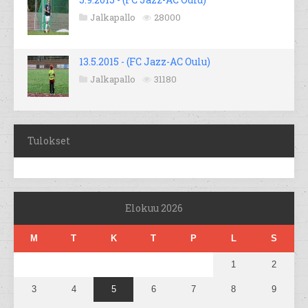
Jalkapallo
28000
13.5.2015 - (FC Jazz-AC Oulu)
Jalkapallo
31180
Tulokset
Elokuu 2026
M
T
K
T
P
L
S
1
2
3
4
5
6
7
8
9