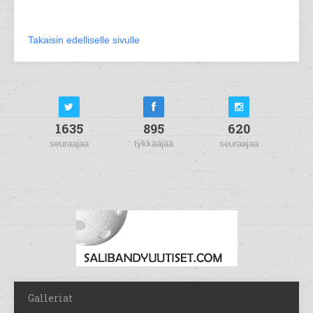
Takaisin edelliselle sivulle
1635
895
620
seuraajaa
tykkääjää
seuraajaa
Galleriat