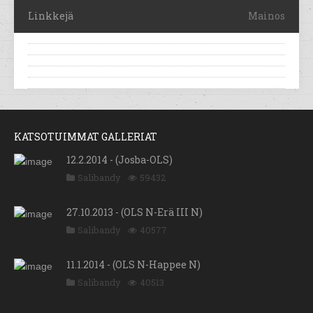
Linkkejä
Mainos
KATSOTUIMMAT GALLERIAT
12.2.2014 - (Josba-OLS)
Salibandy
59432
27.10.2013 - (OLS N-Erä III N)
Salibandy
40577
11.1.2014 - (OLS N-Happee N)
Salibandy
40513