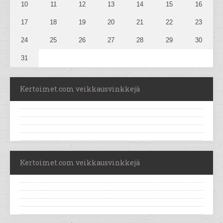
10
11
12
13
14
15
16
17
18
19
20
21
22
23
24
25
26
27
28
29
30
31
Kertoimet.com veikkausvinkkejä
Kertoimet.com veikkausvinkkejä