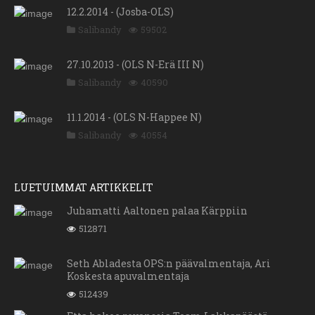
12.2.2014 - (Josba-OLS)
Salibandy
59502
27.10.2013 - (OLS N-Erä III N)
Salibandy
40590
11.1.2014 - (OLS N-Happee N)
Salibandy
40554
LUETUIMMAT ARTIKKELIT
Juhamatti Aaltonen palaa Kärppiin
512871
Seth Abladesta OPS:n päävalmentaja, Ari
Koskesta apuvalmentaja
512439