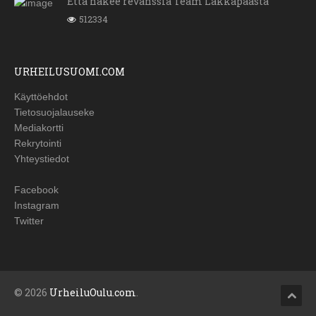
Etta hakee revanssia Team Lakkapäästä
512334
URHEILUSUOMI.COM
Käyttöehdot
Tietosuojalauseke
Mediakortti
Rekrytointi
Yhteystiedot
Facebook
Instagram
Twitter
© 2026
UrheiluOulu.com
.