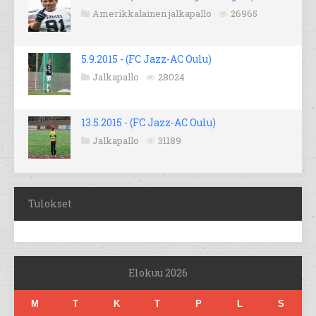
Amerikkalainen jalkapallo
26965
5.9.2015 - (FC Jazz-AC Oulu)
Jalkapallo
28024
13.5.2015 - (FC Jazz-AC Oulu)
Jalkapallo
31189
Tulokset
Elokuu 2026
M
T
K
T
P
L
S