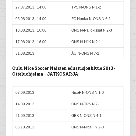
27.07.2013, 14:00
TPS N-ONS N 1-2
03.08.2013, 14:00
FC Honka N-ONS N 6-1
10.08.2013, 16:00
ONS N-Pallokissat N 2-3
17.08.2013, 16:00
ONS N-HJK N 2-1
31.08.2013
ÅU N-ONS N 7-2
Oulu Nice Soccer Naisten edustusjoukkue 2013 -
Otteluohjelma - JATKOSARJA:
07.09.2013
NiceF N-ONS N 1-0
14.09.2013
ONS N-TPS N 7-1
21.09.2013
GBK N-ONS N 4-1
05.10.2013
ONS N-NiceF N 2-0