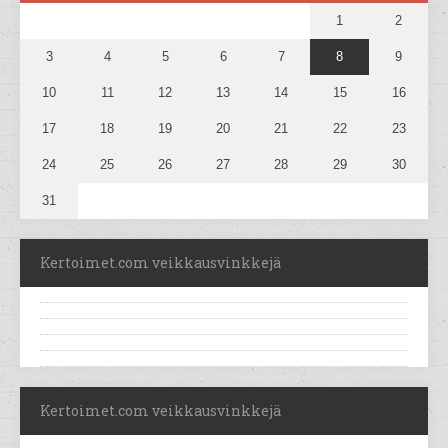
1
2
3
4
5
6
7
8
9
10
11
12
13
14
15
16
17
18
19
20
21
22
23
24
25
26
27
28
29
30
31
Kertoimet.com veikkausvinkkejä
Kertoimet.com veikkausvinkkejä