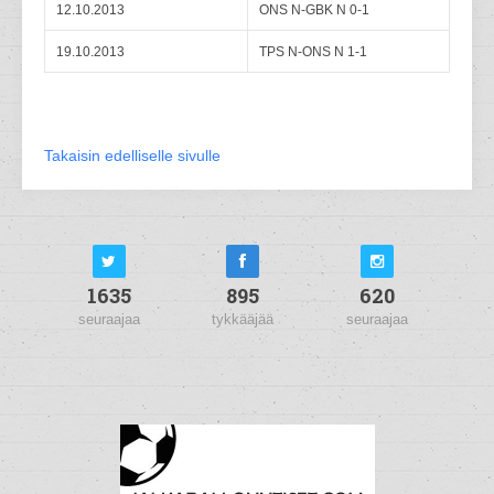
12.10.2013
ONS N-GBK N 0-1
19.10.2013
TPS N-ONS N 1-1
Takaisin edelliselle sivulle
1635
895
620
seuraajaa
tykkääjää
seuraajaa