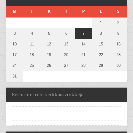
M
T
K
T
P
L
S
1
2
3
4
5
6
7
8
9
10
11
12
13
14
15
16
17
18
19
20
21
22
23
24
25
26
27
28
29
30
31
Kertoimet.com veikkausvinkkejä