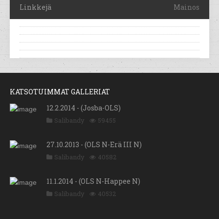
Linkkejä
Mainos
KATSOTUIMMAT GALLERIAT
12.2.2014 - (Josba-OLS)
Salibandy
59455
27.10.2013 - (OLS N-Erä III N)
Salibandy
40582
11.1.2014 - (OLS N-Happee N)
Salibandy
40532