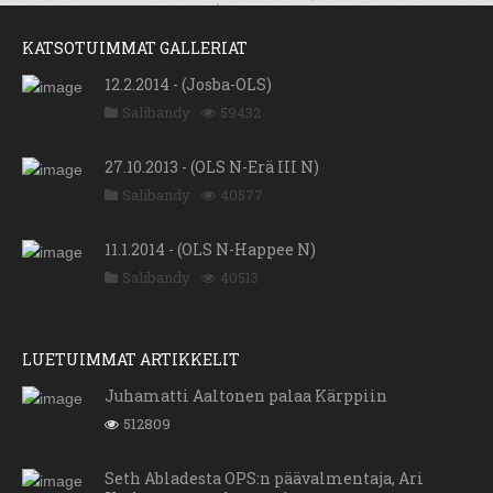
KATSOTUIMMAT GALLERIAT
12.2.2014 - (Josba-OLS)
Salibandy
59432
27.10.2013 - (OLS N-Erä III N)
Salibandy
40577
11.1.2014 - (OLS N-Happee N)
Salibandy
40513
LUETUIMMAT ARTIKKELIT
Juhamatti Aaltonen palaa Kärppiin
512809
Seth Abladesta OPS:n päävalmentaja, Ari