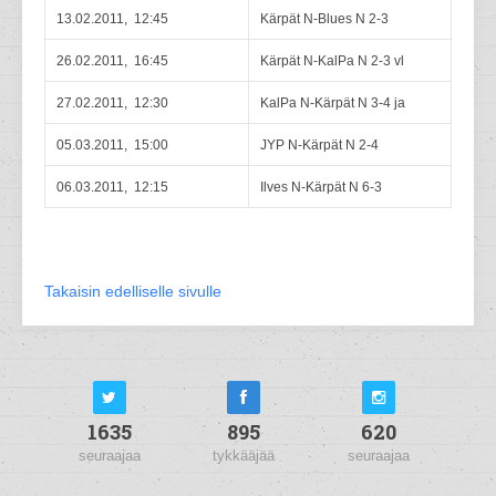
13.02.2011, 12:45
Kärpät N-Blues N 2-3
26.02.2011, 16:45
Kärpät N-KalPa N 2-3 vl
27.02.2011, 12:30
KalPa N-Kärpät N 3-4 ja
05.03.2011, 15:00
JYP N-Kärpät N 2-4
06.03.2011, 12:15
Ilves N-Kärpät N 6-3
Takaisin edelliselle sivulle
1635
895
620
seuraajaa
tykkääjää
seuraajaa