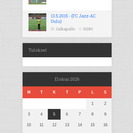
13.5.2015 - (FC Jazz-AC
Oulu)
Jalkapallo
31180
Tulokset
Elokuu 2026
M
T
K
T
P
L
S
1
2
3
4
5
6
7
8
9
10
11
12
13
14
15
16