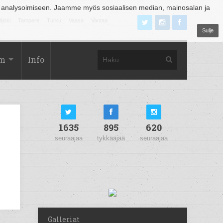
 analysoimiseen. Jaamme myös sosiaalisen median, mainosalan ja
äjoki
Tampere
Turku
Vaasa
Vantaa
Sulje
om
Info
1635
895
620
seuraajaa
tykkääjää
seuraajaa
Galleriat