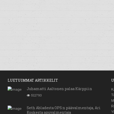
LUETUIMMAT ARTIKKELIT
U
Juhamatti Aaltonen palaa Kärppiin
K
512793
T
M
R
Seth Abladesta OPS:n päävalmentaja, Ari
Y
Koskesta apuvalmentaja