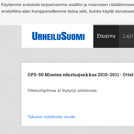
Käytämme evästeitä tarjoamamme sisällön ja mainosten räätälöimise
analytiikka-alan kumppaneillemme tietoa siitä, kuinka käytät sivusto
Suomi
Espoo
Helsinki
Hämeenlinna
Joensuu
Jyväskylä
Kouvo
Etusivu
Lajit
OPS-90 Miesten edustusjoukkue 2010-2011 - Ottel
Otteluohjelmaa ei löytynyt arkistoista.
Takaisin edelliselle sivulle