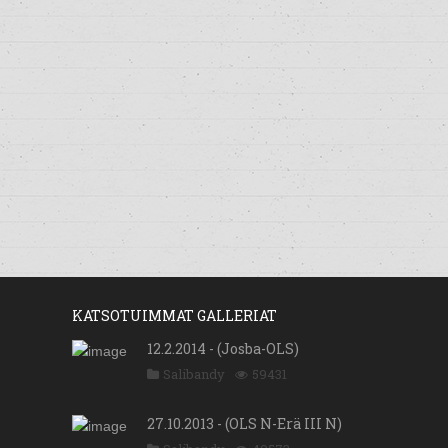
KATSOTUIMMAT GALLERIAT
12.2.2014 - (Josba-OLS)
Salibandy
59431
27.10.2013 - (OLS N-Erä III N)