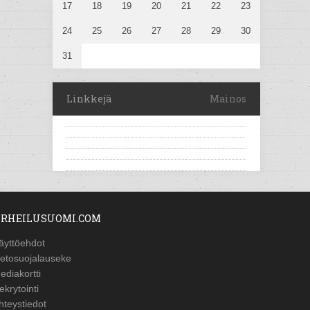
17
18
19
20
21
22
23
24
25
26
27
28
29
30
31
Linkkejä
Mainos
RHEILUSUOMI.COM
äyttöehdot
ietosuojalauseke
ediakortti
ekrytointi
hteystiedot