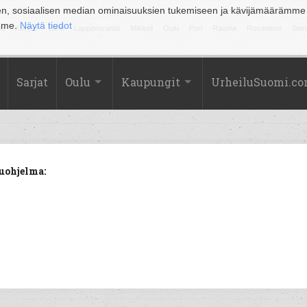
en, sosiaalisen median ominaisuuksien tukemiseen ja kävijämäärämme
amme.
Näytä tiedot
la
Kuopio
Lahti
Lappeenranta
Mikkeli
Oulu
Pori
Rauma
Rovaniemi
Sein
Sarjat
Oulu
Kaupungit
UrheiluSuomi.c
uohjelma: