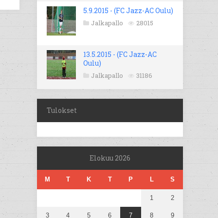
5.9.2015 - (FC Jazz-AC Oulu)
Jalkapallo
28015
13.5.2015 - (FC Jazz-AC
Oulu)
Jalkapallo
31186
Tulokset
Elokuu 2026
M
T
K
T
P
L
S
1
2
3
4
5
6
7
8
9