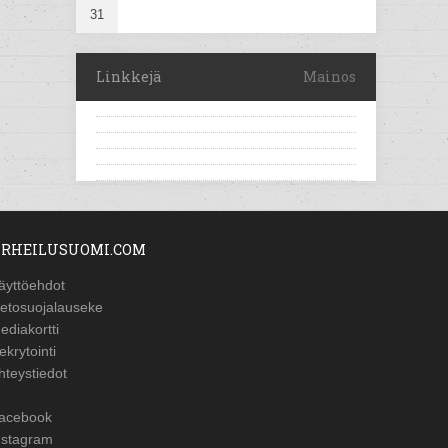
31
Linkkejä
Mainos
RHEILUSUOMI.COM
äyttöehdot
ietosuojalauseke
ediakortti
ekrytointi
hteystiedot
acebook
nstagram