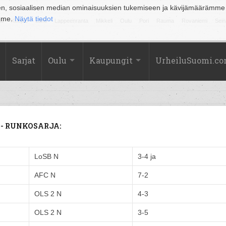
en, sosiaalisen median ominaisuuksien tukemiseen ja kävijämäärämme
amme.
Näytä tiedot
la
Kuopio
Lahti
Lappeenranta
Mikkeli
Oulu
Pori
Rauma
Rovaniemi
Sein
Sarjat
Oulu
Kaupungit
UrheiluSuomi.c
ma - RUNKOSARJA:
LoSB N
3-4 ja
AFC N
7-2
OLS 2 N
4-3
OLS 2 N
3-5