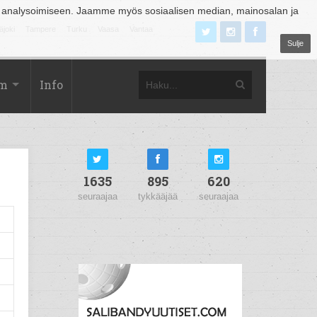
 analysoimiseen. Jaamme myös sosiaalisen median, mainosalan ja
äjoki
Tampere
Turku
Vaasa
Vantaa
Sulje
om
Info
1635
895
620
seuraajaa
tykkääjää
seuraajaa