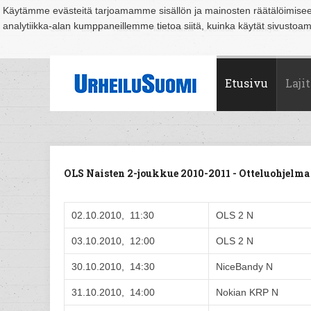
Käytämme evästeitä tarjoamamme sisällön ja mainosten räätälöimise
analytiikka-alan kumppaneillemme tietoa siitä, kuinka käytät sivusto
Suomi
Espoo
Helsinki
Hämeenlinna
Joensuu
Jyväskylä
Kouvo
Etusivu
Lajit
OLS Naisten 2-joukkue 2010-2011 - Otteluohjel
02.10.2010, 11:30
OLS 2 N
03.10.2010, 12:00
OLS 2 N
30.10.2010, 14:30
NiceBandy N
31.10.2010, 14:00
Nokian KRP N