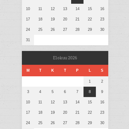
10
11
12
13
14
15
16
17
18
19
20
21
22
23
24
25
26
27
28
29
30
31
Elokuu 2026
M
T
K
T
P
L
S
1
2
3
4
5
6
7
8
9
10
11
12
13
14
15
16
17
18
19
20
21
22
23
24
25
26
27
28
29
30