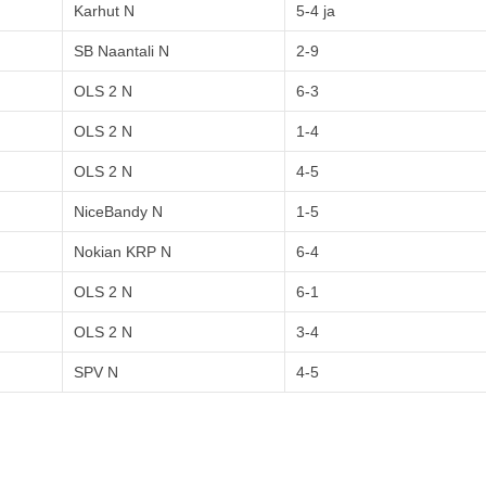
Karhut N
5-4 ja
SB Naantali N
2-9
OLS 2 N
6-3
OLS 2 N
1-4
OLS 2 N
4-5
NiceBandy N
1-5
Nokian KRP N
6-4
OLS 2 N
6-1
OLS 2 N
3-4
SPV N
4-5