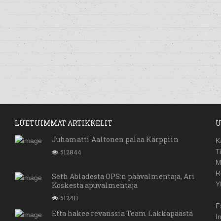
LUETUIMMAT ARTIKKELIT
U
Juhamatti Aaltonen palaa Kärppiin
K
512844
T
M
R
Seth Abladesta OPS:n päävalmentaja, Ari
Y
Koskesta apuvalmentaja
512411
F
Etta hakee revanssia Team Lakkapäästä
I