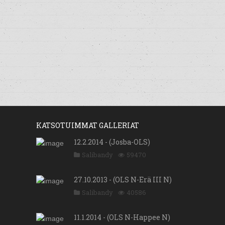
KATSOTUIMMAT GALLERIAT
12.2.2014 - (Josba-OLS)
Salibandy
59470
27.10.2013 - (OLS N-Erä III N)
Salibandy
40586
11.1.2014 - (OLS N-Happee N)