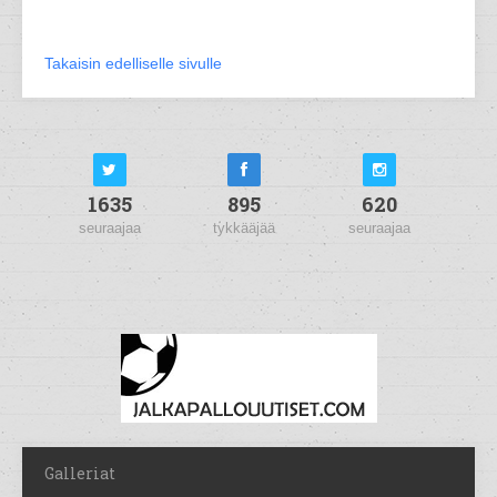
Takaisin edelliselle sivulle
1635
895
620
seuraajaa
tykkääjää
seuraajaa
Galleriat