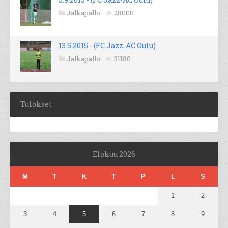
Jalkapallo
28000
13.5.2015 - (FC Jazz-AC Oulu)
Jalkapallo
31180
Tulokset
Elokuu 2026
M
T
K
T
P
L
S
1
2
3
4
5
6
7
8
9