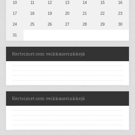
10
11
12
13
14
15
16
17
18
19
20
21
22
23
24
25
26
27
28
29
30
31
Kertoimet.com veikkausvinkkejä
Kertoimet.com veikkausvinkkejä