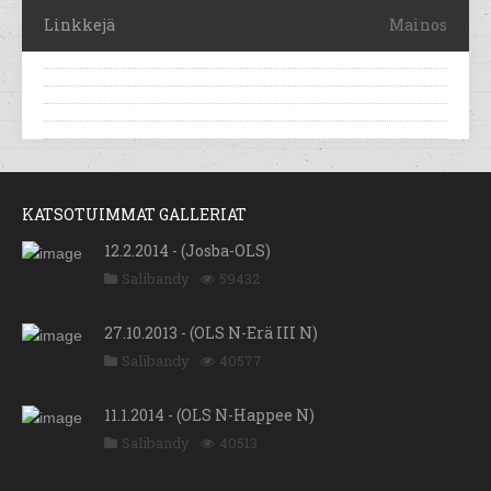
Linkkejä
Mainos
KATSOTUIMMAT GALLERIAT
12.2.2014 - (Josba-OLS)
Salibandy
59432
27.10.2013 - (OLS N-Erä III N)
Salibandy
40577
11.1.2014 - (OLS N-Happee N)
Salibandy
40513