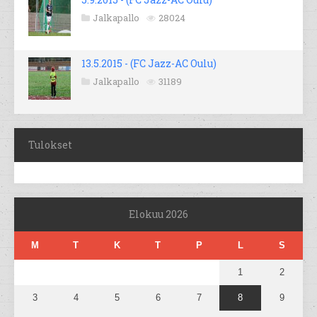
Jalkapallo
28024
13.5.2015 - (FC Jazz-AC Oulu)
Jalkapallo
31189
Tulokset
Elokuu 2026
M
T
K
T
P
L
S
1
2
3
4
5
6
7
8
9