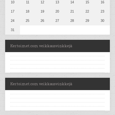
10
11
12
13
14
15
16
17
18
19
20
21
22
23
24
25
26
27
28
29
30
31
Kertoimet.com veikkausvinkkejä
Kertoimet.com veikkausvinkkejä