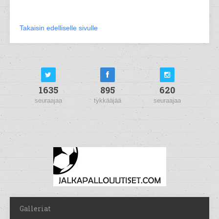
Takaisin edelliselle sivulle
1635
895
620
seuraajaa
tykkääjää
seuraajaa
Galleriat