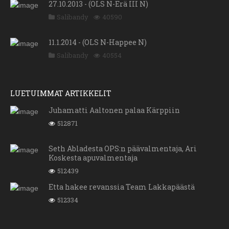
27.10.2013 - (OLS N-Erä III N)
Salibandy
40590
11.1.2014 - (OLS N-Happee N)
Salibandy
40554
LUETUIMMAT ARTIKKELIT
Juhamatti Aaltonen palaa Kärppiin
512871
Seth Abladesta OPS:n päävalmentaja, Ari
Koskesta apuvalmentaja
512439
Etta hakee revanssia Team Lakkapäästä
512334