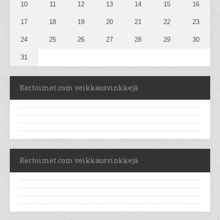
10
11
12
13
14
15
16
17
18
19
20
21
22
23
24
25
26
27
28
29
30
31
Kertoimet.com veikkausvinkkejä
Kertoimet.com veikkausvinkkejä