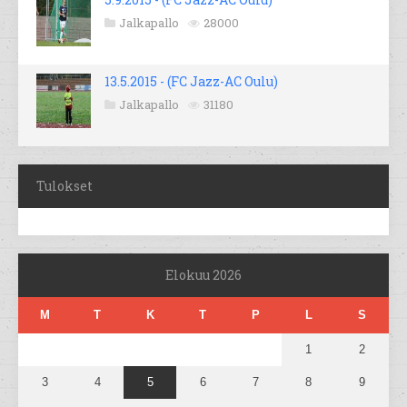
Jalkapallo
28000
13.5.2015 - (FC Jazz-AC Oulu)
Jalkapallo
31180
Tulokset
Elokuu 2026
M
T
K
T
P
L
S
1
2
3
4
5
6
7
8
9