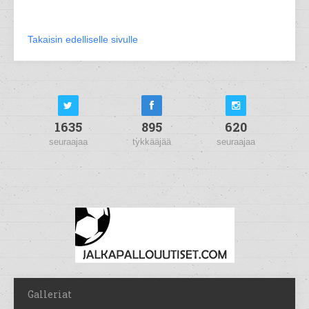
Takaisin edelliselle sivulle
1635
895
620
seuraajaa
tykkääjää
seuraajaa
Galleriat