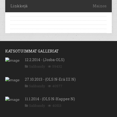
Linkkejä
Mainos
KATSOTUIMMAT GALLERIAT
12.2.2014 - (Josba-OLS)
Salibandy
59432
27.10.2013 - (OLS N-Erä III N)
Salibandy
40577
11.1.2014 - (OLS N-Happee N)
Salibandy
40513