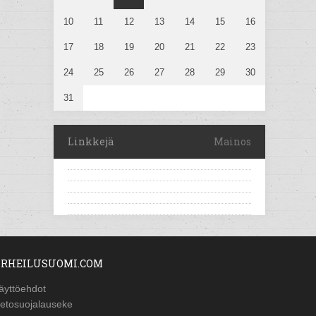
10
11
12
13
14
15
16
17
18
19
20
21
22
23
24
25
26
27
28
29
30
31
Linkkejä
Mainos
RHEILUSUOMI.COM
äyttöehdot
ietosuojalauseke