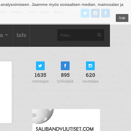
 analysoimiseen. Jaamme myös sosiaalisen median, mainosalan ja
äjoki
Tampere
Turku
Vaasa
Vantaa
Sulje
om
Info
1635
895
620
seuraajaa
tykkääjää
seuraajaa