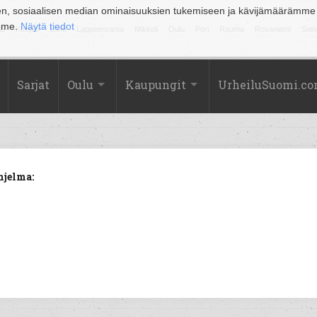
en, sosiaalisen median ominaisuuksien tukemiseen ja kävijämäärämme
amme.
Näytä tiedot
la
Kuopio
Lahti
Lappeenranta
Mikkeli
Oulu
Pori
Rauma
Rovaniemi
Sein
Sarjat
Oulu
Kaupungit
UrheiluSuomi.c
hjelma: