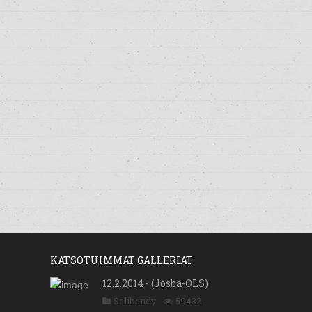
KATSOTUIMMAT GALLERIAT
12.2.2014 - (Josba-OLS)
Salibandy
59432