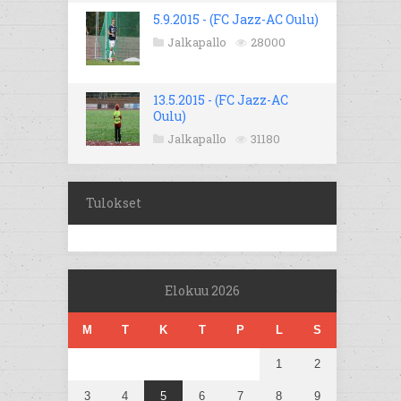
5.9.2015 - (FC Jazz-AC Oulu)
Jalkapallo
28000
13.5.2015 - (FC Jazz-AC
Oulu)
Jalkapallo
31180
Tulokset
Elokuu 2026
M
T
K
T
P
L
S
1
2
3
4
5
6
7
8
9