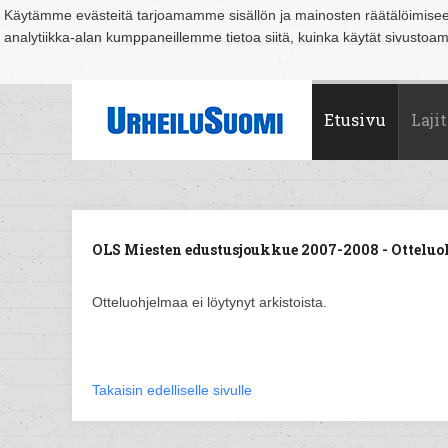
Käytämme evästeitä tarjoamamme sisällön ja mainosten räätälöimise
analytiikka-alan kumppaneillemme tietoa siitä, kuinka käytät sivusto
Suomi
Espoo
Helsinki
Hämeenlinna
Joensuu
Jyväskylä
Kouvo
Etusivu
Lajit
OLS Miesten edustusjoukkue 2007-2008 - Otteluo
Otteluohjelmaa ei löytynyt arkistoista.
Takaisin edelliselle sivulle