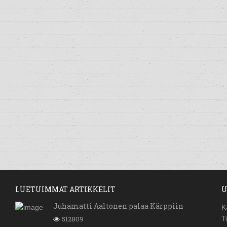
LUETUIMMAT ARTIKKELIT
U
Juhamatti Aaltonen palaa Kärppiin
K
512809
T