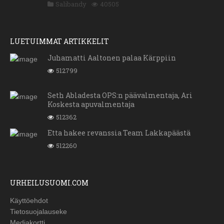
Salibandy
40505
LUETUIMMAT ARTIKKELIT
Juhamatti Aaltonen palaa Kärppiin
512799
Seth Abladesta OPS:n päävalmentaja, Ari
Koskesta apuvalmentaja
512362
Etta hakee revanssia Team Lakkapäästä
512260
URHEILUSUOMI.COM
Käyttöehdot
Tietosuojalauseke
Mediakortti