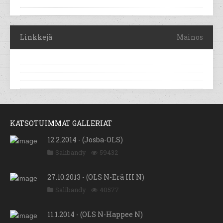
Linkkejä
Mainos
KATSOTUIMMAT GALLERIAT
12.2.2014 - (Josba-OLS)
Salibandy
59432
27.10.2013 - (OLS N-Erä III N)
Salibandy
40577
11.1.2014 - (OLS N-Happee N)