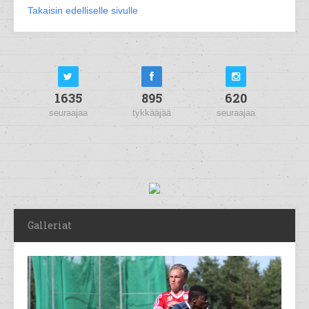
Takaisin edelliselle sivulle
1635
895
620
seuraajaa
tykkääjää
seuraajaa
Galleriat