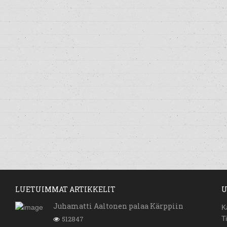
LUETUIMMAT ARTIKKELIT
U
Juhamatti Aaltonen palaa Kärppiin
K
512847
T