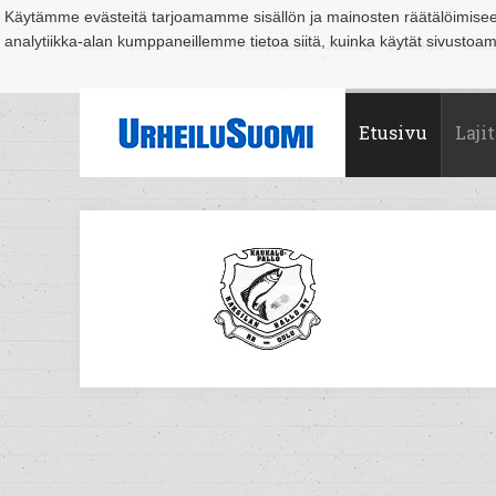
Käytämme evästeitä tarjoamamme sisällön ja mainosten räätälöimise
analytiikka-alan kumppaneillemme tietoa siitä, kuinka käytät sivusto
Suomi
Espoo
Helsinki
Hämeenlinna
Joensuu
Jyväskylä
Kouvo
Etusivu
Lajit