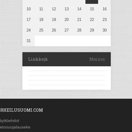
10
11
12
13
14
15
16
17
18
19
20
21
22
23
24
25
26
27
28
29
30
31
Linkkejä
Mainos
RHEILUSUOMI.COM
äyttöehdot
ietosuojalauseke