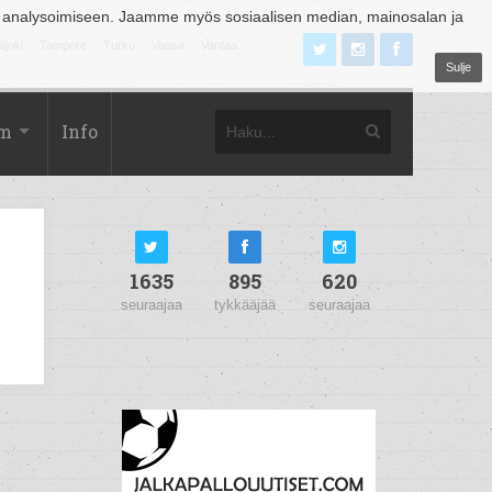
 analysoimiseen. Jaamme myös sosiaalisen median, mainosalan ja
äjoki
Tampere
Turku
Vaasa
Vantaa
Sulje
om
Info
1635
895
620
seuraajaa
tykkääjää
seuraajaa