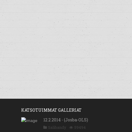
KATSOTUIMMAT GALLERIAT
12.2.2014 - (Josba-OLS)
Salibandy
59494