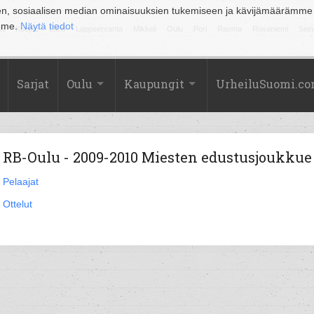
en, sosiaalisen median ominaisuuksien tukemiseen ja kävijämäärämme
amme.
Näytä tiedot
la
Kuopio
Lahti
Lappeenranta
Mikkeli
Oulu
Pori
Rauma
Rovaniemi
Sein
Sarjat
Oulu
Kaupungit
UrheiluSuomi.c
RB-Oulu - 2009-2010 Miesten edustusjoukkue
Pelaajat
Ottelut