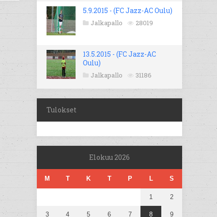
5.9.2015 - (FC Jazz-AC Oulu)
Jalkapallo
28019
13.5.2015 - (FC Jazz-AC
Oulu)
Jalkapallo
31186
Tulokset
Elokuu 2026
M
T
K
T
P
L
S
1
2
3
4
5
6
7
8
9