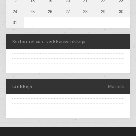
17
18
19
20
21
22
23
24
25
26
27
28
29
30
31
Kertoimet.com veikkausvinkkejä
Linkkejä
Mainos