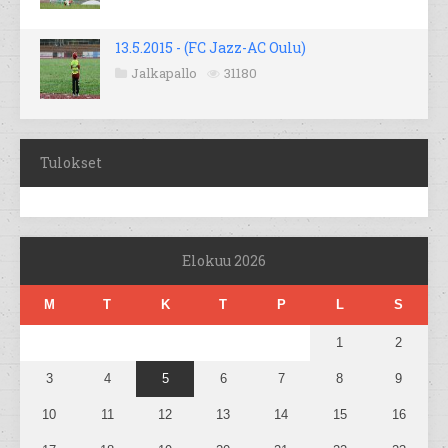
13.5.2015 - (FC Jazz-AC Oulu)
Jalkapallo
31180
Tulokset
Elokuu 2026
M
T
K
T
P
L
S
1
2
3
4
5
6
7
8
9
10
11
12
13
14
15
16