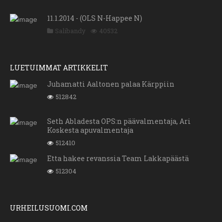
11.1.2014 - (OLS N-Happee N)
Salibandy
40532
LUETUIMMAT ARTIKKELIT
Juhamatti Aaltonen palaa Kärppiin
512842
Seth Abladesta OPS:n päävalmentaja, Ari
Koskesta apuvalmentaja
512410
Etta hakee revanssia Team Lakkapäästä
512304
URHEILUSUOMI.COM