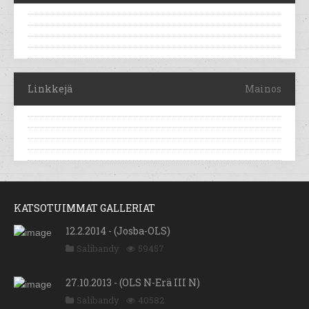
Linkkejä
Mainos
KATSOTUIMMAT GALLERIAT
12.2.2014 - (Josba-OLS)
Salibandy
59457
27.10.2013 - (OLS N-Erä III N)
Salibandy
40582