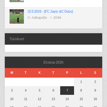
13.5.2015 - (FC Jazz-AC Oulu)
Jalkapallo
31186
Tulokset
Elokuu 2026
M
T
K
T
P
L
S
1
2
3
4
5
6
7
8
9
10
11
12
13
14
15
16