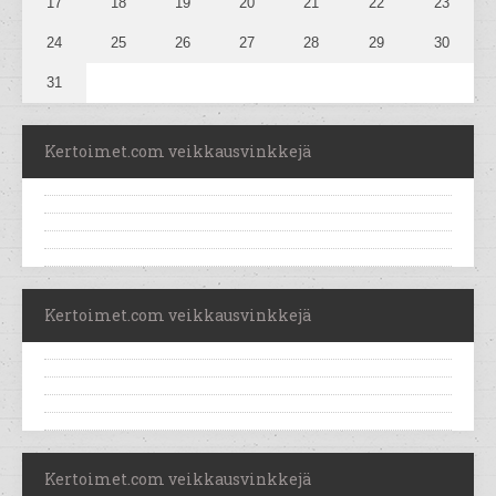
17
18
19
20
21
22
23
24
25
26
27
28
29
30
31
Kertoimet.com veikkausvinkkejä
Kertoimet.com veikkausvinkkejä
Kertoimet.com veikkausvinkkejä