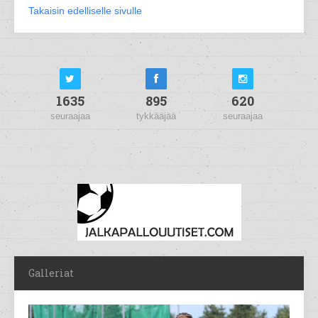
Takaisin edelliselle sivulle
1635
895
620
seuraajaa
tykkääjää
seuraajaa
Galleriat