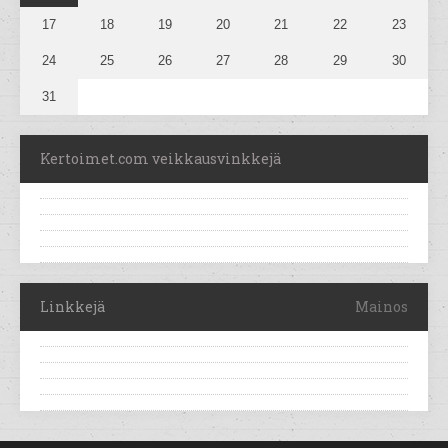
17
18
19
20
21
22
23
24
25
26
27
28
29
30
31
Kertoimet.com veikkausvinkkejä
Linkkejä
Mainos