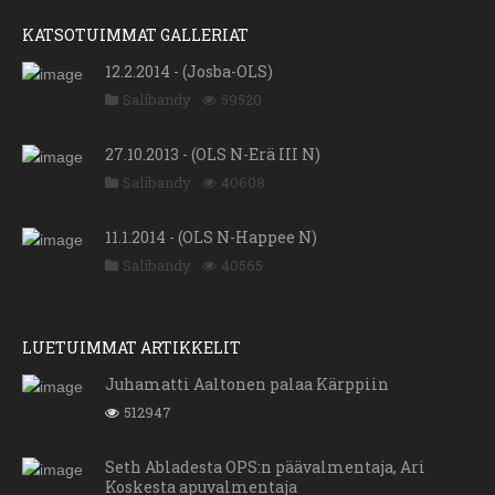
KATSOTUIMMAT GALLERIAT
12.2.2014 - (Josba-OLS)
Salibandy
59520
27.10.2013 - (OLS N-Erä III N)
Salibandy
40608
11.1.2014 - (OLS N-Happee N)
Salibandy
40565
LUETUIMMAT ARTIKKELIT
Juhamatti Aaltonen palaa Kärppiin
512947
Seth Abladesta OPS:n päävalmentaja, Ari
Koskesta apuvalmentaja