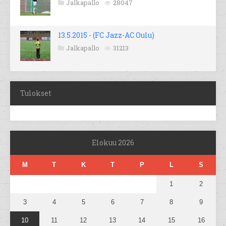
Jalkapallo
28047
13.5.2015 - (FC Jazz-AC Oulu)
Jalkapallo
31213
Tulokset
Elokuu 2026
M
T
K
T
P
L
S
1
2
3
4
5
6
7
8
9
10
11
12
13
14
15
16