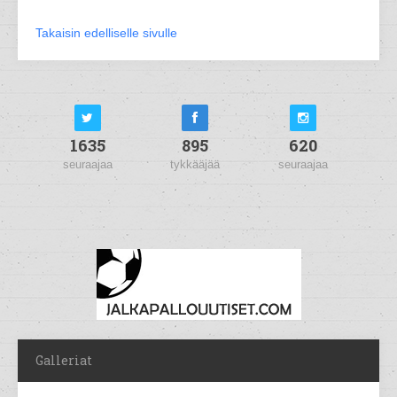
Takaisin edelliselle sivulle
1635
895
620
seuraajaa
tykkääjää
seuraajaa
Galleriat