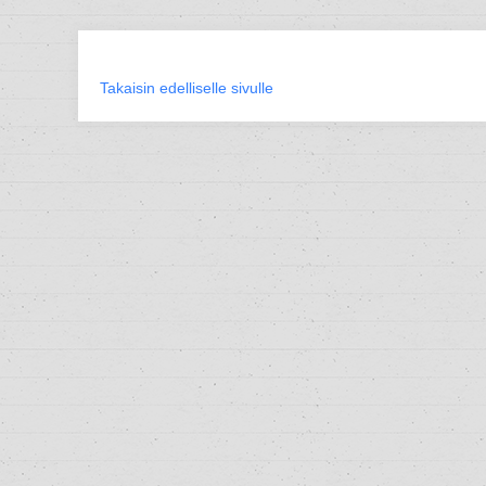
Takaisin edelliselle sivulle