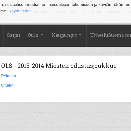
en, sosiaalisen median ominaisuuksien tukemiseen ja kävijämäärämme
amme.
Näytä tiedot
la
Kuopio
Lahti
Lappeenranta
Mikkeli
Oulu
Pori
Rauma
Rovaniemi
Sein
Sarjat
Oulu
Kaupungit
UrheiluSuomi.c
OLS - 2013-2014 Miesten edustusjoukkue
Pelaajat
Ottelut