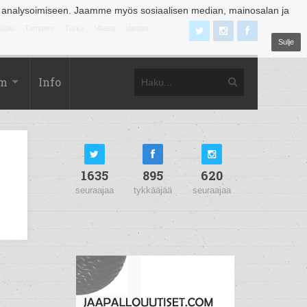
 analysoimiseen. Jaamme myös sosiaalisen median, mainosalan ja
äjoki
Tampere
Turku
Vaasa
Vantaa
Sulje
om
Info
1635
895
620
seuraajaa
tykkääjää
seuraajaa