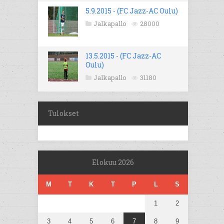
5.9.2015 - (FC Jazz-AC Oulu)
Jalkapallo
28000
13.5.2015 - (FC Jazz-AC
Oulu)
Jalkapallo
31180
Tulokset
Elokuu 2026
M
T
K
T
P
L
S
1
2
3
4
5
6
7
8
9