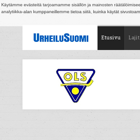
Käytämme evästeitä tarjoamamme sisällön ja mainosten räätälöimise
analytiikka-alan kumppaneillemme tietoa siitä, kuinka käytät sivusto
Suomi
Espoo
Helsinki
Hämeenlinna
Joensuu
Jyväskylä
Kouvo
Etusivu
Lajit