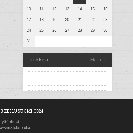
10
11
12
13
14
15
16
17
18
19
20
21
22
23
24
25
26
27
28
29
30
31
Linkkejä
Mainos
RHEILUSUOMI.COM
äyttöehdot
ietosuojalauseke