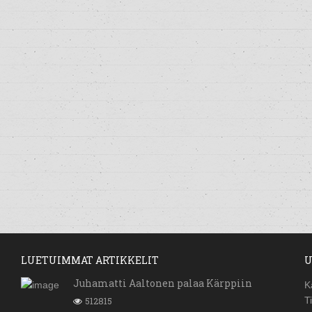
LUETUIMMAT ARTIKKELIT
U
Juhamatti Aaltonen palaa Kärppiin
K
512815
T