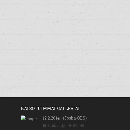
KATSOTUIMMAT GALLERIAT
12.2.2014 - (Josba-OLS)
Salibandy
59445