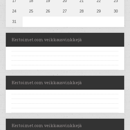
17
18
19
20
21
22
23
24
25
26
27
28
29
30
31
Kertoimet.com veikkausvinkkejä
Kertoimet.com veikkausvinkkejä
Kertoimet.com veikkausvinkkejä