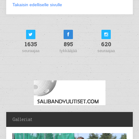
Takaisin edelliselle sivulle
1635
895
620
seuraajaa
tykkääjää
seuraajaa
Galleriat