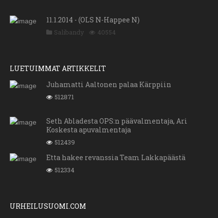
11.1.2014 - (OLS N-Happee N)
Salibandy
40554
LUETUIMMAT ARTIKKELIT
Juhamatti Aaltonen palaa Kärppiin
512871
Seth Abladesta OPS:n päävalmentaja, Ari
Koskesta apuvalmentaja
512439
Etta hakee revanssia Team Lakkapäästä
512334
URHEILUSUOMI.COM