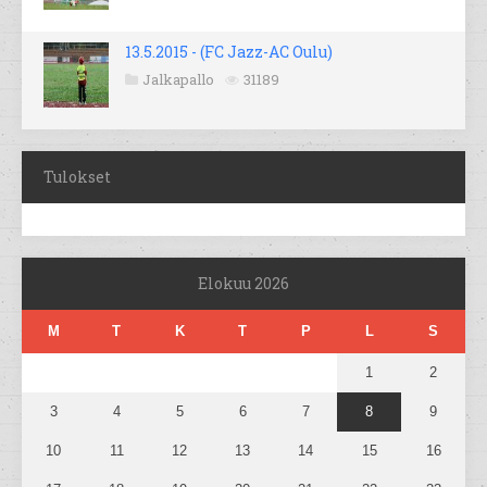
13.5.2015 - (FC Jazz-AC Oulu)
Jalkapallo
31189
Tulokset
Elokuu 2026
M
T
K
T
P
L
S
1
2
3
4
5
6
7
8
9
10
11
12
13
14
15
16