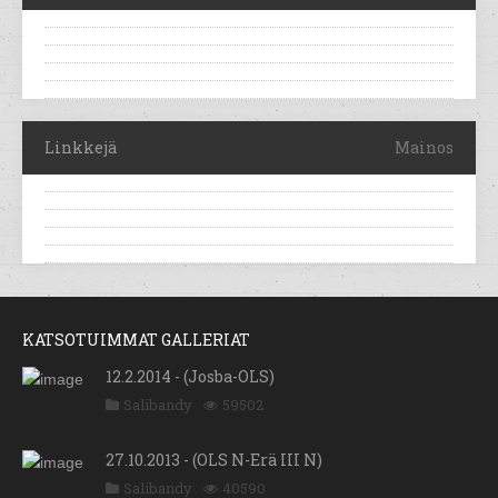
Linkkejä
Mainos
KATSOTUIMMAT GALLERIAT
12.2.2014 - (Josba-OLS)
Salibandy
59502
27.10.2013 - (OLS N-Erä III N)
Salibandy
40590