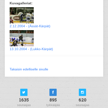
Kuvagalleriat:
2.12.2004 - (Ässät-Kärpät)
13.10.2004 - (Lukko-Kärpät)
Takaisin edelliselle sivulle
1635
895
620
seuraajaa
tykkääjää
seuraajaa