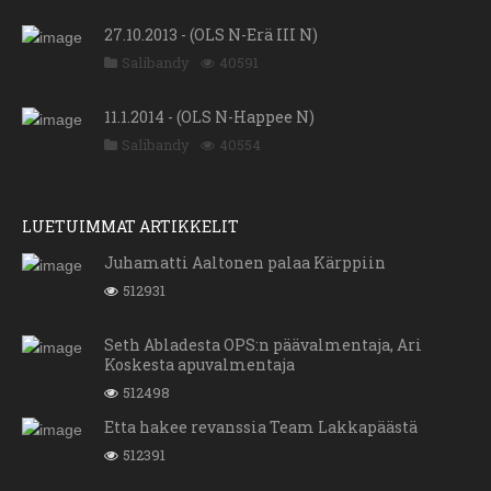
27.10.2013 - (OLS N-Erä III N)
Salibandy
40591
11.1.2014 - (OLS N-Happee N)
Salibandy
40554
LUETUIMMAT ARTIKKELIT
Juhamatti Aaltonen palaa Kärppiin
512931
Seth Abladesta OPS:n päävalmentaja, Ari
Koskesta apuvalmentaja
512498
Etta hakee revanssia Team Lakkapäästä
512391