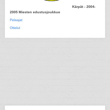
Kärpät - 2004-
2005 Miesten edustusjoukkue
Pelaajat
Ottelut