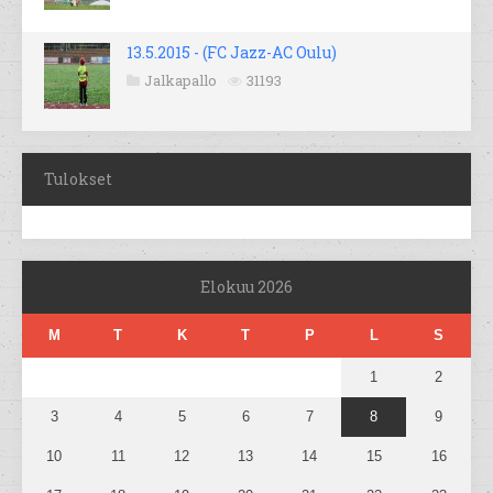
13.5.2015 - (FC Jazz-AC Oulu)
Jalkapallo
31193
Tulokset
Elokuu 2026
M
T
K
T
P
L
S
1
2
3
4
5
6
7
8
9
10
11
12
13
14
15
16