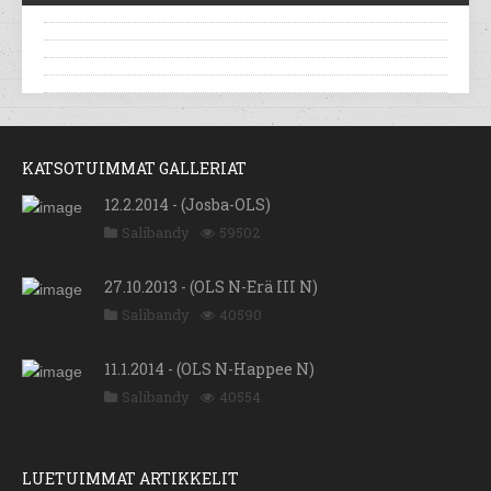
KATSOTUIMMAT GALLERIAT
12.2.2014 - (Josba-OLS)
Salibandy
59502
27.10.2013 - (OLS N-Erä III N)
Salibandy
40590
11.1.2014 - (OLS N-Happee N)
Salibandy
40554
LUETUIMMAT ARTIKKELIT