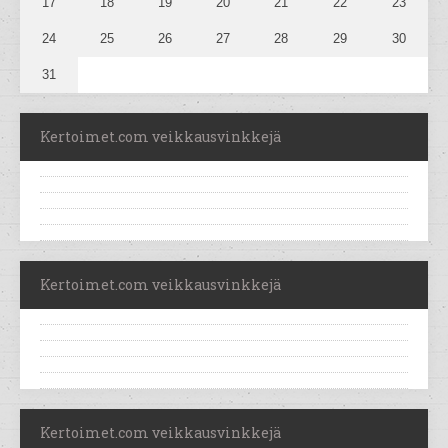
17
18
19
20
21
22
23
24
25
26
27
28
29
30
31
Kertoimet.com veikkausvinkkejä
Kertoimet.com veikkausvinkkejä
Kertoimet.com veikkausvinkkejä