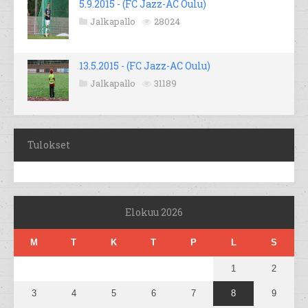
5.9.2015 - (FC Jazz-AC Oulu)
Jalkapallo
28024
13.5.2015 - (FC Jazz-AC Oulu)
Jalkapallo
31189
Tulokset
Elokuu 2026
M
T
K
T
P
L
S
1
2
3
4
5
6
7
8
9