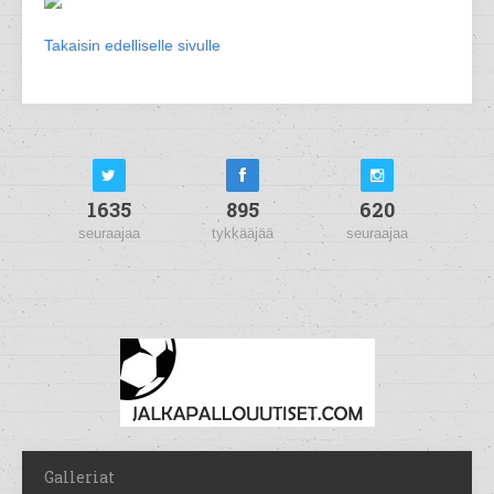
Takaisin edelliselle sivulle
1635
895
620
seuraajaa
tykkääjää
seuraajaa
Galleriat