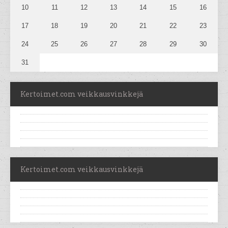
10
11
12
13
14
15
16
17
18
19
20
21
22
23
24
25
26
27
28
29
30
31
Kertoimet.com veikkausvinkkejä
Kertoimet.com veikkausvinkkejä