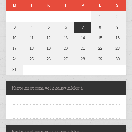
M
T
K
T
P
L
S
1
2
3
4
5
6
7
8
9
10
11
12
13
14
15
16
17
18
19
20
21
22
23
24
25
26
27
28
29
30
31
Kertoimet.com veikkausvinkkejä
Kertoimet.com veikkausvinkkejä