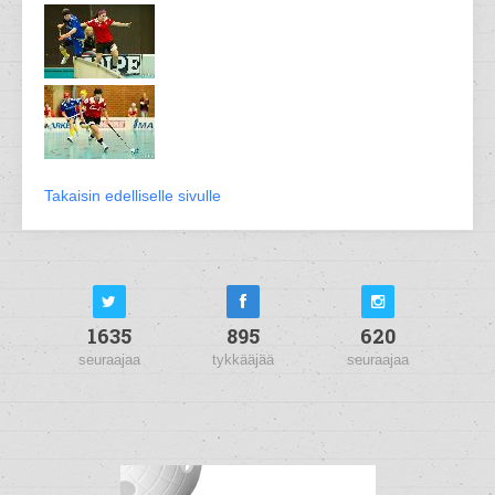
Takaisin edelliselle sivulle
1635
895
620
seuraajaa
tykkääjää
seuraajaa