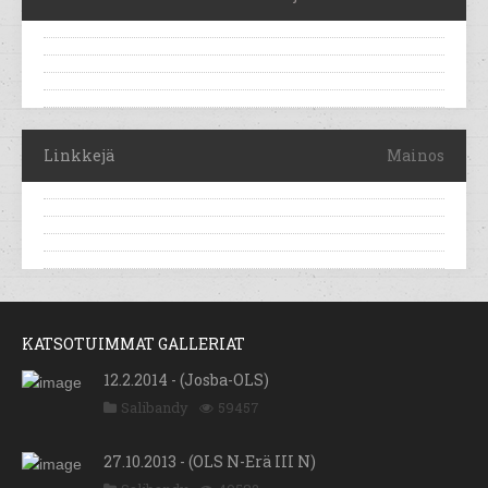
Linkkejä
Mainos
KATSOTUIMMAT GALLERIAT
12.2.2014 - (Josba-OLS)
Salibandy
59457
27.10.2013 - (OLS N-Erä III N)