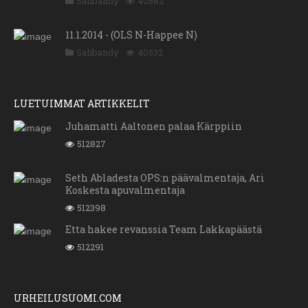
Salibandy
40582
11.1.2014 - (OLS N-Happee N)
Salibandy
40532
LUETUIMMAT ARTIKKELIT
Juhamatti Aaltonen palaa Kärppiin
512827
Seth Abladesta OPS:n päävalmentaja, Ari
Koskesta apuvalmentaja
512398
Etta hakee revanssia Team Lakkapäästä
512291
URHEILUSUOMI.COM