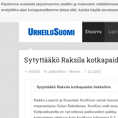
Käytämme evästeitä tarjoamamme sisällön ja mainosten räätälöimise
analytiikka-alan kumppaneillemme tietoa siitä, kuinka käytät sivusto
Suomi
Espoo
Helsinki
Hämeenlinna
Joensuu
Jyväskylä
Kouvo
Etusivu
Lajit
Sytyttääkö Raksila kotkapaid
502526
Jääkiekko -
Mestis
21.2.2011
Sytyttääkö Raksila kotkapaidat liekkeihin
Kiekko-Laserin ja Kouvolan KooKoon varsin kuumis
maanantaina Oulun Raksilassa. KooKoo voitti avaus
Kotijoukkueella on nyt edessä pakkovoiton paikka, s
kolmanteen otteluun kuin KooKoon johtaessa 0-2.