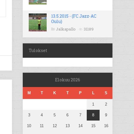
13.5.2015 - (FC Jazz-AC
Oulu)
Jalkapallo
31189
Tulokset
Elokuu 2026
M
T
K
T
P
L
S
1
2
3
4
5
6
7
8
9
10
11
12
13
14
15
16