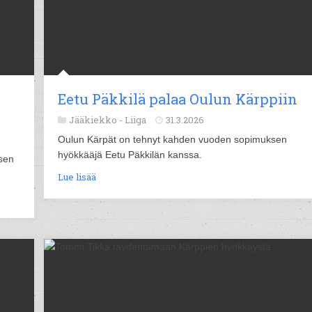
Eetu Päkkilä palaa Oulun Kärppiin
Jääkiekko -
Liiga
31.3.2026
Oulun Kärpät on tehnyt kahden vuoden sopimuksen
hyökkääjä Eetu Päkkilän kanssa.
sen
Lue lisää