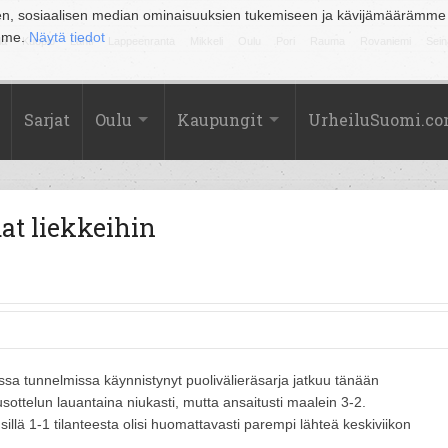
en, sosiaalisen median ominaisuuksien tukemiseen ja kävijämäärämme
amme.
Näytä tiedot
la
Kuopio
Lahti
Lappeenranta
Mikkeli
Oulu
Pori
Rauma
Rovaniemi
Sein
Sarjat
Oulu
Kaupungit
UrheiluSuomi.c
at liekkeihin
sa tunnelmissa käynnistynyt puolivälieräsarja jatkuu tänään
ottelun lauantaina niukasti, mutta ansaitusti maalein 3-2.
illä 1-1 tilanteesta olisi huomattavasti parempi lähteä keskiviikon