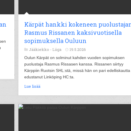
aan
Kärpät hankki kokeneen puolustajan
Rasmus Rissanen kaksivuotisella
sopimuksella Ouluun
sen
n
Jääkiekko -
Liiga
19.5.2026
Oulun Kärpät on solminut kahden vuoden sopimuksen
puolustaja Rasmus Rissasen kanssa. Rissanen siirtyy
Kärppiin Ruotsin SHL:stä, missä hän on pari edelliskautta
edustanut Linköping HC:ta.
Lue lisää