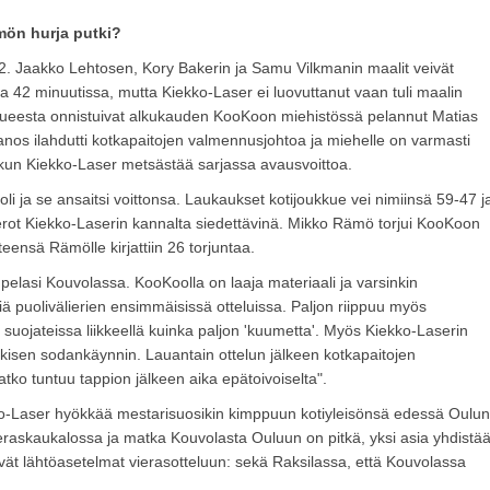
mön hurja putki?
2. Jaakko Lehtosen, Kory Bakerin ja Samu Vilkmanin maalit veivät
a 42 minuutissa, mutta Kiekko-Laser ei luovuttanut vaan tuli maalin
kueesta onnistuivat alkukauden KooKoon miehistössä pelannut Matias
anos ilahdutti kotkapaitojen valmennusjohtoa ja miehelle on varmasti
a kun Kiekko-Laser metsästää sarjassa avausvoittoa.
li ja se ansaitsi voittonsa. Laukaukset kotijoukkue vei nimiinsä 59-47 j
umerot Kiekko-Laserin kannalta siedettävinä. Mikko Rämö torjui KooKoon
eensä Rämölle kirjattiin 26 torjuntaa.
pelasi Kouvolassa. KooKoolla on laaja materiaali ja varsinkin
 puolivälierien ensimmäisissä otteluissa. Paljon riippuu myös
uojateissa liikkeellä kuinka paljon 'kuumetta'. Myös Kiekko-Laserin
kisen sodankäynnin. Lauantain ottelun jälkeen kotkapaitojen
atko tuntuu tappion jälkeen aika epätoivoiselta".
ko-Laser hyökkää mestarisuosikin kimppuun kotiyleisönsä edessä Oulun
eraskaukalossa ja matka Kouvolasta Ouluun on pitkä, yksi asia yhdistä
vät lähtöasetelmat vierasotteluun: sekä Raksilassa, että Kouvolassa