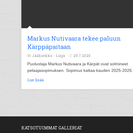
Markus Nutivaara tekee paluun
Kärppäpaitaan
Jääkiekko -
Liiga
29.7.2025
Puolustaja Markus Nutivaara ja Kärpät ovat solmineet
pelaajasopimuksen. Sopimus kattaa kauden 2025-2026.
Lue lisää
KATSOTUIMMAT GALLERIAT