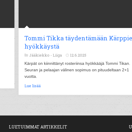
Tommi Tikka täydentämään Kärppi
hyökkäystä
Jääkiekko -
Liiga
12.6.2025
Kärpät on kiinnittänyt rosteriinsa hyökkääjä Tommi Tikan.
Seuran ja pelaajan välinen sopimus on pituudeltaan 2+1
vuotta.
Lue lisää
LUETUIMMAT ARTIKKELIT
U