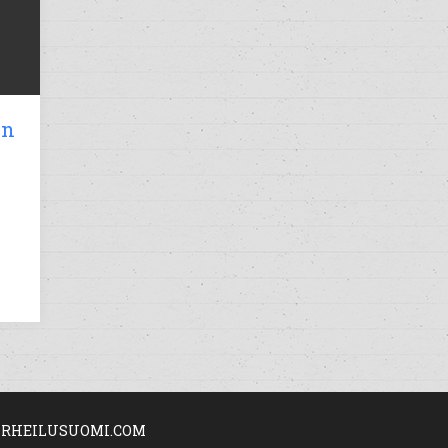
en
RHEILUSUOMI.COM