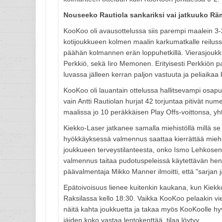
Nouseeko Rautiola sankariksi vai jatkuuko Rä
KooKoo oli avausottelussa siis parempi maalein 3-
kotijoukkueen kolmen maalin karkumatkalle reiluss
päähän kolmannen erän loppuhetkillä. Vierasjouk
Perkkiö, sekä Iiro Memonen. Erityisesti Perkkiön p
luvassa jälleen kerran paljon vastuuta ja peliaika
KooKoo oli lauantain ottelussa hallitsevampi osapuo
vain Antti Rautiolan hurjat 42 torjuntaa pitivät n
maalissa jo 10 peräkkäisen Play Offs-voittonsa, yht
Kiekko-Laser jatkanee samalla miehistöllä millä se 
hyökkäyksessä valmennus saattaa kierrättää miehiä
joukkueen terveystilanteesta, onko Ismo Lehkosen s
valmennus taitaa pudotuspeleissä käytettävän hen
päävalmentaja Mikko Manner ilmoitti, että "sarjan j
Epätoivoisuus lienee kuitenkin kaukana, kun Kiek
Raksilassa kello 18:30. Vaikka KooKoo pelaakin vi
näitä kahta joukkuetta ja takaa myös KooKoolle hy
jäiden koko vastaa lentokenttää, tilaa löytyy.