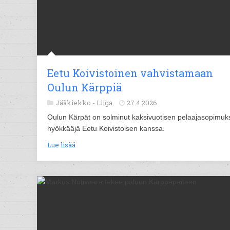
Eetu Koivistoinen vahvistamaan
Oulun Kärppiä
Jääkiekko -
Liiga
27.4.2026
Oulun Kärpät on solminut kaksivuotisen pelaajasopimuk
hyökkääjä Eetu Koivistoisen kanssa.
Lue lisää