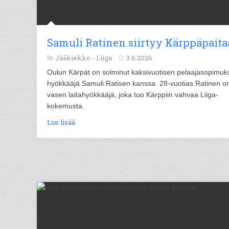
Samuli Ratinen siirtyy Kärppäpait
Jääkiekko -
Liiga
3.6.2026
Oulun Kärpät on solminut kaksivuotisen pelaajasopimuk
hyökkääjä Samuli Ratisen kanssa. 28-vuotias Ratinen o
vasen laitahyökkääjä, joka tuo Kärppiin vahvaa Liiga-
kokemusta.
Lue lisää