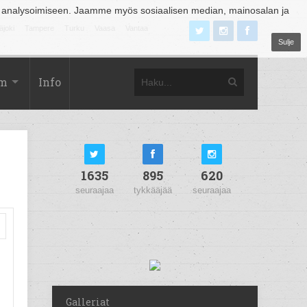
 analysoimiseen. Jaamme myös sosiaalisen median, mainosalan ja
äjoki
Tampere
Turku
Vaasa
Vantaa
Sulje
om
Info
1635
895
620
seuraajaa
tykkääjää
seuraajaa
Galleriat