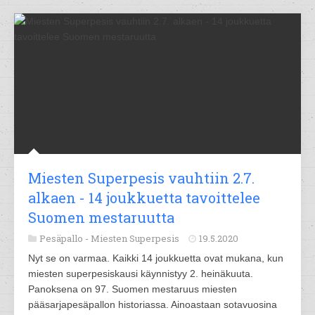
Miesten Superpesis vauhtiin 2.7.
alkaen - 14 joukkuetta tavoittelee
Suomen mestaruutta
Pesäpallo -
Miesten Superpesis
19.5.2020
Nyt se on varmaa. Kaikki 14 joukkuetta ovat mukana, kun
miesten superpesiskausi käynnistyy 2. heinäkuuta.
Panoksena on 97. Suomen mestaruus miesten
pääsarjapesäpallon historiassa. Ainoastaan sotavuosina