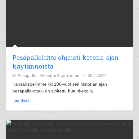
Pesäpalloliitto ohjeisti korona-ajan
käytännöistä
Pesäpallo -
Miesten Superpesis
29.5.2020
Kansallispelimme liki 100-vuotisen historian ajan
pesäpallo-ottelu on aloitettu hutunkeitolla.
Lue lisää