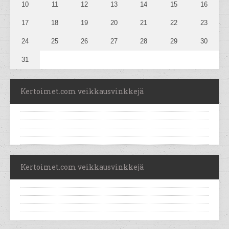
10
11
12
13
14
15
16
17
18
19
20
21
22
23
24
25
26
27
28
29
30
31
Kertoimet.com veikkausvinkkejä
Kertoimet.com veikkausvinkkejä