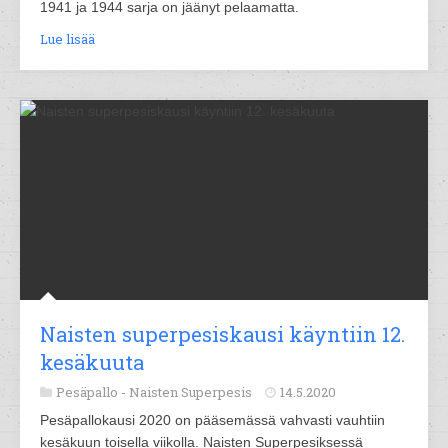
1941 ja 1944 sarja on jäänyt pelaamatta.
Lue lisää
Naisten superpesiskausi käyntiin 12.
kesäkuuta
Pesäpallo -
Naisten Superpesis
14.5.2020
Pesäpallokausi 2020 on pääsemässä vahvasti vauhtiin
kesäkuun toisella viikolla. Naisten Superpesiksessä