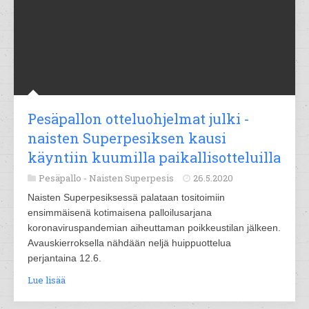
Pesäpallon otteluohjelmat julki -
naisten Superpesiksen kausi
käyntiin kuumilla paikallisotteluilla
Pesäpallo -
Naisten Superpesis
26.5.2020
Naisten Superpesiksessä palataan tositoimiin
ensimmäisenä kotimaisena palloilusarjana
koronaviruspandemian aiheuttaman poikkeustilan jälkeen.
Avauskierroksella nähdään neljä huippuottelua
perjantaina 12.6.
Lue lisää