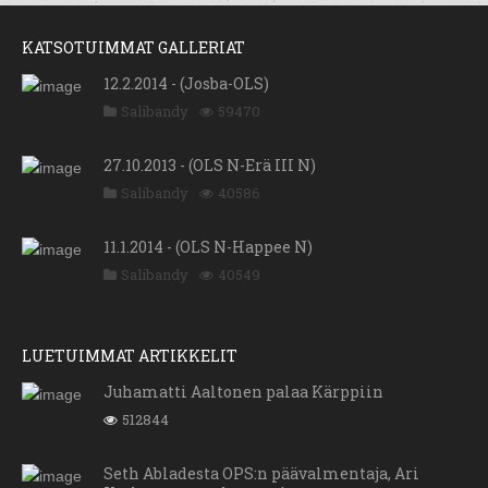
KATSOTUIMMAT GALLERIAT
12.2.2014 - (Josba-OLS)
Salibandy
59470
27.10.2013 - (OLS N-Erä III N)
Salibandy
40586
11.1.2014 - (OLS N-Happee N)
Salibandy
40549
LUETUIMMAT ARTIKKELIT
Juhamatti Aaltonen palaa Kärppiin
512844
Seth Abladesta OPS:n päävalmentaja, Ari