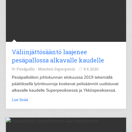
Väliinjättösääntö laajenee
pesäpallossa alkavalle kaudelle
Pesäpallo -
Miesten Superpesis
9.6.2020
Pesäpalloliiton johtokunnan elokuussa 2019 tekemällä
päätöksellä lyöntivuoroja koskevat pelisäännöt uudistuvat
alkavalle kaudelle Superpesiksessä ja Ykköspesiksessä.
Lue lisää