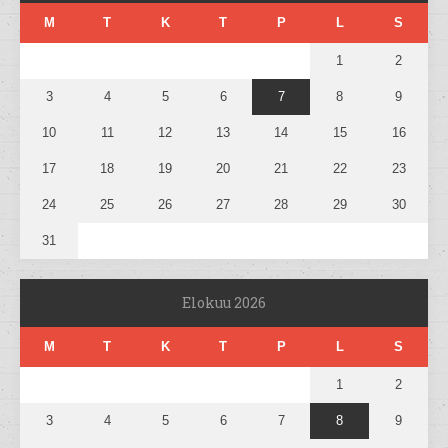
M
T
K
T
P
L
S
1
2
3
4
5
6
7
8
9
10
11
12
13
14
15
16
17
18
19
20
21
22
23
24
25
26
27
28
29
30
31
Elokuu 2026
M
T
K
T
P
L
S
1
2
3
4
5
6
7
8
9