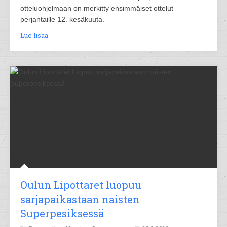
otteluohjelmaan on merkitty ensimmäiset ottelut
perjantaille 12. kesäkuuta.
Lue lisää
Oulun Lipottaret luopuu
sarjapaikastaan naisten
Superpesiksessä