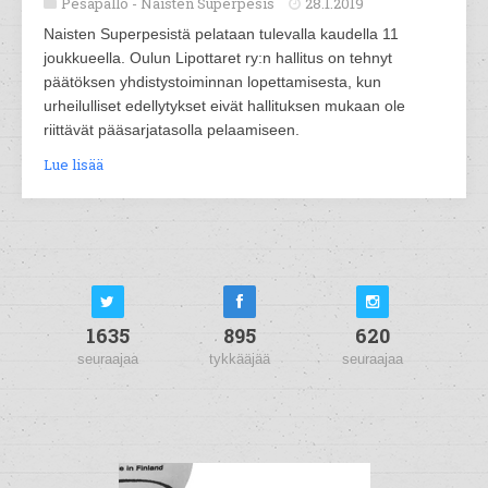
Pesäpallo -
Naisten Superpesis
28.1.2019
Naisten Superpesistä pelataan tulevalla kaudella 11
joukkueella. Oulun Lipottaret ry:n hallitus on tehnyt
päätöksen yhdistystoiminnan lopettamisesta, kun
urheilulliset edellytykset eivät hallituksen mukaan ole
riittävät pääsarjatasolla pelaamiseen.
Lue lisää
1635
895
620
seuraajaa
tykkääjää
seuraajaa