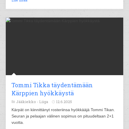
Lue lisää
Tommi Tikka täydentämään
Kärppien hyökkäystä
Jääkiekko -
Liiga
12.6.2025
Kärpät on kiinnittänyt rosteriinsa hyökkääjä Tommi Tikan.
Seuran ja pelaajan välinen sopimus on pituudeltaan 2+1
vuotta.