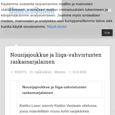
Käytämme evästeitä tarjoamamme sisällön ja mainosten
räätälöimiseen, sosiaalisen median ominaisuuksien tukemiseen ja
kävijämäärämme analysoimiseen. Jaamme myös sosiaalisen
median, mainosalan ja analytiikka-alan kumppaneillemme tietoa siitä,
kuinka käytät sivustoamme.
Näytä tiedot
Sulje
Nousijajoukkue ja liiga-vahvistusten
raskassarjalainen
500672
Jääkiekko -
Mestis
8.10.2010
Nousijajoukkue ja liiga-vahvistusten
raskassarjalainen
Kiekko-Laser isännöi Kiekko-Vantaata ottelussa,
jossa määritellään nousu kohti sarjakärkeä.