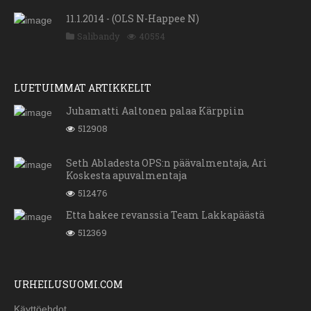
11.1.2014 - (OLS N-Happee N)
Salibandy
40554
LUETUIMMAT ARTIKKELIT
Juhamatti Aaltonen palaa Kärppiin
512908
Seth Abladesta OPS:n päävalmentaja, Ari
Koskesta apuvalmentaja
512476
Etta hakee revanssia Team Lakkapäästä
512369
URHEILUSUOMI.COM
Käyttöehdot