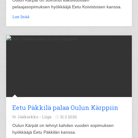
Oulun Kärpät on solminut kaksivuotisen
pelaajasopimuksen hyökkääjä Eetu Koivistoisen kanssa.
Lue lisää
Eetu Päkkilä palaa Oulun Kärppiin
Jääkiekko -
Liiga
31.3.2026
Oulun Kärpät on tehnyt kahden vuoden sopimuksen
hyökkääjä Eetu Päkkilän kanssa.