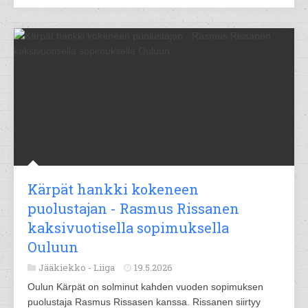
Kärpät hankki kokeneen
puolustajan - Rasmus Rissanen
kaksivuotisella sopimuksella
Ouluun
Jääkiekko -
Liiga
19.5.2026
Oulun Kärpät on solminut kahden vuoden sopimuksen
puolustaja Rasmus Rissasen kanssa. Rissanen siirtyy