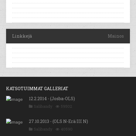
Linkkejä
Mainos
KATSOTUIMMAT GALLERIAT
12.2.2014 - (Josba-OLS)
Salibandy
59502
27.10.2013 - (OLS N-Erä III N)
Salibandy
40590