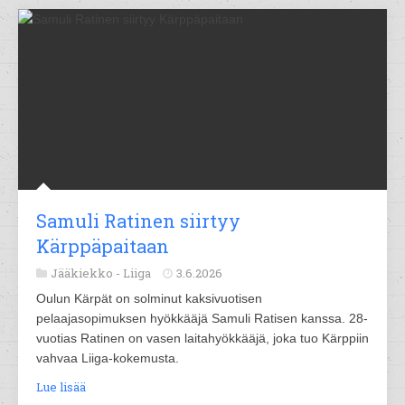
Samuli Ratinen siirtyy
Kärppäpaitaan
Jääkiekko -
Liiga
3.6.2026
Oulun Kärpät on solminut kaksivuotisen
pelaajasopimuksen hyökkääjä Samuli Ratisen kanssa. 28-
vuotias Ratinen on vasen laitahyökkääjä, joka tuo Kärppiin
vahvaa Liiga-kokemusta.
Lue lisää