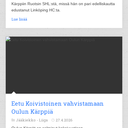
Kärppiin Ruotsin SHL:stä, missä hän on pari edelliskautta
edustanut Linköping HC:ta.
Lue lisää
Eetu Koivistoinen vahvistamaan
Oulun Kärppiä
Jääkiekko -
Liiga
27.4.2026