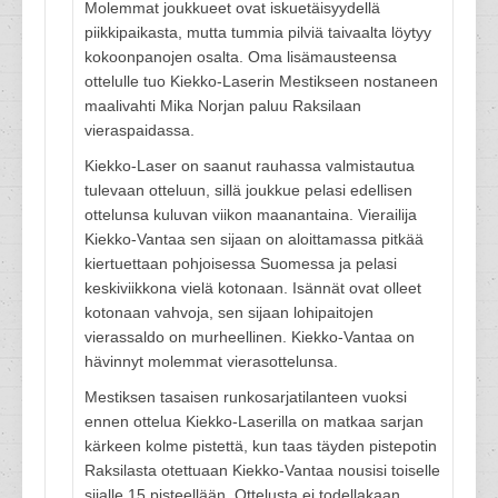
Molemmat joukkueet ovat iskuetäisyydellä
piikkipaikasta, mutta tummia pilviä taivaalta löytyy
kokoonpanojen osalta. Oma lisämausteensa
ottelulle tuo Kiekko-Laserin Mestikseen nostaneen
maalivahti Mika Norjan paluu Raksilaan
vieraspaidassa.
Kiekko-Laser on saanut rauhassa valmistautua
tulevaan otteluun, sillä joukkue pelasi edellisen
ottelunsa kuluvan viikon maanantaina. Vierailija
Kiekko-Vantaa sen sijaan on aloittamassa pitkää
kiertuettaan pohjoisessa Suomessa ja pelasi
keskiviikkona vielä kotonaan. Isännät ovat olleet
kotonaan vahvoja, sen sijaan lohipaitojen
vierassaldo on murheellinen. Kiekko-Vantaa on
hävinnyt molemmat vierasottelunsa.
Mestiksen tasaisen runkosarjatilanteen vuoksi
ennen ottelua Kiekko-Laserilla on matkaa sarjan
kärkeen kolme pistettä, kun taas täyden pistepotin
Raksilasta otettuaan Kiekko-Vantaa nousisi toiselle
sijalle 15 pisteellään. Ottelusta ei todellakaan