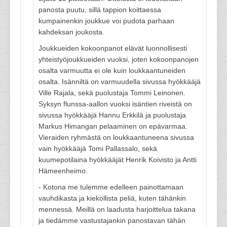
panosta puutu, sillä tappion koittaessa
kumpainenkin joukkue voi pudota parhaan
kahdeksan joukosta.
Joukkueiden kokoonpanot elävät luonnollisesti
yhteistyöjoukkueiden vuoksi, joten kokoonpanojen
osalta varmuutta ei ole kuin loukkaantuneiden
osalta. Isänniltä on varmuudella sivussa hyökkääjä
Ville Rajala, sekä puolustaja Tommi Leinonen.
Syksyn flunssa-aallon vuoksi isäntien riveistä on
sivussa hyökkääjä Hannu Erkkilä ja puolustaja
Markus Himangan pelaaminen on epävarmaa.
Vieraiden ryhmästä on loukkaantuneena sivussa
vain hyökkääjä Tomi Pallassalo, sekä
kuumepotilaina hyökkääjät Henrik Koivisto ja Antti
Hämeenheimo.
- Kotona me tulemme edelleen painottamaan
vauhdikasta ja kiekollista peliä, kuten tähänkin
mennessä. Meillä on laadusta harjoittelua takana
ja tiedämme vastustajankin panostavan tähän