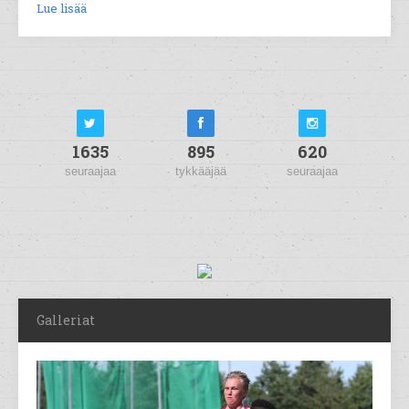
Lue lisää
1635
895
620
seuraajaa
tykkääjää
seuraajaa
Galleriat