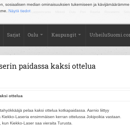
en, sosiaalisen median ominaisuuksien tukemiseen ja kävijämäärämme
amme.
Näytä tiedot
la
Kuopio
Lahti
Lappeenranta
Mikkeli
Oulu
Pori
Rauma
Rovaniemi
Sein
Sarjat
Oulu
Kaupungit
UrheiluSuomi.c
erin paidassa kaksi ottelua
aksi ottelua
laitahyökkääjä pelaa kaksi ottelua kotkapaidassa. Aarnio liittyy
iekko-Laseria ensimmäisen kerran ottelussa Jokipoikia vastaan.
, kun Kiekko-Laser saa vieraita Turusta.