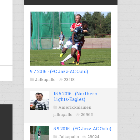
9.7.2016 - (FC Jazz-AC Oulu)
Jalkapallo
23518
15.5.2016 - (Northern
Lights-Eagles)
Amerikkalainen
jalkapallo
26965
5.9.2015 - (FC Jazz-AC Oulu)
Jalkapallo
28024