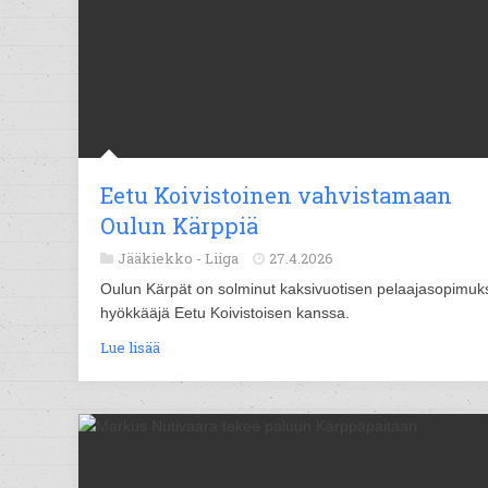
Eetu Koivistoinen vahvistamaan
Oulun Kärppiä
Jääkiekko -
Liiga
27.4.2026
Oulun Kärpät on solminut kaksivuotisen pelaajasopimuk
hyökkääjä Eetu Koivistoisen kanssa.
Lue lisää