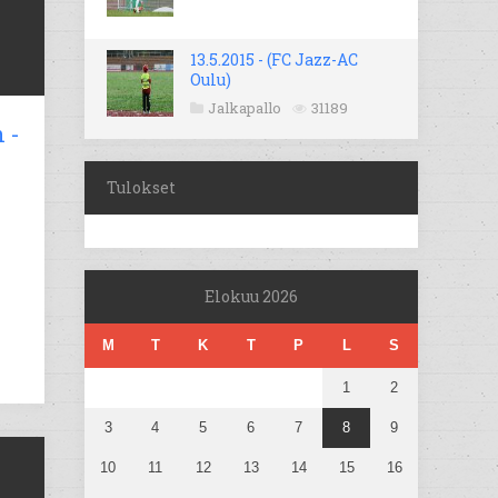
13.5.2015 - (FC Jazz-AC
Oulu)
Jalkapallo
31189
 -
Tulokset
Elokuu 2026
M
T
K
T
P
L
S
1
2
3
4
5
6
7
8
9
10
11
12
13
14
15
16