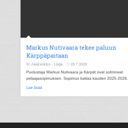
Markus Nutivaara tekee paluun
Kärppäpaitaan
Jääkiekko -
Liiga
29.7.2025
Puolustaja Markus Nutivaara ja Kärpät ovat solmineet
pelaajasopimuksen. Sopimus kattaa kauden 2025-2026.
Lue lisää