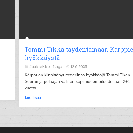
Tommi Tikka täydentämään Kärppi
hyökkäystä
Jääkiekko -
Liiga
12.6.2025
Kärpät on kiinnittänyt rosteriinsa hyökkääjä Tommi Tikan.
Seuran ja pelaajan välinen sopimus on pituudeltaan 2+1
vuotta.
Lue lisää