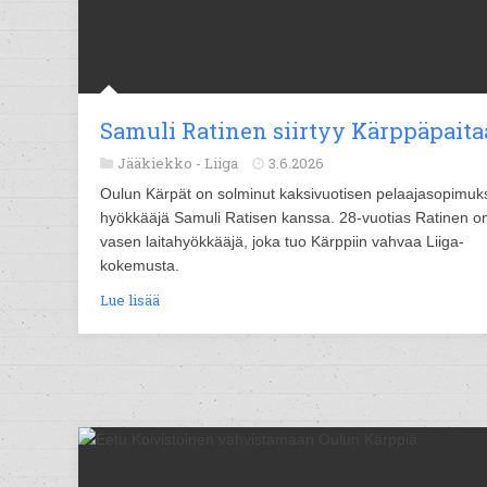
Samuli Ratinen siirtyy Kärppäpait
Jääkiekko -
Liiga
3.6.2026
Oulun Kärpät on solminut kaksivuotisen pelaajasopimuk
hyökkääjä Samuli Ratisen kanssa. 28-vuotias Ratinen o
vasen laitahyökkääjä, joka tuo Kärppiin vahvaa Liiga-
kokemusta.
Lue lisää