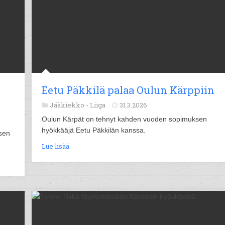
Eetu Päkkilä palaa Oulun Kärppiin
Jääkiekko -
Liiga
31.3.2026
Oulun Kärpät on tehnyt kahden vuoden sopimuksen
hyökkääjä Eetu Päkkilän kanssa.
sen
Lue lisää