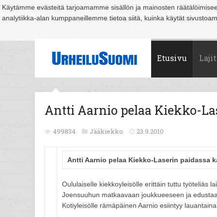
Käytämme evästeitä tarjoamamme sisällön ja mainosten räätälöimise
analytiikka-alan kumppaneillemme tietoa siitä, kuinka käytät sivusto
Suomi
Espoo
Helsinki
Hämeenlinna
Joensuu
Jyväskylä
Kouvo
Etusivu
Lajit
Antti Aarnio pelaa Kiekko-Las
499834
Jääkiekko
23.9.2010
Antti Aarnio pelaa Kiekko-Laserin paidassa k
Oululaiselle kiekkoyleisölle erittäin tuttu työteliäs 
Joensuuhun matkaavaan joukkueeseen ja edustaa K
Kotiyleisölle rämäpäinen Aarnio esiintyy lauantaina