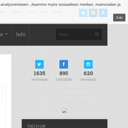
 analysoimiseen. Jaamme myös sosiaalisen median, mainosalan ja
äjoki
Tampere
Turku
Vaasa
Vantaa
Sulje
om
Info
1635
895
620
seuraajaa
tykkääjää
seuraajaa
Galleriat