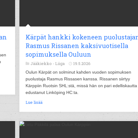
aan
Kärpät hankki kokeneen puolustajan
Rasmus Rissanen kaksivuotisella
sopimuksella Ouluun
sen
n
Jääkiekko -
Liiga
19.5.2026
Oulun Kärpät on solminut kahden vuoden sopimuksen
puolustaja Rasmus Rissasen kanssa. Rissanen siirtyy
Kärppiin Ruotsin SHL:stä, missä hän on pari edelliskautta
edustanut Linköping HC:ta.
Lue lisää