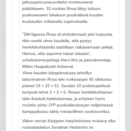
jatkosopimusneuvottelut onnistuneesti
päätökseen. 32-vuotias Rosa liittyy tuttuun
joukkueeseen lokakuun puolivälissä kuuden
kuukauden mittaisella sopimuksella.
”SM-liigassa Rosa oli ehdottomasti yksi huipuista.
Hän osoitti viime kaudella, että pystyy
henkilökohtaisella taidollaan ratkaisemaan pelejä.
Hienoa, että saamme hänet takaisin”,
urheilutoimenjohtaja Harri Aho ja päävalmentaja
Mikko Haapakoski iloitsevat.
Viime kauden kärppänutussa tehoillut
taiturimainen Rosa teki runkosarjan 45 ottelussa
pisteet 19 + 32 = 51. Kevään 10 pudotuspelissä
kertyivät tehot 3 + 3 = 6. Rosan henkilökohtainen
taito ihastutti kiekkokansaa, ja erityisen hyvin
muistiin piirtyi JYP-puolivälieräsarjan neljännessä
kamppailussa nähty mestarillinen soolosuoritus.
Viikon verran Kärppien harjoituksissa mukana ollut
ruotsalaislaituri Jonathan Hedström on