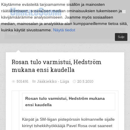
Käytämme evästeitä tarjoamamme sisällön ja mainosten
räätälöimiseen, sosiaalisen median ominaisuuksien tukemiseen ja
kävijämäärämme analysoimiseen. Jaamme myös sosiaalisen
median, mainosalan ja analytiikka-alan kumppaneillemme tietoa siitä,
kuinka käytät sivustoamme.
Näytä tiedot
Sulje
Rosan tulo varmistui, Hedström
mukana ensi kaudella
501491
Jääkiekko -
Liiga
20.5.2010
Rosan tulo varmistui, Hedström mukana
ensi kaudella
Kärpät ja SM-liigan pistepörssin kolmannelle sijalle
kirinyt tshekkihyökkääjä Pavel Rosa ovat saaneet