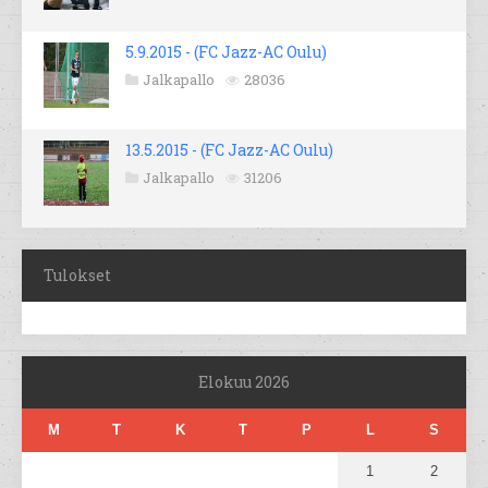
5.9.2015 - (FC Jazz-AC Oulu)
Jalkapallo
28036
13.5.2015 - (FC Jazz-AC Oulu)
Jalkapallo
31206
Tulokset
Elokuu 2026
M
T
K
T
P
L
S
1
2