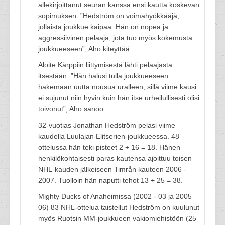
allekirjoittanut seuran kanssa ensi kautta koskevan
sopimuksen. ”Hedström on voimahyökkääjä,
jollaista joukkue kaipaa. Hän on nopea ja
aggressiivinen pelaaja, jota tuo myös kokemusta
joukkueeseen”, Aho kiteyttää.
Aloite Kärppiin liittymisestä lähti pelaajasta
itsestään. ”Hän halusi tulla joukkueeseen
hakemaan uutta nousua uralleen, sillä viime kausi
ei sujunut niin hyvin kuin hän itse urheilullisesti olisi
toivonut”, Aho sanoo.
32-vuotias Jonathan Hedström pelasi viime
kaudella Luulajan Elitserien-joukkueessa. 48
ottelussa hän teki pisteet 2 + 16 = 18. Hänen
henkilökohtaisesti paras kautensa ajoittuu toisen
NHL-kauden jälkeiseen Timrån kauteen 2006 -
2007. Tuolloin hän naputti tehot 13 + 25 = 38.
Mighty Ducks of Anaheimissa (2002 - 03 ja 2005 –
06) 83 NHL-ottelua taistellut Hedström on kuulunut
myös Ruotsin MM-joukkueen vakiomiehistöön (25