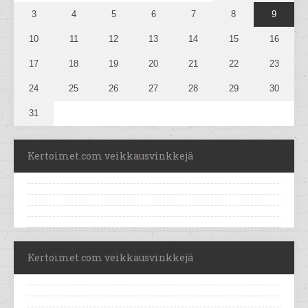
3
4
5
6
7
8
9
10
11
12
13
14
15
16
17
18
19
20
21
22
23
24
25
26
27
28
29
30
31
Kertoimet.com veikkausvinkkejä
Kertoimet.com veikkausvinkkejä