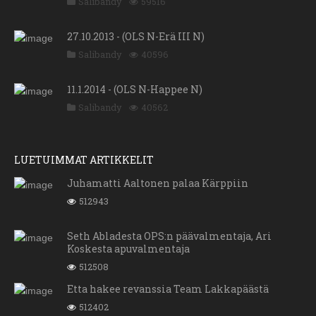
Salibandy
59516
27.10.2013 - (OLS N-Erä III N)
Salibandy
40596
11.1.2014 - (OLS N-Happee N)
Salibandy
40562
LUETUIMMAT ARTIKKELIT
Juhamatti Aaltonen palaa Kärppiin
512943
Seth Abladesta OPS:n päävalmentaja, Ari
Koskesta apuvalmentaja
512508
Etta hakee revanssia Team Lakkapäästä
512402