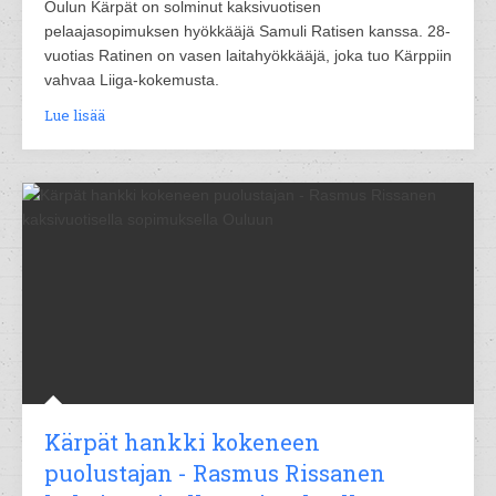
Oulun Kärpät on solminut kaksivuotisen
pelaajasopimuksen hyökkääjä Samuli Ratisen kanssa. 28-
vuotias Ratinen on vasen laitahyökkääjä, joka tuo Kärppiin
vahvaa Liiga-kokemusta.
Lue lisää
Kärpät hankki kokeneen
puolustajan - Rasmus Rissanen