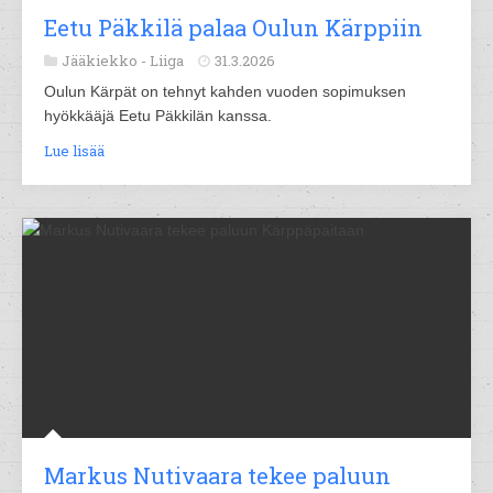
Eetu Päkkilä palaa Oulun Kärppiin
Jääkiekko -
Liiga
31.3.2026
Oulun Kärpät on tehnyt kahden vuoden sopimuksen
hyökkääjä Eetu Päkkilän kanssa.
Lue lisää
Markus Nutivaara tekee paluun