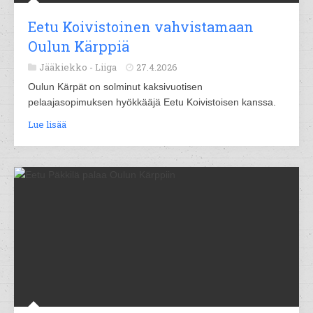
Eetu Koivistoinen vahvistamaan
Oulun Kärppiä
Jääkiekko -
Liiga
27.4.2026
Oulun Kärpät on solminut kaksivuotisen
pelaajasopimuksen hyökkääjä Eetu Koivistoisen kanssa.
Lue lisää