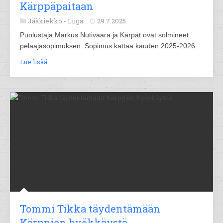
Kärppäpaitaan
Jääkiekko -
Liiga
29.7.2025
Puolustaja Markus Nutivaara ja Kärpät ovat solmineet
pelaajasopimuksen. Sopimus kattaa kauden 2025-2026.
Lue lisää
Tommi Tikka täydentämään
Kärppien hyökkäystä