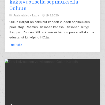
kaksivuotisella sopimuksella
Ouluun
Jääkiekko -
Liiga
19.5.2026
Oulun Kärpät on solminut kahden vuoden sopimuksen
puolustaja Rasmus Rissasen kanssa. Rissanen siirtyy
Kärppiin Ruotsin SHL:stä, missä hän on pari edelliskautta
edustanut Linköping HC:ta.
Lue lisää