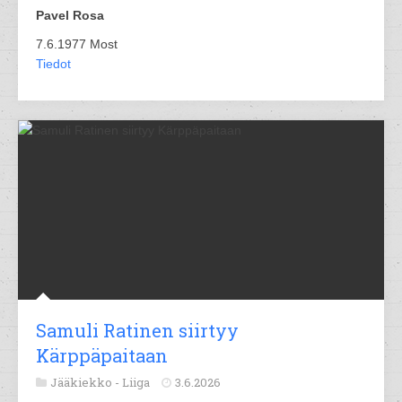
Pavel Rosa
7.6.1977 Most
Tiedot
Samuli Ratinen siirtyy
Kärppäpaitaan
Jääkiekko -
Liiga
3.6.2026