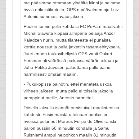
me pääsimme ottamaan ylhäältä kiinni ja saimme
hyviä erikoistilanteita, OPS:n päävalmentaja Luiz
Antonio summasi avausjaksoa.
Puolen tunnin pelin kohdalla FC PoPa:n maalivahti
Michal Slawuta kippasi alimpana pelaaja Anzor
Kaladzen nurin, mutta tilanteesta ei punaista
korttia noussut ja peliä jatkettiin tasamiehityksellä.
Juuri ennen taukovihellystä OPS-vahti Oskari
Forsman oli väärässä paikassa väärän aikaan ja
Juha-Pekka Juvosen palauttama pallo painui
harmillisesti omaan maaliin.
- Pukukopissa painotin, ettei menetetä uskoa
virheen jälkeen, mutta pallo ei toisella jaksolla
pomppinut meille, Antonio harmitteli.
Toisella jaksolla isännät onnistuivat maalinteossa
kahdesti. Ensimmäistä otteluaan porilaisten
riveissä pelannut Moraes Felipe de Oliveira iski
pallon pussiin 60 minuutin kohdalla ja Samu
Ruisniemi ampui helpohkon maalin 81 minuutin