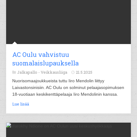
AC Oulu vahvistuu
suomalaislupauksella
Jalkapallo -
Veikkausliiga
21.5.2025
Nuorisomaajoukkueista tuttu Iiro Mendolin liittyy
Laivastonsinisiin. AC Oulu on solminut pelaajasopimuksen
18-vuotiaan keskikenttäpelaaja Iiro Mendolinin kanssa.
Lue lisää