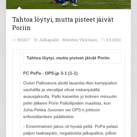
Tahtoa löytyi, mutta pisteet jäivät
Poriin
501617
Jalkapallo -
Miesten Ykkönen
9.5.2010
Tahtoa löytyi, mutta pisteet jäivät Poriin
FC PoPa - OPS-jp 3-1 (1-1)
Oulun Palloseura aloitti lauantai-illan kamppailun
vauhdilla ja vierailijat olivat niskanpäällä
avausjaksolla. Pallo kaivettiin jo kolmen minuutin
pelin jälkeen Porin Palloilijoiden maalista, kun
Juha-Pekka Juvonen vei OPS:n johtoon
erikoistilanteen päätteeksi.
- Ensimmäinen jakso oli hyvää peliä. PoPa pelasi
paljon taaksepäin, negatiivista jalkapalloa, jolloin