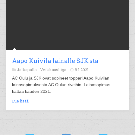
Aapo Kuivila lainalle SJK:sta
Jalkapallo -
Veikkausliiga
8.1.2021
AC Oulu ja SJK ovat sopineet toppari Aapo Kuivilan
lainasopimuksesta AC Oulun riveihin. Lainasopimus
kattaa kauden 2021.
Lue lisää