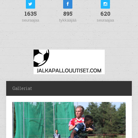
1635
895
620
seuraajaa
tykkääjää
seuraajaa
Galleriat