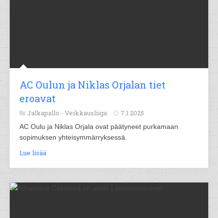
AC Oulun ja Niklas Orjalan tiet
eroavat
Jalkapallo -
Veikkausliiga
7.1.2025
AC Oulu ja Niklas Orjala ovat päätyneet purkamaan
sopimuksen yhteisymmärryksessä.
Lue lisää