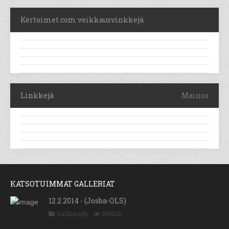
Kertoimet.com veikkausvinkkejä
Linkkejä
Mainos
KATSOTUIMMAT GALLERIAT
12.2.2014 - (Josba-OLS)
Salibandy
59502