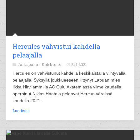
Hercules vahvistui kahdella
pelaajalla
Jalkapallo -
Kakkonen
21.1.2021
Hercules on vahvistunut kahdella keskikaistalla viihtyvällä
pelaajalla. Syksyllä joukkueeseen liittynyt Lapuan mies
Iikka Hirvilammi ja AC Oulu Akatemiassa viime kaudella
operoinut Niklas Haataja pelaavat Hercun väreissä
kaudella 2021.
Lue lisää