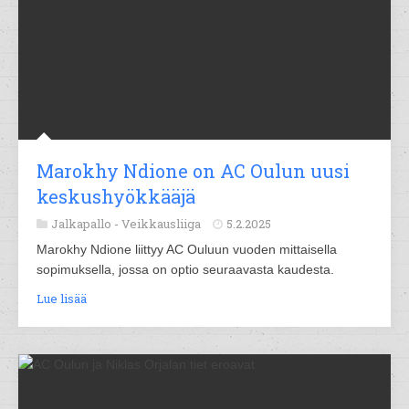
Marokhy Ndione on AC Oulun uusi
keskushyökkääjä
Jalkapallo -
Veikkausliiga
5.2.2025
Marokhy Ndione liittyy AC Ouluun vuoden mittaisella
sopimuksella, jossa on optio seuraavasta kaudesta.
Lue lisää