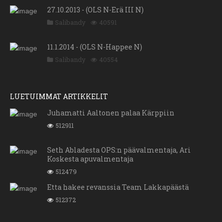
27.10.2013 - (OLS N-Erä III N)
Salibandy
40591
11.1.2014 - (OLS N-Happee N)
Salibandy
40554
LUETUIMMAT ARTIKKELIT
Juhamatti Aaltonen palaa Kärppiin
512911
Seth Abladesta OPS:n päävalmentaja, Ari
Koskesta apuvalmentaja
512479
Etta hakee revanssia Team Lakkapäästä
512372