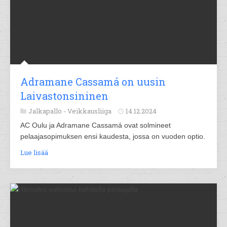
Adramane Cassamá on uusin
Laivastonsininen
Jalkapallo -
Veikkausliiga
14.12.2024
AC Oulu ja Adramane Cassamá ovat solmineet
pelaajasopimuksen ensi kaudesta, jossa on vuoden optio.
Lue lisää