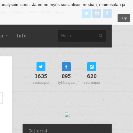
 analysoimiseen. Jaamme myös sosiaalisen median, mainosalan ja
äjoki
Tampere
Turku
Vaasa
Vantaa
Sulje
om
Info
1635
895
620
seuraajaa
tykkääjää
seuraajaa
Galleriat