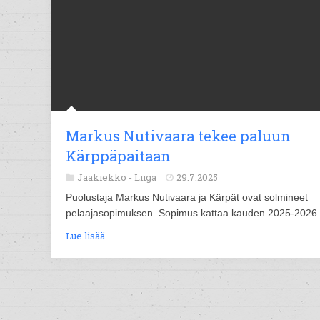
Markus Nutivaara tekee paluun
Kärppäpaitaan
Jääkiekko -
Liiga
29.7.2025
Puolustaja Markus Nutivaara ja Kärpät ovat solmineet
pelaajasopimuksen. Sopimus kattaa kauden 2025-2026.
Lue lisää