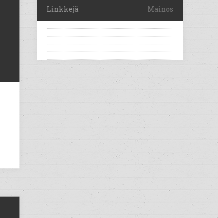
Linkkejä
Mainos