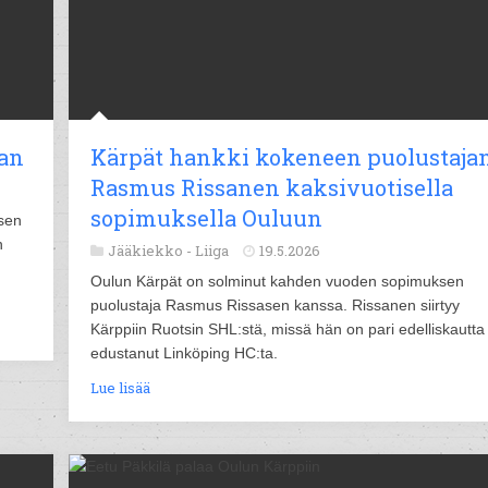
aan
Kärpät hankki kokeneen puolustajan
Rasmus Rissanen kaksivuotisella
sopimuksella Ouluun
sen
n
Jääkiekko -
Liiga
19.5.2026
Oulun Kärpät on solminut kahden vuoden sopimuksen
puolustaja Rasmus Rissasen kanssa. Rissanen siirtyy
Kärppiin Ruotsin SHL:stä, missä hän on pari edelliskautta
edustanut Linköping HC:ta.
Lue lisää