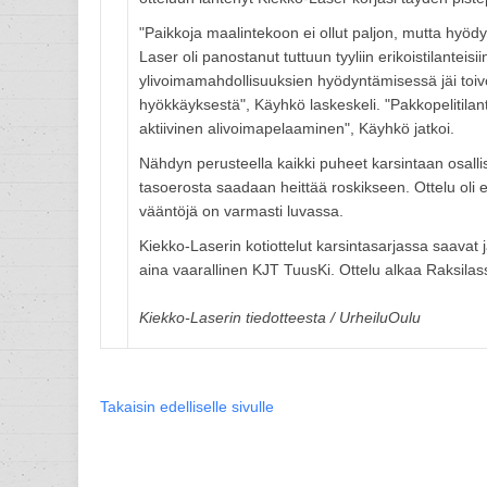
"Paikkoja maalintekoon ei ollut paljon, mutta hyö
Laser oli panostanut tuttuun tyyliin erikoistilanteisii
ylivoimamahdollisuuksien hyödyntämisessä jäi toi
hyökkäyksestä", Käyhkö laskeskeli. "Pakkopelitilant
aktiivinen alivoimapelaaminen", Käyhkö jatkoi.
Nähdyn perusteella kaikki puheet karsintaan osalli
tasoerosta saadaan heittää roskikseen. Ottelu oli 
vääntöjä on varmasti luvassa.
Kiekko-Laserin kotiottelut karsintasarjassa saavat
aina vaarallinen KJT TuusKi. Ottelu alkaa Raksilas
Kiekko-Laserin tiedotteesta / UrheiluOulu
Takaisin edelliselle sivulle