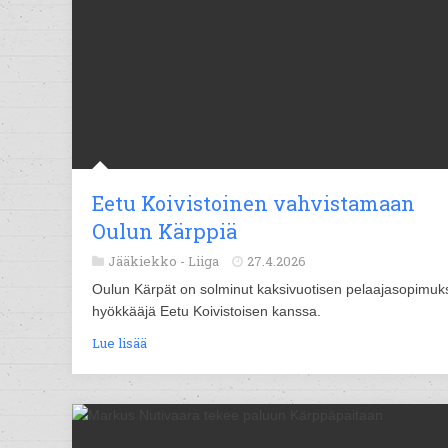
Eetu Koivistoinen vahvistamaan
Oulun Kärppiä
Jääkiekko -
Liiga
27.4.2026
Oulun Kärpät on solminut kaksivuotisen pelaajasopimuk
hyökkääjä Eetu Koivistoisen kanssa.
Lue lisää