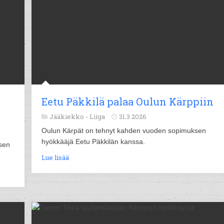
Eetu Päkkilä palaa Oulun Kärppiin
Jääkiekko -
Liiga
31.3.2026
Oulun Kärpät on tehnyt kahden vuoden sopimuksen
hyökkääjä Eetu Päkkilän kanssa.
sen
Lue lisää