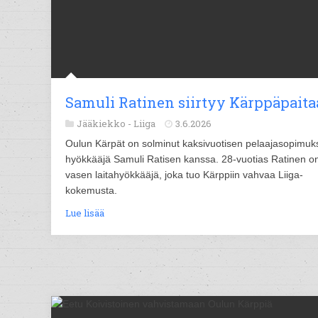
Samuli Ratinen siirtyy Kärppäpait
Jääkiekko -
Liiga
3.6.2026
Oulun Kärpät on solminut kaksivuotisen pelaajasopimuk
hyökkääjä Samuli Ratisen kanssa. 28-vuotias Ratinen o
vasen laitahyökkääjä, joka tuo Kärppiin vahvaa Liiga-
kokemusta.
Lue lisää