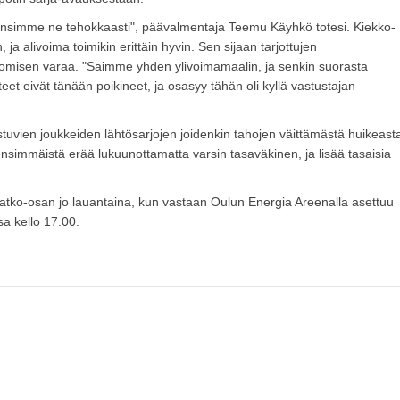
dynsimme ne tehokkaasti", päävalmentaja Teemu Käyhkö totesi. Kiekko-
n, ja alivoima toimikin erittäin hyvin. Sen sijaan tarjottujen
vomisen varaa. "Saimme yhden ylivoimamaalin, ja senkin suorasta
eet eivät tänään poikineet, ja osasyy tähän oli kyllä vastustajan
stuvien joukkeiden lähtösarjojen joidenkin tahojen väittämästä huikeast
ensimmäistä erää lukuunottamatta varsin tasaväkinen, ja lisää tasaisia
 jatko-osan jo lauantaina, kun vastaan Oulun Energia Areenalla asettuu
sa kello 17.00.