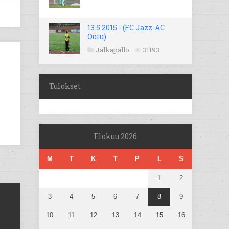
13.5.2015 - (FC Jazz-AC
Oulu)
Jalkapallo
31193
Tulokset
Elokuu 2026
M
T
K
T
P
L
S
1
2
3
4
5
6
7
8
9
10
11
12
13
14
15
16