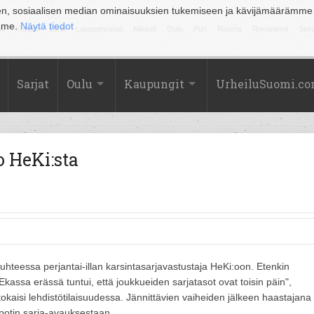
en, sosiaalisen median ominaisuuksien tukemiseen ja kävijämäärämme
amme.
Näytä tiedot
la
Kuopio
Lahti
Lappeenranta
Mikkeli
Oulu
Pori
Rauma
Rovaniemi
Sein
Sarjat
Oulu
Kaupungit
UrheiluSuomi.c
o HeKi:sta
 suhteessa perjantai-illan karsintasarjavastustaja HeKi:oon. Etenkin
kassa erässä tuntui, että joukkueiden sarjatasot ovat toisin päin",
aisi lehdistötilaisuudessa. Jännittävien vaiheiden jälkeen haastajana
epotin sarja-avauksestaan.