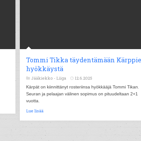
Tommi Tikka täydentämään Kärppi
hyökkäystä
Jääkiekko -
Liiga
12.6.2025
Kärpät on kiinnittänyt rosteriinsa hyökkääjä Tommi Tikan.
Seuran ja pelaajan välinen sopimus on pituudeltaan 2+1
vuotta.
Lue lisää