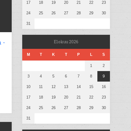
17
18
19
20
21
22
23
24
25
26
27
28
29
30
31
 -
Elokuu 2026
M
T
K
T
P
L
S
1
2
3
4
5
6
7
8
9
10
11
12
13
14
15
16
17
18
19
20
21
22
23
24
25
26
27
28
29
30
31