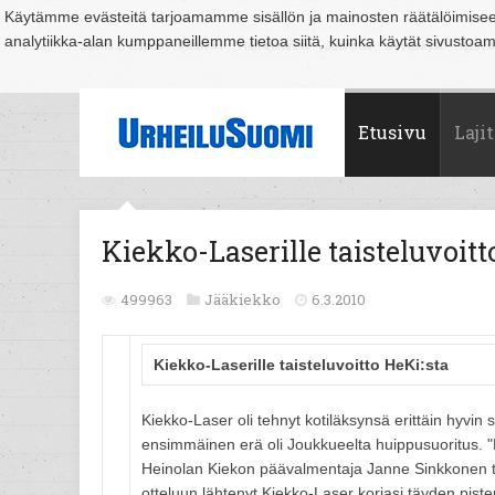
Käytämme evästeitä tarjoamamme sisällön ja mainosten räätälöimise
analytiikka-alan kumppaneillemme tietoa siitä, kuinka käytät sivusto
Suomi
Espoo
Helsinki
Hämeenlinna
Joensuu
Jyväskylä
Kouvo
Etusivu
Lajit
Kiekko-Laserille taisteluvoitt
499963
Jääkiekko
6.3.2010
Kiekko-Laserille taisteluvoitto HeKi:sta
Kiekko-Laser oli tehnyt kotiläksynsä erittäin hyvin
ensimmäinen erä oli Joukkueelta huippusuoritus. "E
Heinolan Kiekon päävalmentaja Janne Sinkkonen tok
otteluun lähtenyt Kiekko-Laser korjasi täyden pist