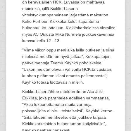
on keravalainen HCK. Luvassa on mahtavaa
meininkiä, sillä Kiekko-Laserin
yhteistyökumppaneineen järjestämä maksuton
Koko Perheen Kiekkokarkelot -tapahtuma
huipentuu ko. otteluun. Kiekkokarkeloissa vierailee
myös AC Oulusta Mika Nurmela joukkuekaverinsa
kanssa kello 12 - 13.
"Viime viikonloppu meni aika lailla putkeen ja siinä
mielessä meidän on hyvä jatkaa", Kotkapaitojen
päävalmentaja Teemu Käyhkö pohdiskelee.
"Uskon meidän olevan vahvoilla HCK:ta vastaan,
kunhan pidämme kiinni omasta pelitemposta",
Käyhkö toteaa luottavaisin mielin.
Kiekko-Laser lähtee otteluun ilman Aku Joki-
Erkkilää, joka parantelee edelleen vammaansa.
"Akua lukuunottamatta muita varmoja
poissaolijoita ei ole... toistaiseksi", Käyhkö kertoo.
"Siitä lähdemme liikeelle, että joukkue tarjoaa
Kiekkokarkeloiden huipentuman kotiyleisölle",
Käyhkö päättää napakasti.