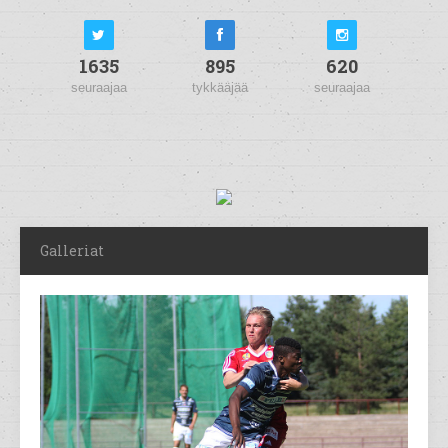
1635
895
620
seuraajaa
tykkääjää
seuraajaa
Galleriat