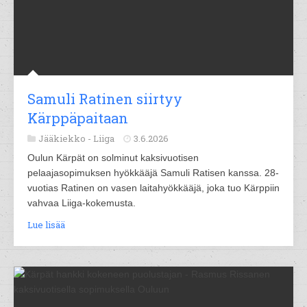
Samuli Ratinen siirtyy
Kärppäpaitaan
Jääkiekko -
Liiga
3.6.2026
Oulun Kärpät on solminut kaksivuotisen
pelaajasopimuksen hyökkääjä Samuli Ratisen kanssa. 28-
vuotias Ratinen on vasen laitahyökkääjä, joka tuo Kärppiin
vahvaa Liiga-kokemusta.
Lue lisää