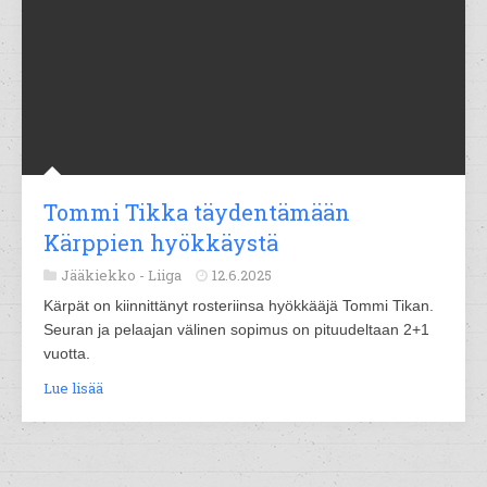
Tommi Tikka täydentämään
Kärppien hyökkäystä
Jääkiekko -
Liiga
12.6.2025
Kärpät on kiinnittänyt rosteriinsa hyökkääjä Tommi Tikan.
Seuran ja pelaajan välinen sopimus on pituudeltaan 2+1
vuotta.
Lue lisää