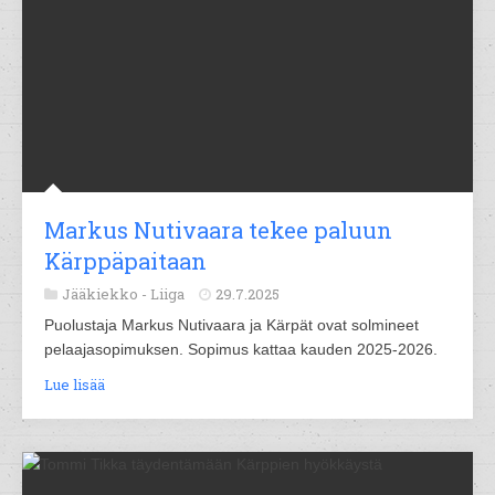
Markus Nutivaara tekee paluun
Kärppäpaitaan
Jääkiekko -
Liiga
29.7.2025
Puolustaja Markus Nutivaara ja Kärpät ovat solmineet
pelaajasopimuksen. Sopimus kattaa kauden 2025-2026.
Lue lisää