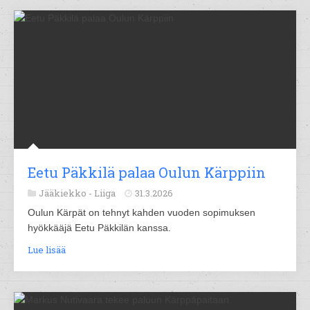
Eetu Päkkilä palaa Oulun Kärppiin
Jääkiekko -
Liiga
31.3.2026
Oulun Kärpät on tehnyt kahden vuoden sopimuksen
hyökkääjä Eetu Päkkilän kanssa.
Lue lisää