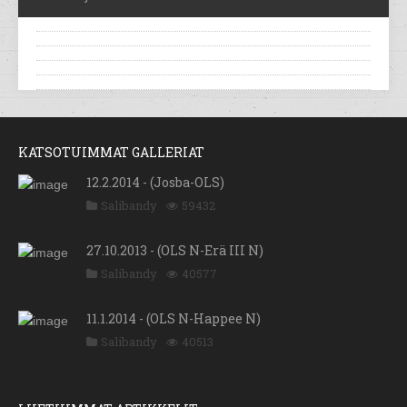
KATSOTUIMMAT GALLERIAT
12.2.2014 - (Josba-OLS)
Salibandy
59432
27.10.2013 - (OLS N-Erä III N)
Salibandy
40577
11.1.2014 - (OLS N-Happee N)
Salibandy
40513