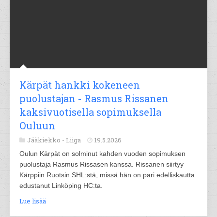
Kärpät hankki kokeneen
puolustajan - Rasmus Rissanen
kaksivuotisella sopimuksella
Ouluun
Jääkiekko -
Liiga
19.5.2026
Oulun Kärpät on solminut kahden vuoden sopimuksen
puolustaja Rasmus Rissasen kanssa. Rissanen siirtyy
Kärppiin Ruotsin SHL:stä, missä hän on pari edelliskautta
edustanut Linköping HC:ta.
Lue lisää