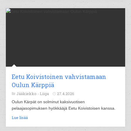
Eetu Koivistoinen vahvistamaan
Oulun Kärppiä
Jääkiekko -
Liiga
27.4.2026
Oulun Kärpät on solminut kaksivuotisen
pelaajasopimuksen hyökkääjä Eetu Koivistoisen kanssa.
Lue lisää