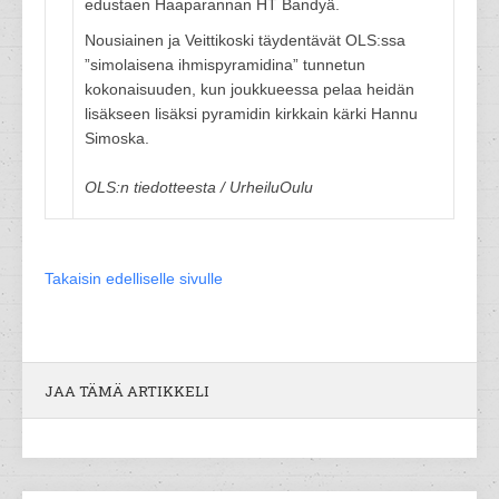
edustaen Haaparannan HT Bandyä.
Nousiainen ja Veittikoski täydentävät OLS:ssa
”simolaisena ihmispyramidina” tunnetun
kokonaisuuden, kun joukkueessa pelaa heidän
lisäkseen lisäksi pyramidin kirkkain kärki Hannu
Simoska.
OLS:n tiedotteesta / UrheiluOulu
Takaisin edelliselle sivulle
JAA TÄMÄ ARTIKKELI