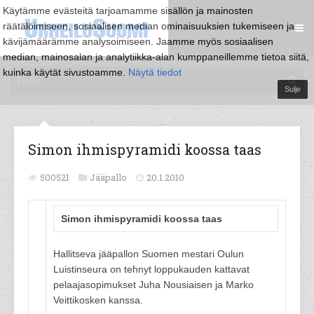
Käytämme evästeitä tarjoamamme sisällön ja mainosten
räätälöimiseen, sosiaalisen median ominaisuuksien tukemiseen ja
kävijämäärämme analysoimiseen. Jaamme myös sosiaalisen
median, mainosalan ja analytiikka-alan kumppaneillemme tietoa siitä,
kuinka käytät sivustoamme.
Näytä tiedot
Sulje
Simon ihmispyramidi koossa taas
500521
Jääpallo
20.1.2010
Simon ihmispyramidi koossa taas
Hallitseva jääpallon Suomen mestari Oulun
Luistinseura on tehnyt loppukauden kattavat
pelaajasopimukset Juha Nousiaisen ja Marko
Veittikosken kanssa.