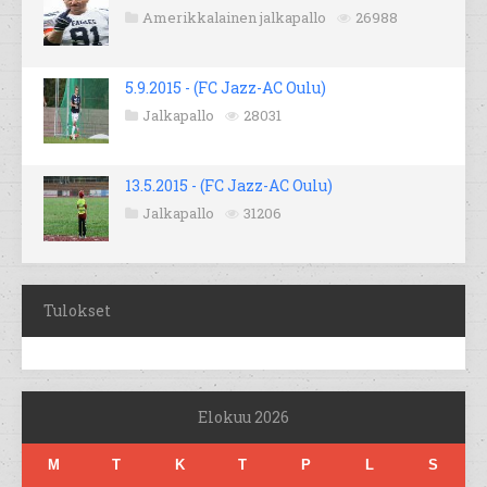
Amerikkalainen jalkapallo
26988
5.9.2015 - (FC Jazz-AC Oulu)
Jalkapallo
28031
13.5.2015 - (FC Jazz-AC Oulu)
Jalkapallo
31206
Tulokset
Elokuu 2026
M
T
K
T
P
L
S