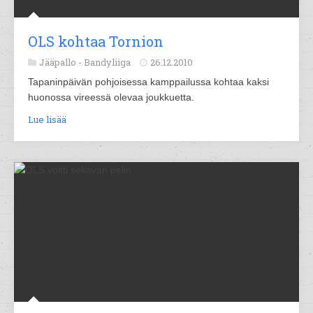
OLS kohtaa Tornion
Jääpallo -
Bandyliiga
26.12.2010
Tapaninpäivän pohjoisessa kamppailussa kohtaa kaksi
huonossa vireessä olevaa joukkuetta.
Lue lisää