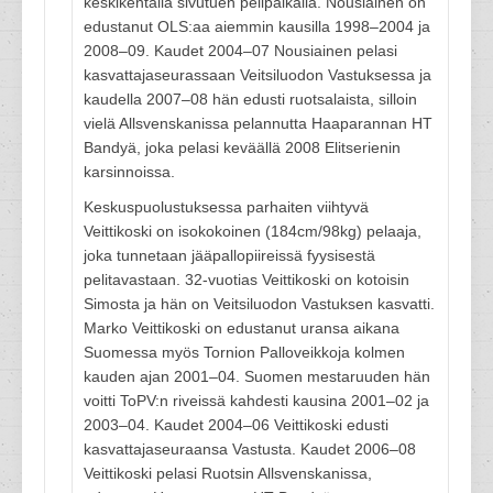
keskikentällä sivutuen pelipaikalla. Nousiainen on
edustanut OLS:aa aiemmin kausilla 1998–2004 ja
2008–09. Kaudet 2004–07 Nousiainen pelasi
kasvattajaseurassaan Veitsiluodon Vastuksessa ja
kaudella 2007–08 hän edusti ruotsalaista, silloin
vielä Allsvenskanissa pelannutta Haaparannan HT
Bandyä, joka pelasi keväällä 2008 Elitserienin
karsinnoissa.
Keskuspuolustuksessa parhaiten viihtyvä
Veittikoski on isokokoinen (184cm/98kg) pelaaja,
joka tunnetaan jääpallopiireissä fyysisestä
pelitavastaan. 32-vuotias Veittikoski on kotoisin
Simosta ja hän on Veitsiluodon Vastuksen kasvatti.
Marko Veittikoski on edustanut uransa aikana
Suomessa myös Tornion Palloveikkoja kolmen
kauden ajan 2001–04. Suomen mestaruuden hän
voitti ToPV:n riveissä kahdesti kausina 2001–02 ja
2003–04. Kaudet 2004–06 Veittikoski edusti
kasvattajaseuraansa Vastusta. Kaudet 2006–08
Veittikoski pelasi Ruotsin Allsvenskanissa,