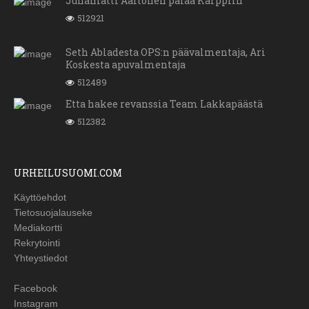
Juhamatti Aaltonen palaa Kärppiin
512921
Seth Abladesta OPS:n päävalmentaja, Ari
Koskesta apuvalmentaja
512489
Etta hakee revanssia Team Lakkapäästä
512382
URHEILUSUOMI.COM
Käyttöehdot
Tietosuojalauseke
Mediakortti
Rekrytointi
Yhteystiedot
Facebook
Instagram