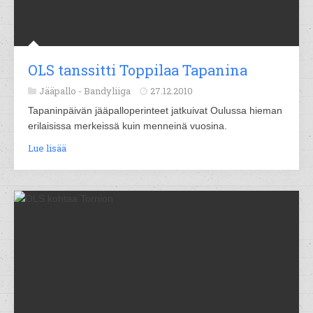
OLS tanssitti Toppilaa Tapanina
Jääpallo -
Bandyliiga
27.12.2010
Tapaninpäivän jääpalloperinteet jatkuivat Oulussa hieman
erilaisissa merkeissä kuin menneinä vuosina.
Lue lisää