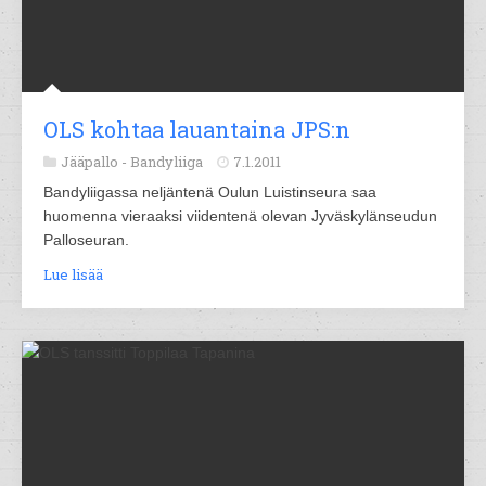
OLS kohtaa lauantaina JPS:n
Jääpallo -
Bandyliiga
7.1.2011
Bandyliigassa neljäntenä Oulun Luistinseura saa
huomenna vieraaksi viidentenä olevan Jyväskylänseudun
Palloseuran.
Lue lisää