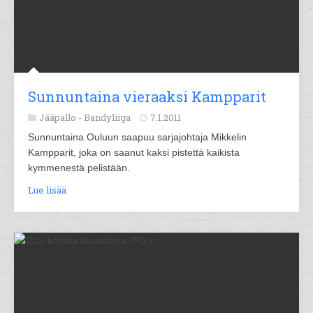
Sunnuntaina vieraaksi Kampparit
Jääpallo -
Bandyliiga
7.1.2011
Sunnuntaina Ouluun saapuu sarjajohtaja Mikkelin
Kampparit, joka on saanut kaksi pistettä kaikista
kymmenestä pelistään.
Lue lisää