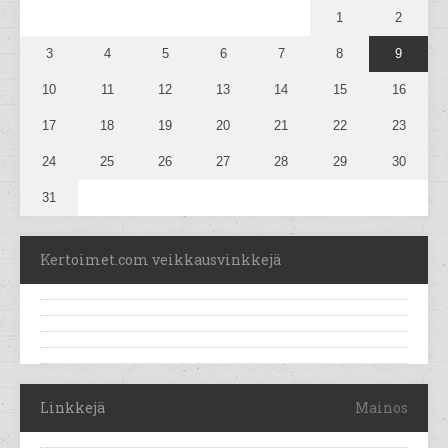
1
2
3
4
5
6
7
8
9
10
11
12
13
14
15
16
17
18
19
20
21
22
23
24
25
26
27
28
29
30
31
Kertoimet.com veikkausvinkkejä
Linkkejä
Mainos