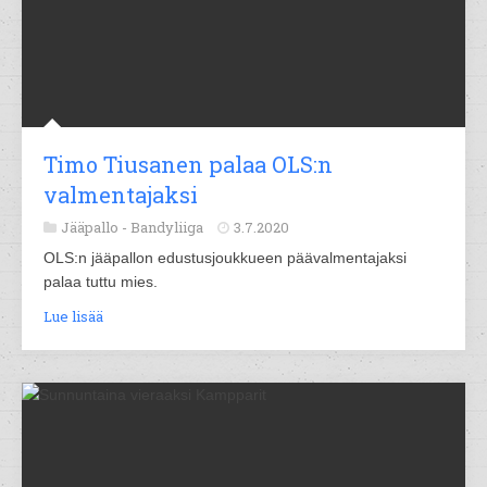
Timo Tiusanen palaa OLS:n
valmentajaksi
Jääpallo -
Bandyliiga
3.7.2020
OLS:n jääpallon edustusjoukkueen päävalmentajaksi
palaa tuttu mies.
Lue lisää