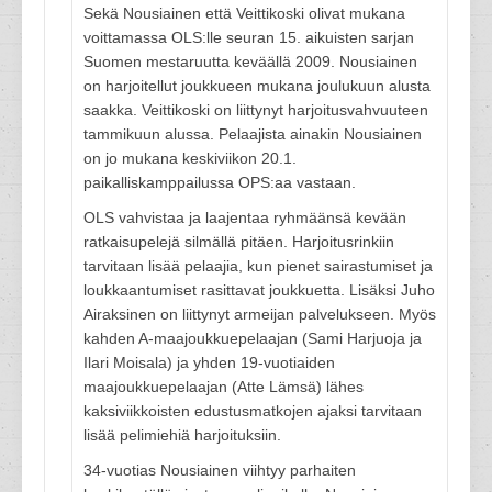
Sekä Nousiainen että Veittikoski olivat mukana
voittamassa OLS:lle seuran 15. aikuisten sarjan
Suomen mestaruutta keväällä 2009. Nousiainen
on harjoitellut joukkueen mukana joulukuun alusta
saakka. Veittikoski on liittynyt harjoitusvahvuuteen
tammikuun alussa. Pelaajista ainakin Nousiainen
on jo mukana keskiviikon 20.1.
paikalliskamppailussa OPS:aa vastaan.
OLS vahvistaa ja laajentaa ryhmäänsä kevään
ratkaisupelejä silmällä pitäen. Harjoitusrinkiin
tarvitaan lisää pelaajia, kun pienet sairastumiset ja
loukkaantumiset rasittavat joukkuetta. Lisäksi Juho
Airaksinen on liittynyt armeijan palvelukseen. Myös
kahden A-maajoukkuepelaajan (Sami Harjuoja ja
Ilari Moisala) ja yhden 19-vuotiaiden
maajoukkuepelaajan (Atte Lämsä) lähes
kaksiviikkoisten edustusmatkojen ajaksi tarvitaan
lisää pelimiehiä harjoituksiin.
34-vuotias Nousiainen viihtyy parhaiten