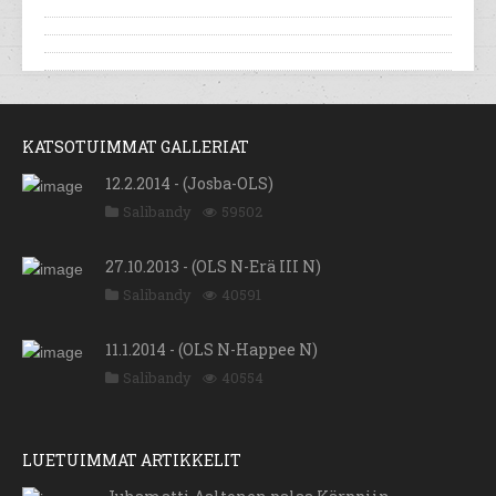
KATSOTUIMMAT GALLERIAT
12.2.2014 - (Josba-OLS)
Salibandy
59502
27.10.2013 - (OLS N-Erä III N)
Salibandy
40591
11.1.2014 - (OLS N-Happee N)
Salibandy
40554
LUETUIMMAT ARTIKKELIT