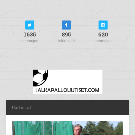
1635
895
620
seuraajaa
tykkääjää
seuraajaa
Galleriat