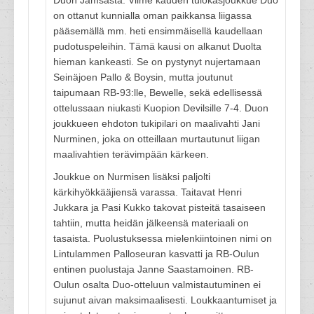
Duon Jämsästä. Viime kauden tulokasjoukkue Duo
on ottanut kunnialla oman paikkansa liigassa
pääsemällä mm. heti ensimmäisellä kaudellaan
pudotuspeleihin. Tämä kausi on alkanut Duolta
hieman kankeasti. Se on pystynyt nujertamaan
Seinäjoen Pallo & Boysin, mutta joutunut
taipumaan RB-93:lle, Bewelle, sekä edellisessä
ottelussaan niukasti Kuopion Devilsille 7-4. Duon
joukkueen ehdoton tukipilari on maalivahti Jani
Nurminen, joka on otteillaan murtautunut liigan
maalivahtien terävimpään kärkeen.
Joukkue on Nurmisen lisäksi paljolti
kärkihyökkääjiensä varassa. Taitavat Henri
Jukkara ja Pasi Kukko takovat pisteitä tasaiseen
tahtiin, mutta heidän jälkeensä materiaali on
tasaista. Puolustuksessa mielenkiintoinen nimi on
Lintulammen Palloseuran kasvatti ja RB-Oulun
entinen puolustaja Janne Saastamoinen. RB-
Oulun osalta Duo-otteluun valmistautuminen ei
sujunut aivan maksimaalisesti. Loukkaantumiset ja