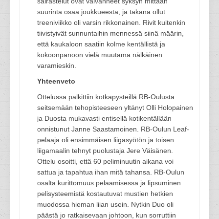
sairastelut ovat vaivanneet syksyn mittaan
suurinta osaa joukkueesta, ja takana ollut
treeniviikko oli varsin rikkonainen. Rivit kuitenkin
tiivistyivät sunnuntaihin mennessä siinä määrin,
että kaukaloon saatiin kolme kentällistä ja
kokoonpanoon vielä muutama nälkäinen
varamieskin.
Yhteenveto
Ottelussa palkittiin kotkapysteillä RB-Oulusta
seitsemään tehopisteeseen yltänyt Olli Holopainen
ja Duosta mukavasti entisellä kotikentällään
onnistunut Janne Saastamoinen. RB-Oulun Leaf-
pelaaja oli ensimmäisen liigasyötön ja toisen
liigamaalin tehnyt puolustaja Jere Väisänen.
Ottelu osoitti, että 60 peliminuutin aikana voi
sattua ja tapahtua ihan mitä tahansa. RB-Oulun
osalta kurittomuus pelaamisessa ja lipsuminen
pelisysteemistä kostautuvat mustien hetkien
muodossa hieman liian usein. Nytkin Duo oli
päästä jo ratkaisevaan johtoon, kun sorruttiin