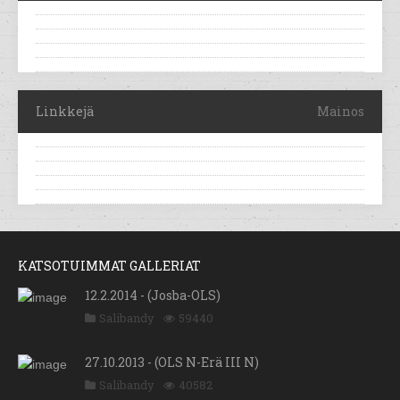
Linkkejä
Mainos
KATSOTUIMMAT GALLERIAT
12.2.2014 - (Josba-OLS)
Salibandy
59440
27.10.2013 - (OLS N-Erä III N)
Salibandy
40582