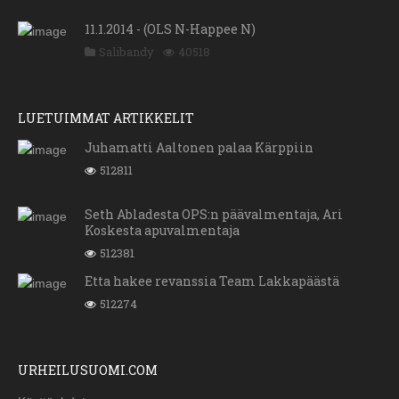
11.1.2014 - (OLS N-Happee N)
Salibandy
40518
LUETUIMMAT ARTIKKELIT
Juhamatti Aaltonen palaa Kärppiin
512811
Seth Abladesta OPS:n päävalmentaja, Ari
Koskesta apuvalmentaja
512381
Etta hakee revanssia Team Lakkapäästä
512274
URHEILUSUOMI.COM