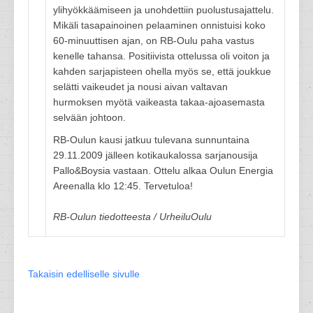
ylihyökkäämiseen ja unohdettiin puolustusajattelu.
Mikäli tasapainoinen pelaaminen onnistuisi koko
60-minuuttisen ajan, on RB-Oulu paha vastus
kenelle tahansa. Positiivista ottelussa oli voiton ja
kahden sarjapisteen ohella myös se, että joukkue
selätti vaikeudet ja nousi aivan valtavan
hurmoksen myötä vaikeasta takaa-ajoasemasta
selvään johtoon.
RB-Oulun kausi jatkuu tulevana sunnuntaina
29.11.2009 jälleen kotikaukalossa sarjanousija
Pallo&Boysia vastaan. Ottelu alkaa Oulun Energia
Areenalla klo 12:45. Tervetuloa!
RB-Oulun tiedotteesta / UrheiluOulu
Takaisin edelliselle sivulle