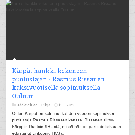
Kärpät hankki kokeneen
puolustajan - Rasmus Rissanen
kaksivuotisella sopimuksella
Ouluun
Jääkiekko -
Liiga
19.5.2026
Oulun Kärpät on solminut kahden vuoden sopimuksen
puolustaja Rasmus Rissasen kanssa. Rissanen siirtyy
Kärppiin Ruotsin SHL:stä, missä hän on pari edelliskautta
edustanut Linköping HC:ta.