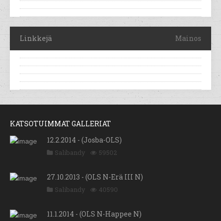
Linkkejä
Mainos
KATSOTUIMMAT GALLERIAT
12.2.2014 - (Josba-OLS)
Salibandy
59502
27.10.2013 - (OLS N-Erä III N)
Salibandy
40590
11.1.2014 - (OLS N-Happee N)