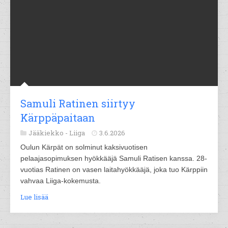
Samuli Ratinen siirtyy
Kärppäpaitaan
Jääkiekko -
Liiga
3.6.2026
Oulun Kärpät on solminut kaksivuotisen
pelaajasopimuksen hyökkääjä Samuli Ratisen kanssa. 28-
vuotias Ratinen on vasen laitahyökkääjä, joka tuo Kärppiin
vahvaa Liiga-kokemusta.
Lue lisää