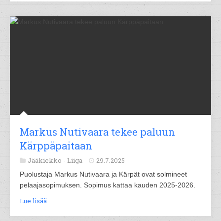
Markus Nutivaara tekee paluun
Kärppäpaitaan
Jääkiekko -
Liiga
29.7.2025
Puolustaja Markus Nutivaara ja Kärpät ovat solmineet
pelaajasopimuksen. Sopimus kattaa kauden 2025-2026.
Lue lisää