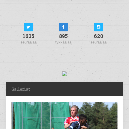
1635
895
620
seuraajaa
tykkääjää
seuraajaa
Galleriat