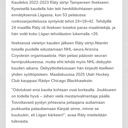
Kaudeksi 2022-2023 Räty siirtyi Tampereen Ilvekseen.
Kyseisellä kaudella hän teki henkilökohtaisen piste-
ennätyksensä Liigassa, kun 53 pelatussa
runkosarjaottelussa syntyivät tehot 24+18=42. Tehdyillä
24 maalilla Räty oli Ilveksen toiseksi paras maalintekijä, ja
hän voitti koko Liigan tehotilaston lukemalla +26.
Ilveksessä vietetyn kauden jälkeen Räty siirtyi Atlantin
toiselle puolelle edustamaan NHL-seura Arizona
Coyotesin organisaatiota. Hän pelasi pääosin seuran
farmijoukkueessa, mutta ehti tehdä myös NHL-debyytin
kauden aikana. Debyyttiottelussaan hän kirjautti itselleen
yhden syöttöpisteen. Maaliskuussa 2025 Utah Hockey
Club kauppasi Rädyn Chicago Blackhawksiin.
”Odotukset ensi kautta kohtaan ovat korkealla. Joukkueen
on todella hyvä – siihen vielä mestarivalmentaja päälle.
Toivottavasti pystyn johtavana pelaajana auttamaan
joukkuetta palauttamaan Kärpät sinne, minne se
kuuluukin, eli Liigan kärkeen!”, avaa Räty mietteitään
tulevasta.