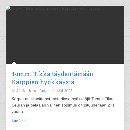
Tommi Tikka täydentämään
Kärppien hyökkäystä
Jääkiekko -
Liiga
12.6.2025
Kärpät on kiinnittänyt rosteriinsa hyökkääjä Tommi Tikan.
Seuran ja pelaajan välinen sopimus on pituudeltaan 2+1
vuotta.
Lue lisää