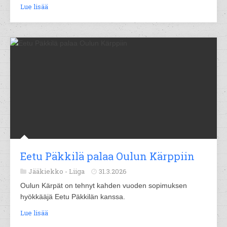
Lue lisää
Eetu Päkkilä palaa Oulun Kärppiin
Jääkiekko -
Liiga
31.3.2026
Oulun Kärpät on tehnyt kahden vuoden sopimuksen
hyökkääjä Eetu Päkkilän kanssa.
Lue lisää