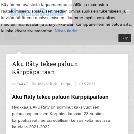
Käytämme evästeitä tarjoamamme sisällön ja mainosten
räätälöimiseen, sosiaalisen median ominaisuuksien tukemiseen ja
kävijämäärämme analysoimiseen. Jaamme myös sosiaalisen
median, mainosalan ja analytiikka-alan kumppaneillemme tietoa siitä,
kuinka käytät sivustoamme.
Näytä tiedot
Sulje
Aku Räty tekee paluun
Kärppäpaitaan
14447
Jääkiekko -
Liiga
20.5.2025
Aku Räty tekee paluun Kärppäpaitaan
Hyökkääjä Aku Räty on solminut kaksivuotisen
pelaajasopimuksen Kärppien kanssa. 23-vuotias
kärppäkasvatti pelasi edellisen kerran keltamustissa
kaudella 2021-2022.