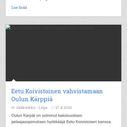
Lue lisää
Eetu Koivistoinen vahvistamaan
Oulun Kärppiä
Jääkiekko -
Liiga
27.4.2026
Oulun Kärpät on solminut kaksivuotisen
pelaajasopimuksen hyökkääjä Eetu Koivistoisen kanssa.