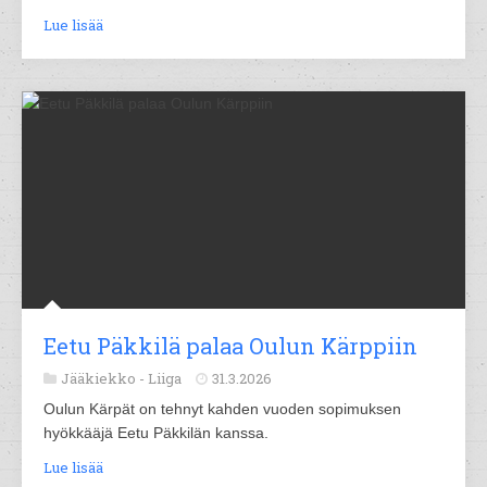
Lue lisää
Eetu Päkkilä palaa Oulun Kärppiin
Jääkiekko -
Liiga
31.3.2026
Oulun Kärpät on tehnyt kahden vuoden sopimuksen
hyökkääjä Eetu Päkkilän kanssa.
Lue lisää