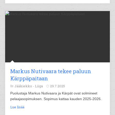
Markus Nutivaara tekee paluun
Kärppäpaitaan
Jääkiekko -
Liiga
29.7.2025
Puolustaja Markus Nutivaara ja Kärpät ovat solmineet
pelaajasopimuksen. Sopimus kattaa kauden 2025-2026.
Lue lisää