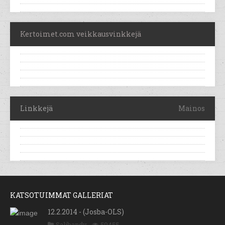
Kertoimet.com veikkausvinkkejä
Linkkejä
Mainos
KATSOTUIMMAT GALLERIAT
12.2.2014 - (Josba-OLS)
Salibandy
59455