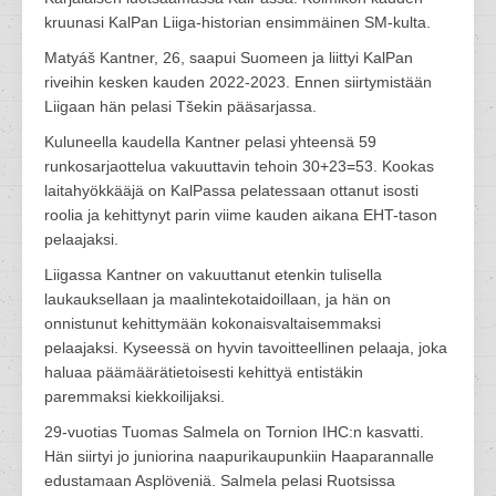
kruunasi KalPan Liiga-historian ensimmäinen SM-kulta.
Matyáš Kantner, 26, saapui Suomeen ja liittyi KalPan
riveihin kesken kauden 2022-2023. Ennen siirtymistään
Liigaan hän pelasi Tšekin pääsarjassa.
Kuluneella kaudella Kantner pelasi yhteensä 59
runkosarjaottelua vakuuttavin tehoin 30+23=53. Kookas
laitahyökkääjä on KalPassa pelatessaan ottanut isosti
roolia ja kehittynyt parin viime kauden aikana EHT-tason
pelaajaksi.
Liigassa Kantner on vakuuttanut etenkin tulisella
laukauksellaan ja maalintekotaidoillaan, ja hän on
onnistunut kehittymään kokonaisvaltaisemmaksi
pelaajaksi. Kyseessä on hyvin tavoitteellinen pelaaja, joka
haluaa päämäärätietoisesti kehittyä entistäkin
paremmaksi kiekkoilijaksi.
29-vuotias Tuomas Salmela on Tornion IHC:n kasvatti.
Hän siirtyi jo juniorina naapurikaupunkiin Haaparannalle
edustamaan Asplöveniä. Salmela pelasi Ruotsissa