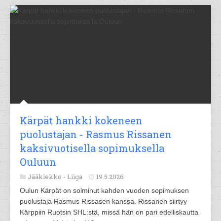
Kärpät hankki kokeneen
puolustajan - Rasmus Rissanen
kaksivuotisella sopimuksella
Ouluun
Jääkiekko -
Liiga
19.5.2026
Oulun Kärpät on solminut kahden vuoden sopimuksen
puolustaja Rasmus Rissasen kanssa. Rissanen siirtyy
Kärppiin Ruotsin SHL:stä, missä hän on pari edelliskautta