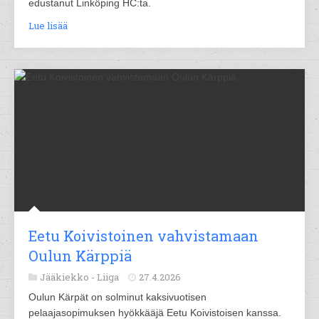
edustanut Linköping HC:ta.
Lue lisää
Eetu Koivistoinen vahvistamaan
Oulun Kärppiä
Jääkiekko -
Liiga
27.4.2026
Oulun Kärpät on solminut kaksivuotisen
pelaajasopimuksen hyökkääjä Eetu Koivistoisen kanssa.