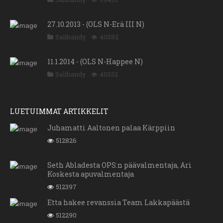
27.10.2013 - (OLS N-Erä III N)
Salibandy
40582
11.1.2014 - (OLS N-Happee N)
Salibandy
40532
LUETUIMMAT ARTIKKELIT
Juhamatti Aaltonen palaa Kärppiin
512826
Seth Abladesta OPS:n päävalmentaja, Ari
Koskesta apuvalmentaja
512397
Etta hakee revanssia Team Lakkapäästä
512290