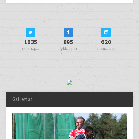
1635
895
620
seuraajaa
tykkääjää
seuraajaa
Galleriat