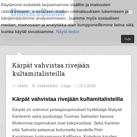
Käytämme evästeitä tarjoamamme sisällön ja mainosten
räätälöimiseen, sosiaalisen median ominaisuuksien tukemiseen ja
kävijämäärämme analysoimiseen. Jaamme myös sosiaalisen
median, mainosalan ja analytiikka-alan kumppaneillemme tietoa siitä,
kuinka käytät sivustoamme.
Näytä tiedot
Sulje
Kärpät vahvistaa rivejään
kultamitalisteilla
14461
Jääkiekko -
Liiga
15.5.2025
Kärpät vahvistaa rivejään kultamitalisteilla
Kärpät on solminut pelaajasopimukset hyökkääjä Matyáš
Kantnerin sekä puolustaja Tuomas Salmelan kanssa.
Molemmat sopimukset ovat kaksivuotisia. Sekä Kantner
että Salmela pelasivat kuluneella kaudella Petri
Karjalaisen luotsaamassa KalPassa. Kolmikon kauden