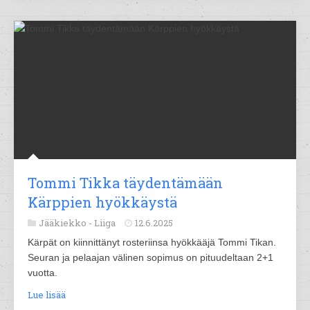
Tommi Tikka täydentämään
Kärppien hyökkäystä
Jääkiekko -
Liiga
12.6.2025
Kärpät on kiinnittänyt rosteriinsa hyökkääjä Tommi Tikan.
Seuran ja pelaajan välinen sopimus on pituudeltaan 2+1
vuotta.
Lue lisää