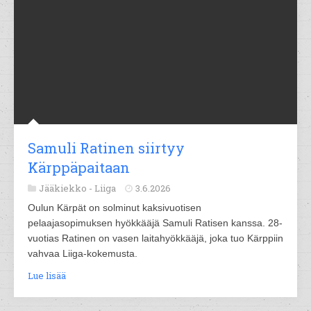
Samuli Ratinen siirtyy
Kärppäpaitaan
Jääkiekko -
Liiga
3.6.2026
Oulun Kärpät on solminut kaksivuotisen
pelaajasopimuksen hyökkääjä Samuli Ratisen kanssa. 28-
vuotias Ratinen on vasen laitahyökkääjä, joka tuo Kärppiin
vahvaa Liiga-kokemusta.
Lue lisää