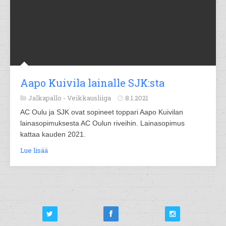
Aapo Kuivila lainalle SJK:sta
Jalkapallo -
Veikkausliiga
8.1.2021
AC Oulu ja SJK ovat sopineet toppari Aapo Kuivilan
lainasopimuksesta AC Oulun riveihin. Lainasopimus
kattaa kauden 2021.
Lue lisää