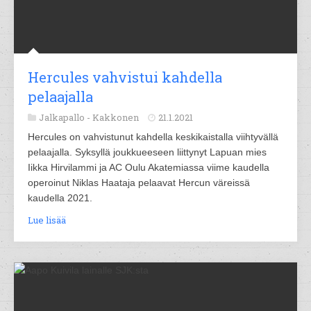
Hercules vahvistui kahdella
pelaajalla
Jalkapallo -
Kakkonen
21.1.2021
Hercules on vahvistunut kahdella keskikaistalla viihtyvällä
pelaajalla. Syksyllä joukkueeseen liittynyt Lapuan mies
Iikka Hirvilammi ja AC Oulu Akatemiassa viime kaudella
operoinut Niklas Haataja pelaavat Hercun väreissä
kaudella 2021.
Lue lisää