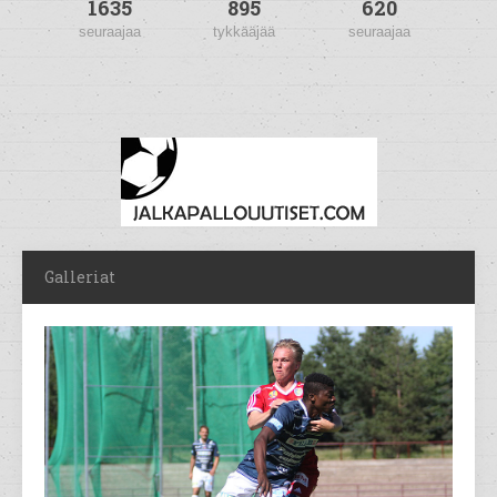
1635
895
620
seuraajaa
tykkääjää
seuraajaa
Galleriat