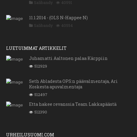
Salibandy
40591
11.1.2014 - (OLS N-Happee N)
Salibandy
40554
LUETUIMMAT ARTIKKELIT
Juhamatti Aaltonen palaa Kärppiin
512929
Seth Abladesta OPS:n päävalmentaja, Ari
Koskesta apuvalmentaja
512497
Etta hakee revanssia Team Lakkapäästä
512390
URHEILUSUOMI.COM