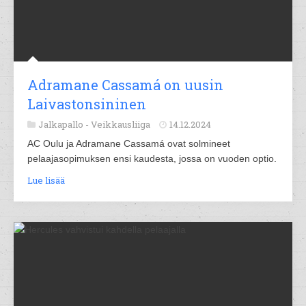
Adramane Cassamá on uusin
Laivastonsininen
Jalkapallo -
Veikkausliiga
14.12.2024
AC Oulu ja Adramane Cassamá ovat solmineet
pelaajasopimuksen ensi kaudesta, jossa on vuoden optio.
Lue lisää