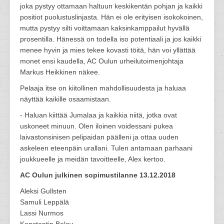
joka pystyy ottamaan haltuun keskikentän pohjan ja kaikki
positiot puolustuslinjasta. Hän ei ole erityisen isokokoinen,
mutta pystyy silti voittamaan kaksinkamppailut hyvällä
prosentilla. Hänessä on todella iso potentiaali ja jos kaikki
menee hyvin ja mies tekee kovasti töitä, hän voi yllättää
monet ensi kaudella, AC Oulun urheilutoimenjohtaja
Markus Heikkinen näkee.
Pelaaja itse on kiitollinen mahdollisuudesta ja haluaa
näyttää kaikille osaamistaan.
- Haluan kiittää Jumalaa ja kaikkia niitä, jotka ovat
uskoneet minuun. Olen iloinen voidessani pukea
laivastonsinisen pelipaidan päälleni ja ottaa uuden
askeleen eteenpäin urallani. Tulen antamaan parhaani
joukkueelle ja meidän tavoitteelle, Alex kertoo.
AC Oulun julkinen sopimustilanne 13.12.2018
Aleksi Gullsten
Samuli Leppälä
Lassi Nurmos