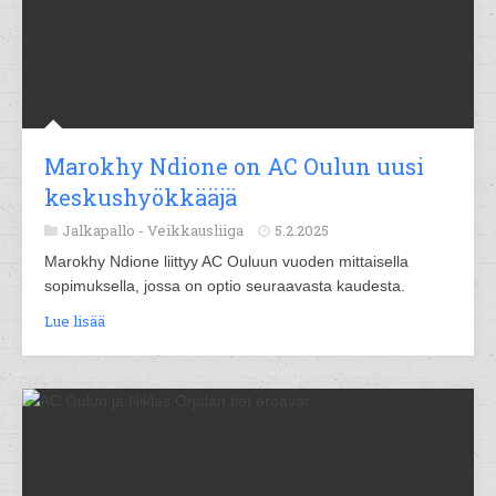
Marokhy Ndione on AC Oulun uusi
keskushyökkääjä
Jalkapallo -
Veikkausliiga
5.2.2025
Marokhy Ndione liittyy AC Ouluun vuoden mittaisella
sopimuksella, jossa on optio seuraavasta kaudesta.
Lue lisää