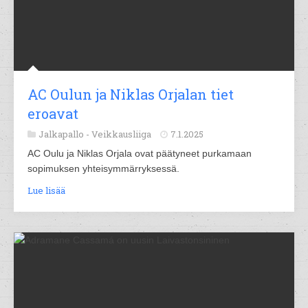
AC Oulun ja Niklas Orjalan tiet
eroavat
Jalkapallo -
Veikkausliiga
7.1.2025
AC Oulu ja Niklas Orjala ovat päätyneet purkamaan
sopimuksen yhteisymmärryksessä.
Lue lisää