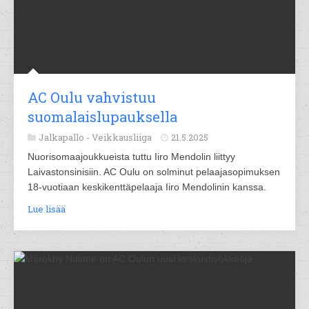
AC Oulu vahvistuu
suomalaislupauksella
Jalkapallo -
Veikkausliiga
21.5.2025
Nuorisomaajoukkueista tuttu Iiro Mendolin liittyy
Laivastonsinisiin. AC Oulu on solminut pelaajasopimuksen
18-vuotiaan keskikenttäpelaaja Iiro Mendolinin kanssa.
Lue lisää