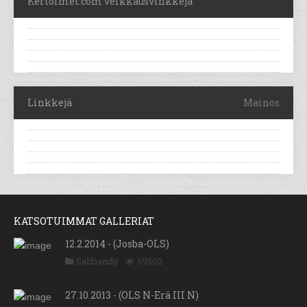
Kertoimet.com veikkausvinkkejä
Linkkejä
Mainos
KATSOTUIMMAT GALLERIAT
12.2.2014 - (Josba-OLS)
Salibandy
59502
27.10.2013 - (OLS N-Erä III N)