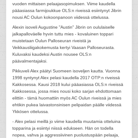
vuoden mittaisen pelaajasopimuksen. Viime kaudella
pääasiassa farmijoukkue OLS:n riveissä esiintynyt Jibrin
nousi AC Oulun kokoonpanoon viidessä ottelussa.
Alexin isoveli Augustine "Austin" Jibrin on oululaiselle
jalkapalloväelle hyvin tuttu mies - kovaluinen toppari
muistetaan Oulun Palloseuran riveistä ja
Veikkausliigakokemusta kertyi Vaasan Palloseurasta.
Kuluvaksi kaudeksi Austin nousee OLS:n
päävalmentajaksi.
Pikkuveli Alex päätyi Suomeen isoveljen kautta. Vuonna
1998 syntynyt Alex pelasi kaudella 2017 OTP:n riveissä
Kakkosessa. Kausi 2018 kului pääasiassa OLS:n riveissä
Kakkosessa, jossa mies nousi koko sarjan ehdottomaan
elittiin - tämä huomattiin myös AC Oulun riveissä ja mies
ehtikin pukea laivastonsinisen pelipaidan päälle viidessä
Ykkösen ottelussa.
- Alex pelasi meillä jo viime kaudella muutamia otteluina
topparina ja esiintyi niissä edukseen. Hän on todella
nopea, vahva ja aggressiivinen puolustuspään pelaaja,