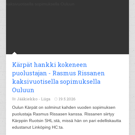
Kärpät hankki kokeneen
puolustajan - Rasmus Rissanen
kaksivuotisella sopimuksella
Ouluun
Jääkiekko -
Liiga
19.5.2026
Oulun Kärpät on solminut kahden vuoden sopimuksen
puolustaja Rasmus Rissasen kanssa. Rissanen siirtyy
Kärppiin Ruotsin SHL:stä, missä hän on pari edelliskautta
edustanut Linköping HC:ta.