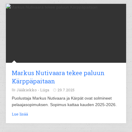
Markus Nutivaara tekee paluun
Kärppäpaitaan
Jääkiekko -
Liiga
29.7.2025
Puolustaja Markus Nutivaara ja Kärpät ovat solmineet
pelaajasopimuksen. Sopimus kattaa kauden 2025-2026.
Lue lisää