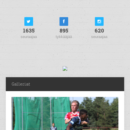
1635
895
620
seuraajaa
tykkääjää
seuraajaa
Galleriat