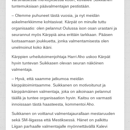
tuntemuksiaan päävalmentajan pestistään.
– Olemme puhuneet tästä vuosia, ja nyt meidän
askelmerkkimme kohtasivat. Kärpät on minulle tuttu
organisaatio: olen pelannut Oulussa ison osan urastani ja
seurannut myös Kärppiä aina erittäin tarkkaan. Pääsen
luotsaamaan joukkuetta, jonka valmentamisesta olen
unelmoinut koko ikäni.
Kärppien urheilutoimenjohtaja Harri Aho uskoo Kärpät
hyvin tuntevan Suikkasen olevan seuran näköinen
valmentaja.
– Hyvä, että saamme jatkumoa meidän
kärppätoimintaamme. Suikkanen on motivoitunut ja
kärppämäinen valmentaja, joka on aikoinaan pelannut
täällä ja tuntee organisaation hyvin. Kaitsu on varmasti
innoissaan tästä haasteesta, kommentoi Aho.
Suikkanen on voittanut valmentajaurallaan mestaruuden
sekä SM-liigassa että Mestiksessä. Hänet on palkittu
Liigan parhaalle valmentajalle myönnettävällä Kalevi