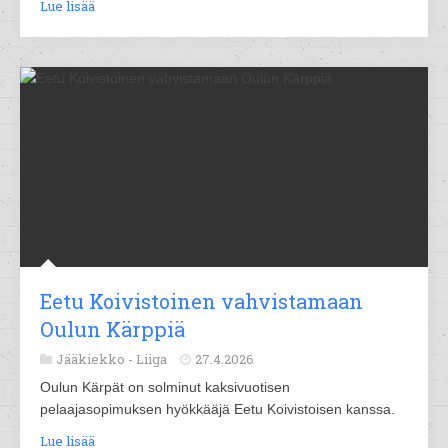
Lue lisää
Eetu Koivistoinen vahvistamaan
Oulun Kärppiä
Jääkiekko -
Liiga
27.4.2026
Oulun Kärpät on solminut kaksivuotisen
pelaajasopimuksen hyökkääjä Eetu Koivistoisen kanssa.
Lue lisää