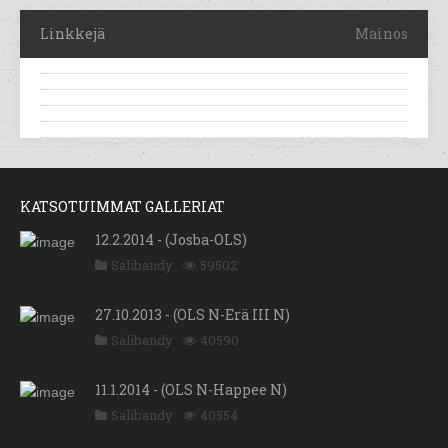
Linkkejä
Mainos
KATSOTUIMMAT GALLERIAT
12.2.2014 - (Josba-OLS)
Salibandy
59502
27.10.2013 - (OLS N-Erä III N)
Salibandy
40590
11.1.2014 - (OLS N-Happee N)
Salibandy
40554