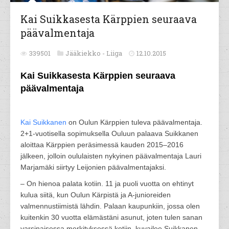
Kai Suikkasesta Kärppien seuraava
päävalmentaja
339501
Jääkiekko -
Liiga
12.10.2015
Kai Suikkasesta Kärppien seuraava
päävalmentaja
Kai Suikkanen
on Oulun Kärppien tuleva päävalmentaja.
2+1-vuotisella sopimuksella Ouluun palaava Suikkanen
aloittaa Kärppien peräsimessä kauden 2015–2016
jälkeen, jolloin oululaisten nykyinen päävalmentaja Lauri
Marjamäki siirtyy Leijonien päävalmentajaksi.
– On hienoa palata kotiin. 11 ja puoli vuotta on ehtinyt
kulua siitä, kun Oulun Kärpistä ja A-junioreiden
valmennustiimistä lähdin. Palaan kaupunkiin, jossa olen
kuitenkin 30 vuotta elämästäni asunut, joten tulen sanan
varsinaisessa merkityksessä kotiin, kuvailee Suikkanen