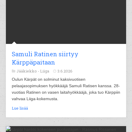
Samuli Ratinen siirtyy
Kärppäpaitaan
Jääkiekko -
Liiga
3.6.2026
Oulun Kärpät on solminut kaksivuotisen
pelaajasopimuksen hyökkääjä Samuli Ratisen kanssa. 28-
vuotias Ratinen on vasen laitahyökkääjä, joka tuo Kärppiin
vahvaa Liiga-kokemusta.
Lue lisää