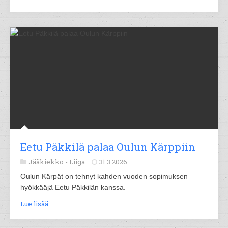
Eetu Päkkilä palaa Oulun Kärppiin
Jääkiekko -
Liiga
31.3.2026
Oulun Kärpät on tehnyt kahden vuoden sopimuksen
hyökkääjä Eetu Päkkilän kanssa.
Lue lisää