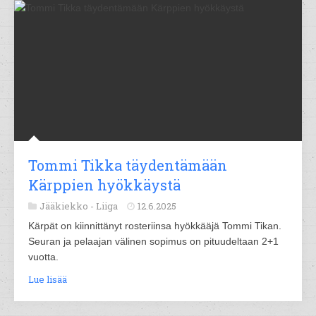
Tommi Tikka täydentämään
Kärppien hyökkäystä
Jääkiekko -
Liiga
12.6.2025
Kärpät on kiinnittänyt rosteriinsa hyökkääjä Tommi Tikan.
Seuran ja pelaajan välinen sopimus on pituudeltaan 2+1
vuotta.
Lue lisää