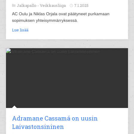
Jalkapallo -
Veikkausliiga
7.1.2025
AC Oulu ja Niklas Orjala ovat päätyneet purkamaan
sopimuksen yhteisymmärryksessä.
Lue lisää
Adramane Cassamá on uusin
Laivastonsininen