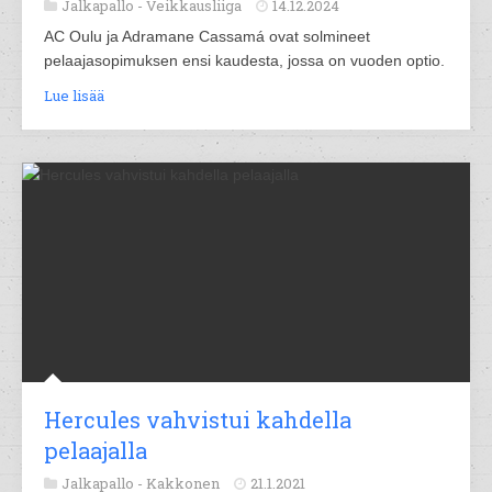
Jalkapallo -
Veikkausliiga
14.12.2024
AC Oulu ja Adramane Cassamá ovat solmineet
pelaajasopimuksen ensi kaudesta, jossa on vuoden optio.
Lue lisää
Hercules vahvistui kahdella
pelaajalla
Jalkapallo -
Kakkonen
21.1.2021