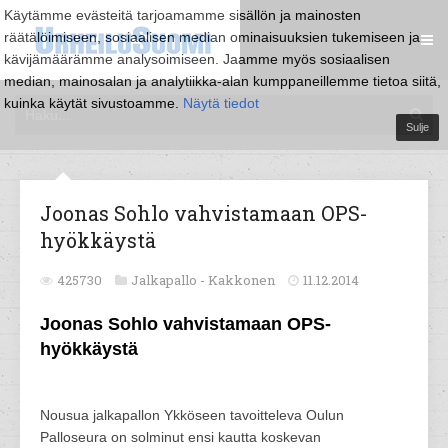
Käytämme evästeitä tarjoamamme sisällön ja mainosten
räätälöimiseen, sosiaalisen median ominaisuuksien tukemiseen ja
kävijämäärämme analysoimiseen. Jaamme myös sosiaalisen
median, mainosalan ja analytiikka-alan kumppaneillemme tietoa siitä,
kuinka käytät sivustoamme.
Näytä tiedot
Sulje
Joonas Sohlo vahvistamaan OPS-
hyökkäystä
425730
Jalkapallo -
Kakkonen
11.12.2014
Joonas Sohlo vahvistamaan OPS-
hyökkäystä
Nousua jalkapallon Ykköseen tavoitteleva Oulun
Palloseura on solminut ensi kautta koskevan