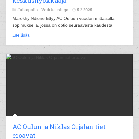
keskushyökkääjä
Jalkapallo -
Veikkausliiga
5.2.2025
Marokhy Ndione liittyy AC Ouluun vuoden mittaisella
sopimuksella, jossa on optio seuraavasta kaudesta.
Lue lisää
AC Oulun ja Niklas Orjalan tiet
eroavat