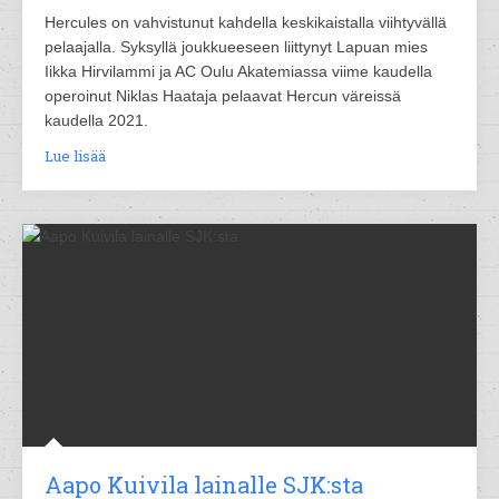
Hercules on vahvistunut kahdella keskikaistalla viihtyvällä
pelaajalla. Syksyllä joukkueeseen liittynyt Lapuan mies
Iikka Hirvilammi ja AC Oulu Akatemiassa viime kaudella
operoinut Niklas Haataja pelaavat Hercun väreissä
kaudella 2021.
Lue lisää
Aapo Kuivila lainalle SJK:sta