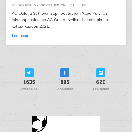
Jalkapallo -
Veikkausliiga
8.1.2021
AC Oulu ja SJK ovat sopineet toppari Aapo Kuivilan
lainasopimuksesta AC Oulun riveihin. Lainasopimus
kattaa kauden 2021.
Lue lisää
1635
895
620
seuraajaa
tykkääjää
seuraajaa