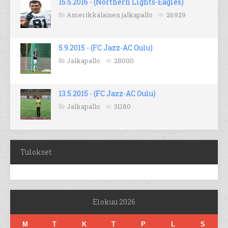
15.5.2016 - (Northern Lights-Eagles)
Amerikkalainen jalkapallo
26929
5.9.2015 - (FC Jazz-AC Oulu)
Jalkapallo
28000
13.5.2015 - (FC Jazz-AC Oulu)
Jalkapallo
31180
Tulokset
Elokuu 2026
M
T
K
T
P
L
S