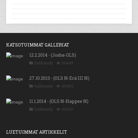
KATSOTUIMMAT GALLERIAT
12.2.2014 - (Josba-OLS)
Salibandy
59445
27.10.2013 - (OLS N-Erä III N)
Salibandy
40582
11.1.2014 - (OLS N-Happee N)
Salibandy
40523
LUETUIMMAT ARTIKKELIT