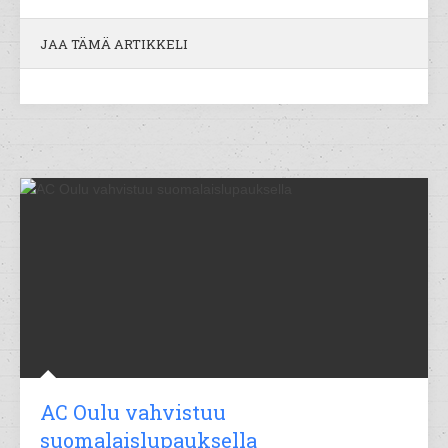
JAA TÄMÄ ARTIKKELI
AC Oulu vahvistuu
suomalaislupauksella