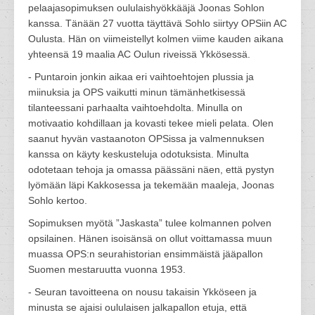
pelaajasopimuksen oululaishyökkääjä Joonas Sohlon
kanssa. Tänään 27 vuotta täyttävä Sohlo siirtyy OPSiin AC
Oulusta. Hän on viimeistellyt kolmen viime kauden aikana
yhteensä 19 maalia AC Oulun riveissä Ykkösessä.
- Puntaroin jonkin aikaa eri vaihtoehtojen plussia ja
miinuksia ja OPS vaikutti minun tämänhetkisessä
tilanteessani parhaalta vaihtoehdolta. Minulla on
motivaatio kohdillaan ja kovasti tekee mieli pelata. Olen
saanut hyvän vastaanoton OPSissa ja valmennuksen
kanssa on käyty keskusteluja odotuksista. Minulta
odotetaan tehoja ja omassa päässäni näen, että pystyn
lyömään läpi Kakkosessa ja tekemään maaleja, Joonas
Sohlo kertoo.
Sopimuksen myötä ”Jaskasta” tulee kolmannen polven
opsilainen. Hänen isoisänsä on ollut voittamassa muun
muassa OPS:n seurahistorian ensimmäistä jääpallon
Suomen mestaruutta vuonna 1953.
- Seuran tavoitteena on nousu takaisin Ykköseen ja
minusta se ajaisi oululaisen jalkapallon etuja, että