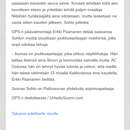
saataisiin toinenkin seura sinne. Kovasti tehdään töitä sen
tavoitteen eteen ja yritetään tehdä paljon maaleja.
Niitähän hyökkääjältä aina odotetaan, mutta lasketaan ne
vasta sitten kauden jälkeen, Sohlo juttelee.
OPS:n päävalmentaja Erkki Paananen tietää saavansa
Sohlon myötä sisukkaan joukkuepelaajan riveihinsä, jolta
sopii odottaa tehoja.
- Joonas on joukkuepelaaja, joka uhkuu näyttöhaluja. Hän
laittaa itsensä aina likoon ja kannustaa samalla muita. AC
Oulussa hän on tehnyt hyvää tulosta ja uskon, että meillä
hän tekee vähintään 15 maalia Kakkosessa ensi kaudella,
Erkki Paananen heittää.
Joonas Sohlo on Palloseuran yhdeksäs sopimuspelaaja.
OPS:n tiedotteesta / UrheiluSuomi.com
Takaisin edelliselle sivulle