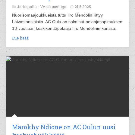
Jalkapallo -
Veikkausliiga
21.5.2025
Nuorisomaajoukkueista tuttu Iiro Mendolin liittyy
Laivastonsinisiin. AC Oulu on solminut pelaajasopimuksen
18-vuotiaan keskikenttäpelaaja Iiro Mendolinin kanssa.
Lue lisää
Marokhy Ndione on AC Oulun uusi