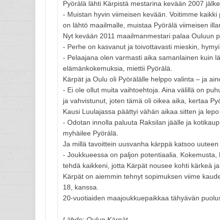
Pyörälä lähti Kärpistä mestarina kevään 2007 jälk
- Muistan hyvin viimeisen kevään. Voitimme kaikki pla
on lähtö maailmalle, muistaa Pyörälä viimeisen ill
Nyt kevään 2011 maailmanmestari palaa Ouluun 
- Perhe on kasvanut ja toivottavasti mieskin, hymyi
- Pelaajana olen varmasti aika samanlainen kuin lä
elämänkokemuksia, miettii Pyörälä.
Kärpät ja Oulu oli Pyörälälle helppo valinta – ja a
- Ei ole ollut muita vaihtoehtoja. Aina välillä on pu
ja vahvistunut, joten tämä oli oikea aika, kertaa Py
Kausi Luulajassa päättyi vähän aikaa sitten ja lep
- Odotan innolla paluuta Raksilan jäälle ja kotika
myhäilee Pyörälä.
Ja millä tavoittein uusvanha kärppä katsoo uutee
- Joukkueessa on paljon potentiaalia. Kokemusta, h
tehdä kaikkeni, jotta Kärpät nousee kohti kärkeä ja
Kärpät on aiemmin tehnyt sopimuksen viime kaude
18, kanssa.
20-vuotiaiden maajoukkuepaikkaa tähyävän puolus
Lähde: Oulun Kärpät