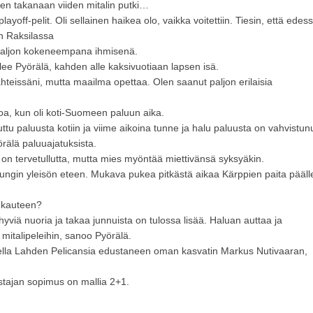
een takanaan viiden mitalin putki…
yoff-pelit. Oli sellainen haikea olo, vaikka voitettiin. Tiesin, että edes
an Raksilassa
paljon kokeneempana ihmisenä.
lee Pyörälä, kahden alle kaksivuotiaan lapsen isä.
hteissäni, mutta maailma opettaa. Olen saanut paljon erilaisia
inoa, kun oli koti-Suomeen paluun aika.
huttu paluusta kotiin ja viime aikoina tunne ja halu paluusta on vahvistun
örälä paluuajatuksista.
o on tervetullutta, mutta mies myöntää miettivänsä syksyäkin.
upungin yleisön eteen. Mukava pukea pitkästä aikaa Kärppien paita pääll
n kauteen?
yviä nuoria ja takaa junnuista on tulossa lisää. Haluan auttaa ja
 mitalipeleihin, sanoo Pyörälä.
lla Lahden Pelicansia edustaneen oman kasvatin Markus Nutivaaran,
tajan sopimus on mallia 2+1.