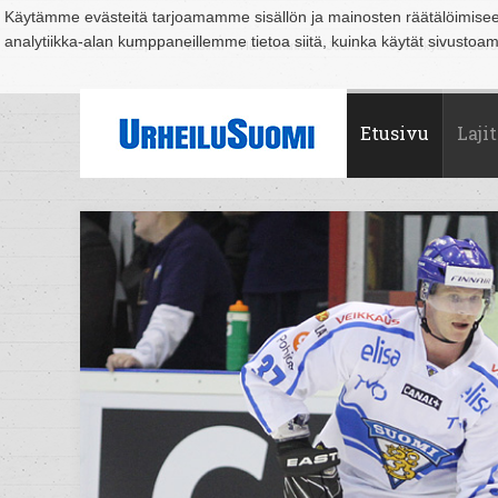
Käytämme evästeitä tarjoamamme sisällön ja mainosten räätälöimise
analytiikka-alan kumppaneillemme tietoa siitä, kuinka käytät sivusto
Suomi
Espoo
Helsinki
Hämeenlinna
Joensuu
Jyväskylä
Kouvo
Etusivu
Lajit