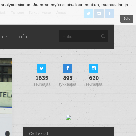
 analysoimiseen. Jaamme myös sosiaalisen median, mainosalan ja
äjoki
Tampere
Turku
Vaasa
Vantaa
Sulje
om
Info
1635
895
620
seuraajaa
tykkääjää
seuraajaa
Galleriat