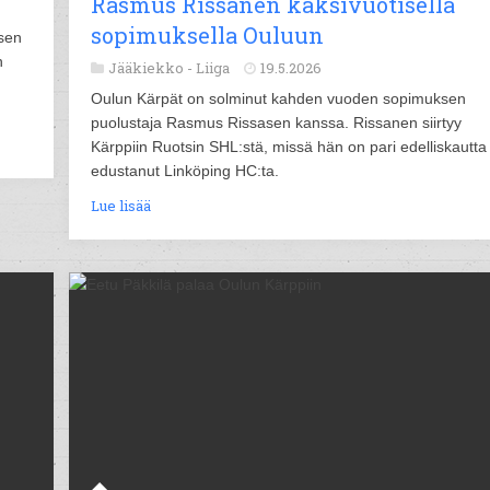
Rasmus Rissanen kaksivuotisella
sopimuksella Ouluun
sen
n
Jääkiekko -
Liiga
19.5.2026
Oulun Kärpät on solminut kahden vuoden sopimuksen
puolustaja Rasmus Rissasen kanssa. Rissanen siirtyy
Kärppiin Ruotsin SHL:stä, missä hän on pari edelliskautta
edustanut Linköping HC:ta.
Lue lisää