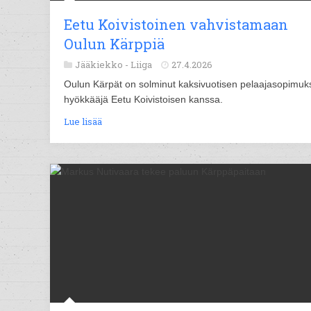
Eetu Koivistoinen vahvistamaan
Oulun Kärppiä
Jääkiekko -
Liiga
27.4.2026
Oulun Kärpät on solminut kaksivuotisen pelaajasopimuk
hyökkääjä Eetu Koivistoisen kanssa.
Lue lisää