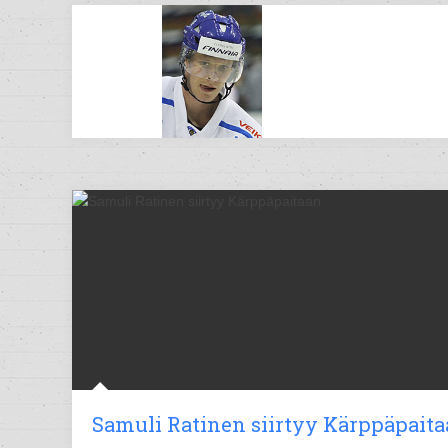
Samuli Ratinen siirtyy Kärppäpait