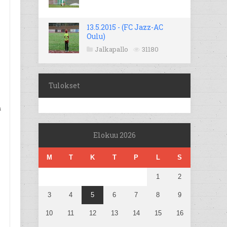
13.5.2015 - (FC Jazz-AC
Oulu)
Jalkapallo
31180
Tulokset
a
Elokuu 2026
M
T
K
T
P
L
S
1
2
3
4
5
6
7
8
9
10
11
12
13
14
15
16