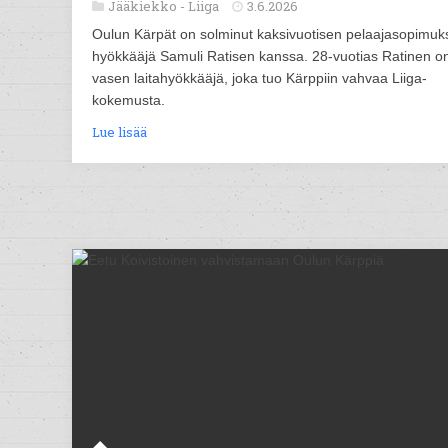
Jääkiekko -
Liiga
3.6.2026
Oulun Kärpät on solminut kaksivuotisen pelaajasopimuk
hyökkääjä Samuli Ratisen kanssa. 28-vuotias Ratinen o
vasen laitahyökkääjä, joka tuo Kärppiin vahvaa Liiga-
kokemusta.
Lue lisää