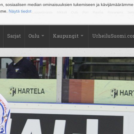
en, sosiaalisen median ominaisuuksien tukemiseen ja kävijämäärämme
amme.
Näytä tiedot
la
Kuopio
Lahti
Lappeenranta
Mikkeli
Oulu
Pori
Rauma
Rovaniemi
Sein
Sarjat
Oulu
Kaupungit
UrheiluSuomi.c