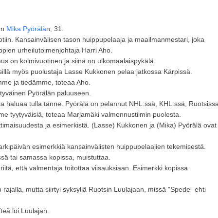
an
Mika Pyörälä
n, 31.
tiin. Kansainvälisen tason huippupelaaja ja maailmanmestari, joka
pien urheilutoimenjohtaja Harri Aho.
us on kolmivuotinen ja siinä on ulkomaalaispykälä.
sillä myös puolustaja Lasse Kukkonen pelaa jatkossa Kärpissä.
mme ja tiedämme, toteaa Aho.
ytyväinen Pyörälän paluuseen.
oka haluaa tulla tänne. Pyörälä on pelannut NHL:ssä, KHL:ssä, Ruotsiss
e tyytyväisiä, toteaa Marjamäki valmennustiimin puolesta.
maisuudesta ja esimerkistä. (Lasse) Kukkonen ja (Mika) Pyörälä ovat
arkipäivän esimerkkiä kansainvälisten huippupelaajien tekemisestä.
ssä tai samassa kopissa, muistuttaa.
riitä, että valmentaja toitottaa viisauksiaan. Esimerkki kopissa
rajalla, mutta siirtyi syksyllä Ruotsin Luulajaan, missä ”Spede” ehti
teå löi Luulajan.