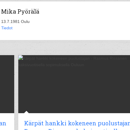
Mika Pyörälä
13.7.1981 Oulu
Tiedot
aan
Kärpät hankki kokeneen puolustajan