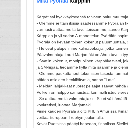
Mika Pyörälä
Kärppiin
Kärpät sai hyökkäykseensä toivotun paluumuuttaj
- Olemme erittäin iloisia saadessamme Pyörälän ko
varmasti auttaa meitä tavoitteissamme, sanoo Kärp
Kärppien ja yli sadan A-maaottelun Pyörälän sopim
Pyörälä on kevään toinen kokenut paluumuuttaja, 
- He ovat palapelimme kulmapelaajia, jotka tunne
Päävalmentaja Lauri Marjamäki on Ahon tavoin ty
- Saatiin kokenut, monipuolinen kärppäkasvatti, j
ja SM-liigaa, tiedämme kyllä mitä saamme ja olemm
- Olemme paukuttaneet tekemisen tasosta, ammatti
näiden asioiden henkilöitymiä, sanoo ”Late”.
- Meidän lahjakkaat nuoret pelaajat saavat nähdä 
Poikien on helppo samaistua, kun malli istuu viere
- Se auttaa meitä valmentajiakin. Se ei välttämättä 
konkretisoi, luottaa Marjamäki.
Viime kauden Pyörälä aloitti KHL:n Amurissa Kiinan 
voittaa European Trophyn joulun alla.
Kevät Ruotsissa päättyi hopeaan, finaalissa Skellef