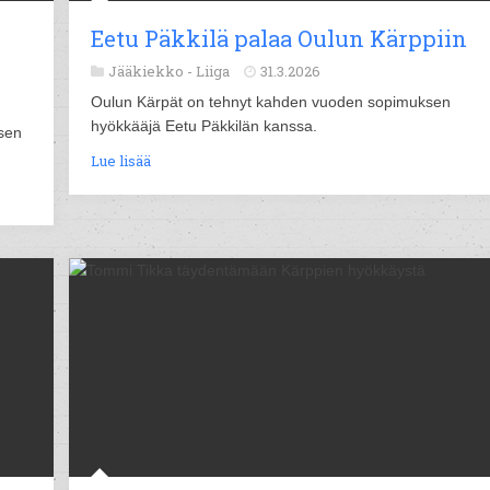
Eetu Päkkilä palaa Oulun Kärppiin
Jääkiekko -
Liiga
31.3.2026
Oulun Kärpät on tehnyt kahden vuoden sopimuksen
hyökkääjä Eetu Päkkilän kanssa.
sen
Lue lisää