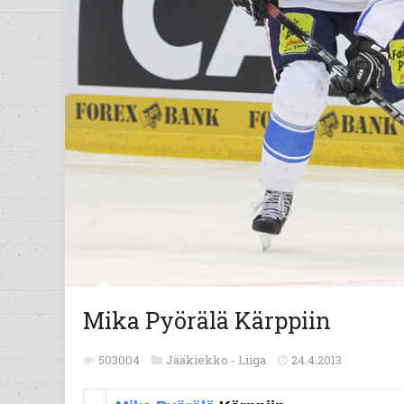
Mika Pyörälä Kärppiin
503004
Jääkiekko -
Liiga
24.4.2013