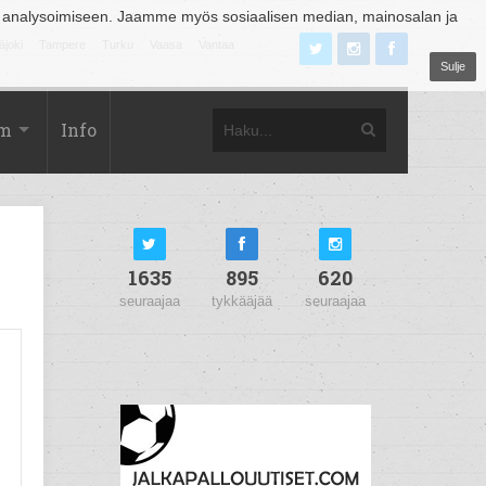
 analysoimiseen. Jaamme myös sosiaalisen median, mainosalan ja
äjoki
Tampere
Turku
Vaasa
Vantaa
Sulje
om
Info
1635
895
620
seuraajaa
tykkääjää
seuraajaa