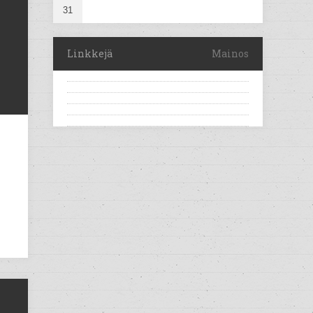
31
Linkkejä
Mainos