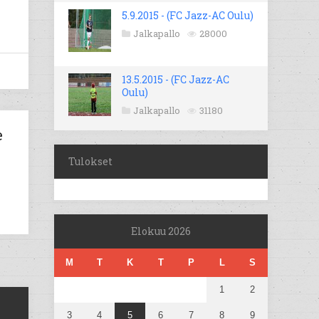
5.9.2015 - (FC Jazz-AC Oulu)
Jalkapallo
28000
13.5.2015 - (FC Jazz-AC
Oulu)
Jalkapallo
31180
e
Tulokset
Elokuu 2026
M
T
K
T
P
L
S
1
2
3
4
5
6
7
8
9