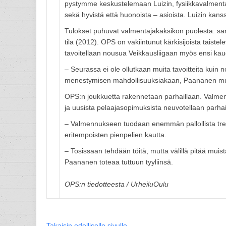
pystymme keskustelemaan Luizin, fysiikkavalmenta
sekä hyvistä että huonoista – asioista. Luizin ka
Tulokset puhuvat valmentajakaksikon puolesta: sarja
tila (2012). OPS on vakiintunut kärkisijoista tais
tavoitellaan nousua Veikkausliigaan myös ensi kau
– Seurassa ei ole ollutkaan muita tavoitteita kuin no
menestymisen mahdollisuuksiakaan, Paananen mui
OPS:n joukkuetta rakennetaan parhaillaan. Valmen
ja uusista pelaajasopimuksista neuvotellaan parhai
– Valmennukseen tuodaan enemmän pallollista treen
eritempoisten pienpelien kautta.
– Tosissaan tehdään töitä, mutta välillä pitää muis
Paananen toteaa tuttuun tyyliinsä.
OPS:n tiedotteesta / UrheiluOulu
Takaisin edelliselle sivulle