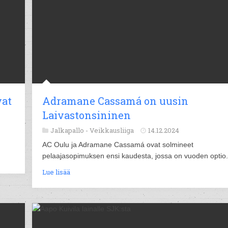
vat
Adramane Cassamá on uusin
Laivastonsininen
Jalkapallo -
Veikkausliiga
14.12.2024
AC Oulu ja Adramane Cassamá ovat solmineet
pelaajasopimuksen ensi kaudesta, jossa on vuoden optio.
Lue lisää