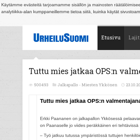
Käytämme evästeitä tarjoamamme sisällön ja mainosten räätälöimise
analytiikka-alan kumppaneillemme tietoa siitä, kuinka käytät sivusto
Suomi
Espoo
Helsinki
Hämeenlinna
Joensuu
Jyväskylä
Kouvo
Etusivu
Lajit
Tuttu mies jatkaa OPS:n valm
500493
Jalkapallo -
Miesten Ykkönen
23.10.2
Tuttu mies jatkaa OPS:n valmentajan
Erkki Paananen on jalkapallon Ykkösessä pelaavan 
on Paanaselle jo viides peräkkäinen eri tehtävissä
– Työ jatkuu tutussa ympäristössä tuttujen henkilöi