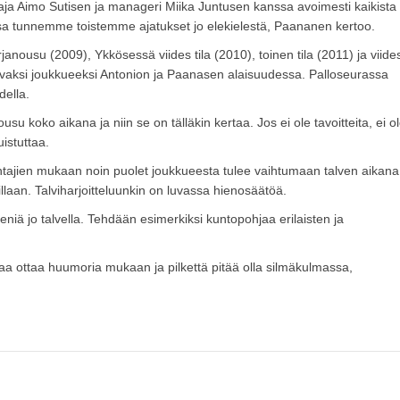
ja Aimo Sutisen ja manageri Miika Juntusen kanssa avoimesti kaikista
nssa tunnemme toistemme ajatukset jo elekielestä, Paananen kertoo.
nousu (2009), Ykkösessä viides tila (2010), toinen tila (2011) ja viide
televaksi joukkueeksi Antonion ja Paanasen alaisuudessa. Palloseurassa
della.
usu koko aikana ja niin se on tälläkin kertaa. Jos ei ole tavoitteita, ei o
stuttaa.
tajien mukaan noin puolet joukkueesta tulee vaihtumaan talven aikana
llaan. Talviharjoitteluunkin on luvassa hienosäätöä.
iä jo talvella. Tehdään esimerkiksi kuntopohjaa erilaisten ja
taa ottaa huumoria mukaan ja pilkettä pitää olla silmäkulmassa,