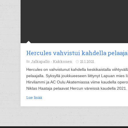
Hercules vahvistui kahdella pelaaja
Jalkapallo -
Kakkonen
21.1.2021
Hercules on vahvistunut kahdella keskikaistalla viihtyväll
pelaajalla. Syksyllä joukkueeseen liittynyt Lapuan mies I
Hirvilammi ja AC Oulu Akatemiassa viime kaudella opero
Niklas Haataja pelaavat Hercun väreissä kaudella 2021.
Lue lisää