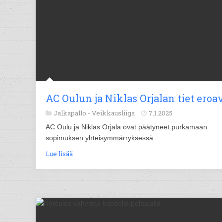
AC Oulun ja Niklas Orjalan tiet eroa
Jalkapallo -
Veikkausliiga
7.1.2025
AC Oulu ja Niklas Orjala ovat päätyneet purkamaan
sopimuksen yhteisymmärryksessä.
Lue lisää