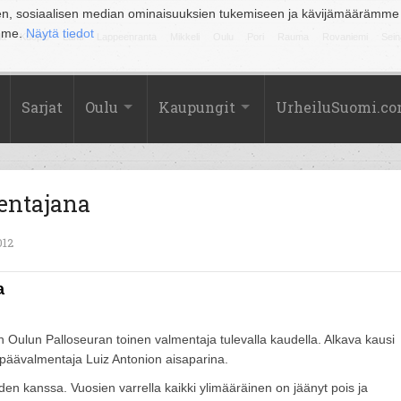
en, sosiaalisen median ominaisuuksien tukemiseen ja kävijämäärämme
amme.
Näytä tiedot
la
Kuopio
Lahti
Lappeenranta
Mikkeli
Oulu
Pori
Rauma
Rovaniemi
Sein
Sarjat
Oulu
Kaupungit
UrheiluSuomi.c
entajana
012
a
Oulun Palloseuran toinen valmentaja tulevalla kaudella. Alkava kausi
 päävalmentaja Luiz Antonion aisaparina.
den kanssa. Vuosien varrella kaikki ylimääräinen on jäänyt pois ja