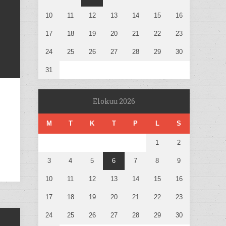
10
11
12
13
14
15
16
17
18
19
20
21
22
23
24
25
26
27
28
29
30
31
Elokuu 2026
M
T
K
T
P
L
S
1
2
3
4
5
6
7
8
9
10
11
12
13
14
15
16
17
18
19
20
21
22
23
24
25
26
27
28
29
30