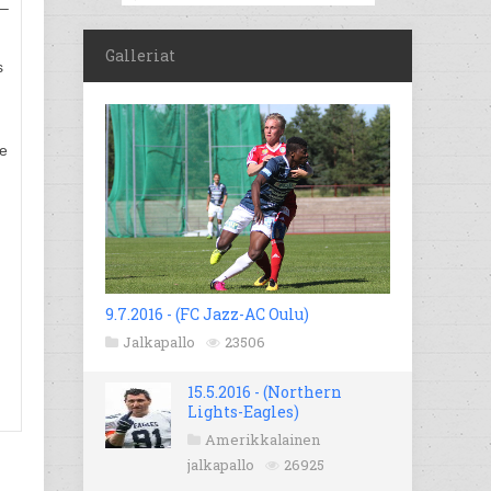
 –
Galleriat
s
le
9.7.2016 - (FC Jazz-AC Oulu)
Jalkapallo
23506
15.5.2016 - (Northern
Lights-Eagles)
Amerikkalainen
jalkapallo
26925