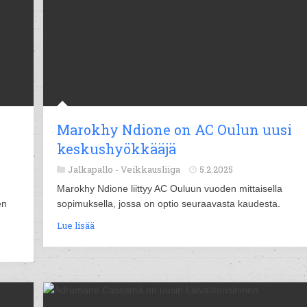
Marokhy Ndione on AC Oulun uusi
keskushyökkääjä
Jalkapallo -
Veikkausliiga
5.2.2025
Marokhy Ndione liittyy AC Ouluun vuoden mittaisella
en
sopimuksella, jossa on optio seuraavasta kaudesta.
Lue lisää