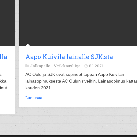
lla
Aapo Kuivila lainalle SJK:sta
Jalkapallo -
Veikkausliiga
8.1.2021
ä
AC Oulu ja SJK ovat sopineet toppari Aapo Kuivilan
ikka
lainasopimuksesta AC Oulun riveihin. Lainasopimus katta
inut
kauden 2021.
Lue lisää