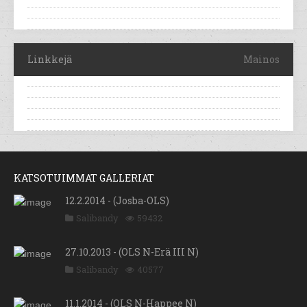
Linkkejä
Mainos
KATSOTUIMMAT GALLERIAT
12.2.2014 - (Josba-OLS)
Salibandy
59432
27.10.2013 - (OLS N-Erä III N)
Salibandy
40577
11.1.2014 - (OLS N-Happee N)