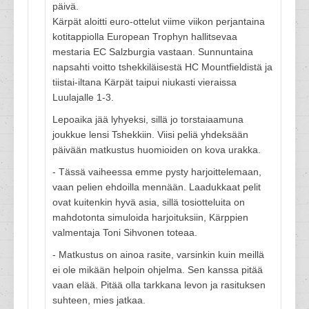
päivä.
Kärpät aloitti euro-ottelut viime viikon perjantaina
kotitappiolla European Trophyn hallitsevaa
mestaria EC Salzburgia vastaan. Sunnuntaina
napsahti voitto tshekkiläisestä HC Mountfieldistä ja
tiistai-iltana Kärpät taipui niukasti vieraissa
Luulajalle 1-3.
Lepoaika jää lyhyeksi, sillä jo torstaiaamuna
joukkue lensi Tshekkiin. Viisi peliä yhdeksään
päivään matkustus huomioiden on kova urakka.
- Tässä vaiheessa emme pysty harjoittelemaan,
vaan pelien ehdoilla mennään. Laadukkaat pelit
ovat kuitenkin hyvä asia, sillä tosiotteluita on
mahdotonta simuloida harjoituksiin, Kärppien
valmentaja Toni Sihvonen toteaa.
- Matkustus on ainoa rasite, varsinkin kuin meillä
ei ole mikään helpoin ohjelma. Sen kanssa pitää
vaan elää. Pitää olla tarkkana levon ja rasituksen
suhteen, mies jatkaa.