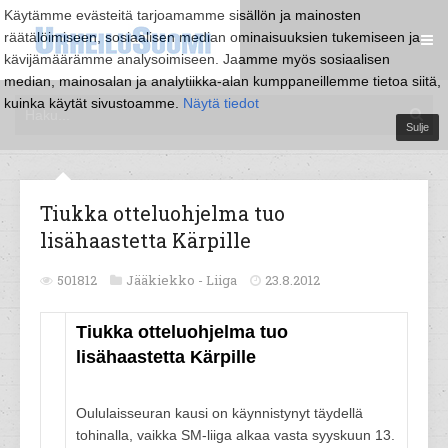
Käytämme evästeitä tarjoamamme sisällön ja mainosten
räätälöimiseen, sosiaalisen median ominaisuuksien tukemiseen ja
kävijämäärämme analysoimiseen. Jaamme myös sosiaalisen
median, mainosalan ja analytiikka-alan kumppaneillemme tietoa siitä,
kuinka käytät sivustoamme.
Näytä tiedot
Sulje
Tiukka otteluohjelma tuo
lisähaastetta Kärpille
501812
Jääkiekko -
Liiga
23.8.2012
Tiukka otteluohjelma tuo
lisähaastetta Kärpille
Oululaisseuran kausi on käynnistynyt täydellä
tohinalla, vaikka SM-liiga alkaa vasta syyskuun 13.