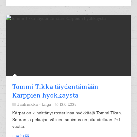
Tommi Tikka täydentämään
Kärppien hyökkäystä
Jääkiekko -
Liiga
12.6.2025
Kärpät on kiinnittänyt rosteriinsa hyökkääjä Tommi Tikan.
Seuran ja pelaajan välinen sopimus on pituudeltaan 2+1
vuotta.
Lue lisää