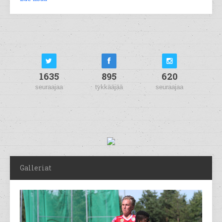
1635
895
620
seuraajaa
tykkääjää
seuraajaa
Galleriat