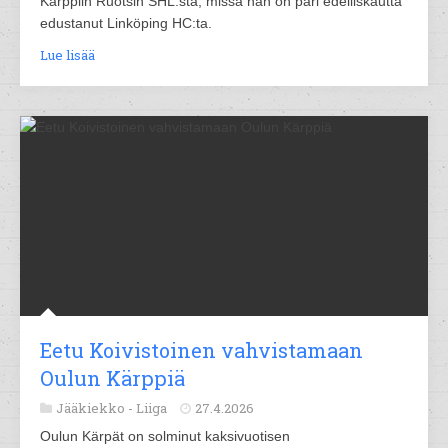
Kärppiin Ruotsin SHL:stä, missä hän on pari edelliskautta
edustanut Linköping HC:ta.
Lue lisää
Eetu Koivistoinen vahvistamaan
Oulun Kärppiä
Jääkiekko -
Liiga
27.4.2026
Oulun Kärpät on solminut kaksivuotisen