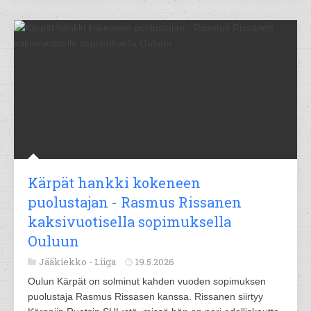
Kärpät hankki kokeneen
puolustajan - Rasmus Rissanen
kaksivuotisella sopimuksella
Ouluun
Jääkiekko -
Liiga
19.5.2026
Oulun Kärpät on solminut kahden vuoden sopimuksen
puolustaja Rasmus Rissasen kanssa. Rissanen siirtyy