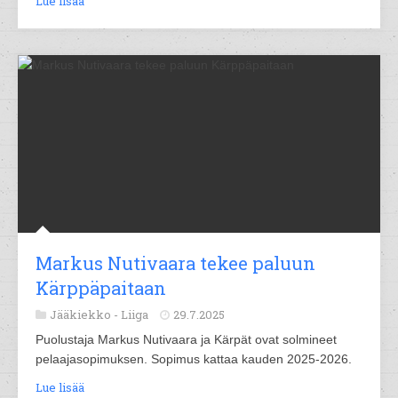
Lue lisää
Markus Nutivaara tekee paluun
Kärppäpaitaan
Jääkiekko -
Liiga
29.7.2025
Puolustaja Markus Nutivaara ja Kärpät ovat solmineet
pelaajasopimuksen. Sopimus kattaa kauden 2025-2026.
Lue lisää