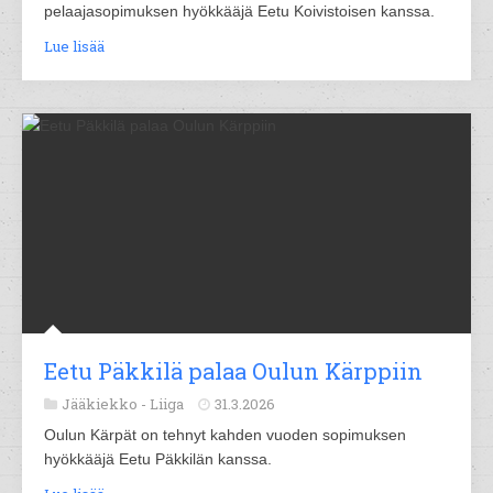
pelaajasopimuksen hyökkääjä Eetu Koivistoisen kanssa.
Lue lisää
Eetu Päkkilä palaa Oulun Kärppiin
Jääkiekko -
Liiga
31.3.2026
Oulun Kärpät on tehnyt kahden vuoden sopimuksen
hyökkääjä Eetu Päkkilän kanssa.