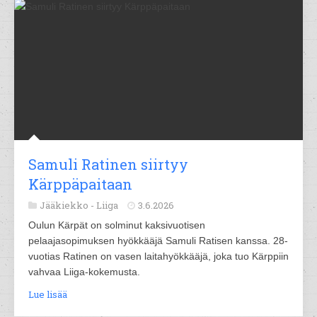
Samuli Ratinen siirtyy
Kärppäpaitaan
Jääkiekko -
Liiga
3.6.2026
Oulun Kärpät on solminut kaksivuotisen
pelaajasopimuksen hyökkääjä Samuli Ratisen kanssa. 28-
vuotias Ratinen on vasen laitahyökkääjä, joka tuo Kärppiin
vahvaa Liiga-kokemusta.
Lue lisää