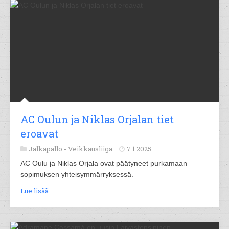
AC Oulun ja Niklas Orjalan tiet
eroavat
Jalkapallo -
Veikkausliiga
7.1.2025
AC Oulu ja Niklas Orjala ovat päätyneet purkamaan
sopimuksen yhteisymmärryksessä.
Lue lisää