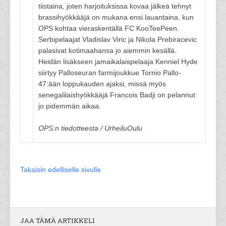
tiistaina, joten harjoituksissa kovaa jälkeä tehnyt
brassihyökkääjä on mukana ensi lauantaina, kun
OPS kohtaa vieraskentällä FC KooTeePeen.
Serbipelaajat Vladislav Viric ja Nikola Prebiracevic
palasivat kotimaahansa jo aiemmin kesällä.
Heidän lisäkseen jamaikalaispelaaja Kenniel Hyde
siirtyy Palloseuran farmijoukkue Tornio Pallo-
47:ään loppukauden ajaksi, missä myös
senegalilaishyökkääjä Francois Badji on pelannut
jo pidemmän aikaa.
OPS:n tiedotteesta / UrheiluOulu
Takaisin edelliselle sivulle
JAA TÄMÄ ARTIKKELI