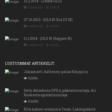
12.2.2014 - (Josba-OLS)
Salibandy
59445
27.10.2013 - (OLS N-Erä III N)
Salibandy
40582
11.1.2014 - (OLS N-Happee N)
Salibandy
40523
LUETUIMMAT ARTIKKELIT
Juhamatti Aaltonen palaa Kärppiin
512816
Seth Abladesta OPS:n päävalmentaja, Ari
Koskesta apuvalmentaja
512386
Etta hakee revanssia Team Lakkapäästä