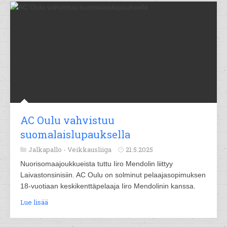
AC Oulu vahvistuu
suomalaislupauksella
Jalkapallo -
Veikkausliiga
21.5.2025
Nuorisomaajoukkueista tuttu Iiro Mendolin liittyy
Laivastonsinisiin. AC Oulu on solminut pelaajasopimuksen
18-vuotiaan keskikenttäpelaaja Iiro Mendolinin kanssa.
Lue lisää