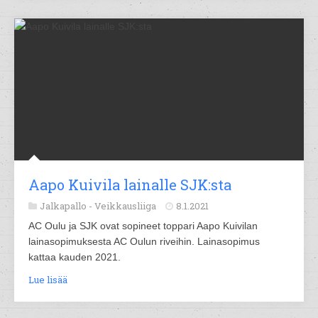
Aapo Kuivila lainalle SJK:sta
Jalkapallo -
Veikkausliiga
8.1.2021
AC Oulu ja SJK ovat sopineet toppari Aapo Kuivilan
lainasopimuksesta AC Oulun riveihin. Lainasopimus
kattaa kauden 2021.
Lue lisää