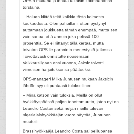
OPS:n mukana ja lentää takaisin kotimaahansa
torstaina.
– Haluan kiittää teitä kaikkia tästä kolmesta
kuukaudesta. Olen pahoillani, etten pystynyt
auttamaan joukkuetta tämän enempää, mutta sen
voin sanoa, että annoin joka pelissä 100
prosenttia. Se ei riittänyt tällä kertaa, mutta
toivotan OPS:lle parhainta menestystä jatkossa.
Toivottavasti onnistutte nousemaan
Veikkausliigaan ensi vuonna, Jaksic toivotti
viimeisen harjoituksensa päätteeksi.
OPS-manageri Miika Juntusen mukaan Jaksicin
lähdön syy oli puhtaasti tuloksellinen.
– Minä katson vain tuloksia. Meillä on ollut
hyökkäyspäässä paljon tehottomuutta, joten nyt on
Leandro Costan sekä neljän meille tulevan
nigerialaishyökkääjän vuoro näyttää, Juntunen
muotoili.
Brassihyökkääjä Leandro Costa sai pelilupansa