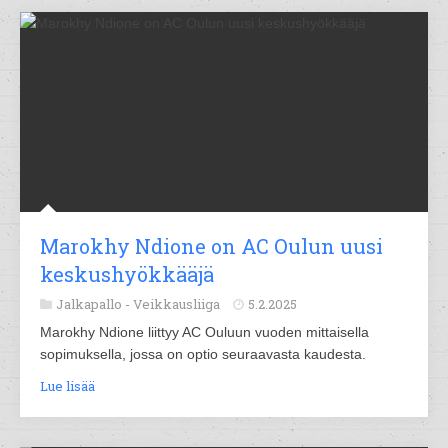
Marokhy Ndione on AC Oulun uusi
keskushyökkääjä
Jalkapallo -
Veikkausliiga
5.2.2025
Marokhy Ndione liittyy AC Ouluun vuoden mittaisella
sopimuksella, jossa on optio seuraavasta kaudesta.
Lue lisää