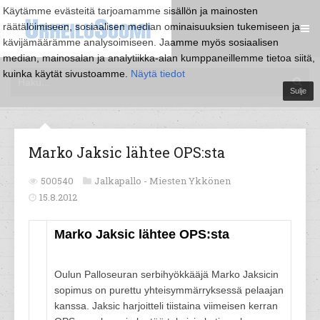
Käytämme evästeitä tarjoamamme sisällön ja mainosten
räätälöimiseen, sosiaalisen median ominaisuuksien tukemiseen ja
kävijämäärämme analysoimiseen. Jaamme myös sosiaalisen
median, mainosalan ja analytiikka-alan kumppaneillemme tietoa siitä,
kuinka käytät sivustoamme.
Näytä tiedot
Sulje
Marko Jaksic lähtee OPS:sta
500540
Jalkapallo -
Miesten Ykkönen
15.8.2012
Marko Jaksic lähtee OPS:sta
Oulun Palloseuran serbihyökkääjä Marko Jaksicin
sopimus on purettu yhteisymmärryksessä pelaajan
kanssa. Jaksic harjoitteli tiistaina viimeisen kerran