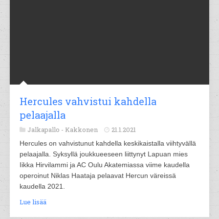
Hercules vahvistui kahdella
pelaajalla
Jalkapallo -
Kakkonen
21.1.2021
Hercules on vahvistunut kahdella keskikaistalla viihtyvällä
pelaajalla. Syksyllä joukkueeseen liittynyt Lapuan mies
Iikka Hirvilammi ja AC Oulu Akatemiassa viime kaudella
operoinut Niklas Haataja pelaavat Hercun väreissä
kaudella 2021.
Lue lisää