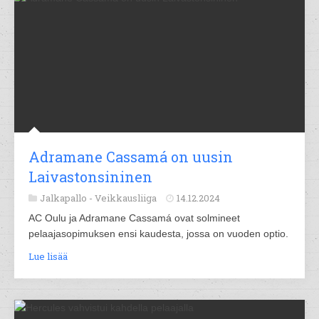
Adramane Cassamá on uusin
Laivastonsininen
Jalkapallo -
Veikkausliiga
14.12.2024
AC Oulu ja Adramane Cassamá ovat solmineet
pelaajasopimuksen ensi kaudesta, jossa on vuoden optio.
Lue lisää