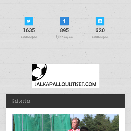
1635
895
620
seuraajaa
tykkääjää
seuraajaa
Galleriat