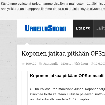
Käytämme evästeitä tarjoamamme sisällön ja mainosten räätälöimise
analytiikka-alan kumppaneillemme tietoa siitä, kuinka käytät sivusto
Suomi
Espoo
Helsinki
Hämeenlinna
Joensuu
Jyväskylä
Kouvo
Etusivu
Lajit
Koponen jatkaa pitkään OPS:n
500429
Jalkapallo -
Miesten Ykkönen
19.6.20
Koponen jatkaa pitkään OPS:n maalil
Oulun Palloseuran maalivahti Juhani Koponen torju
kiinnittää toista kauttaan Oulussa pelaavan luotto
on ollut kuluvalla kaudella OPS:n kapteeni.