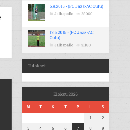
5.9.2015 - (FC Jazz-AC Oulu)
Jalkapallo
28000
e
13.5.2015 - (FC Jazz-AC
Oulu)
Jalkapallo
31180
Tulokset
Elokuu 2026
M
T
K
T
P
L
S
1
2
3
4
5
6
7
8
9