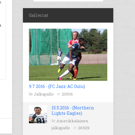
n
Galleriat
a
9.7.2016 - (FC Jazz-AC Oulu)
Jalkapallo
23506
15.5.2016 - (Northern
Lights-Eagles)
Amerikkalainen
jalkapallo
26929