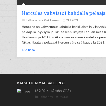
Hercules vahvistui kahdella pelaaja
Jalkapallo -
Kakkonen
21.1.2021
Hercules on vahvistunut kahdella keskikaistalla viihtyväll
pelaajalla. Syksyllä joukkueeseen liittynyt Lapuan mies I
Hirvilammi ja AC Oulu Akatemiassa viime kaudella opero
Niklas Haataja pelaavat Hercun väreissä kaudella 2021.
Lue lisää
KATSOTUIMMAT GALLERIAT
12.2.2014 - (Josba-OLS)
Salibandy
59445