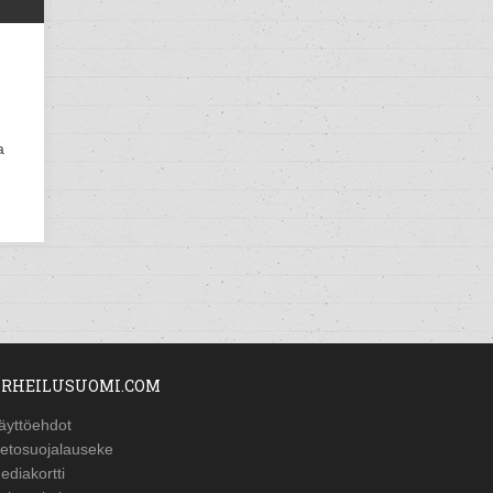
a
RHEILUSUOMI.COM
äyttöehdot
ietosuojalauseke
ediakortti