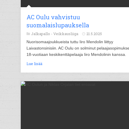
AC Oulu vahvistuu
suomalaislupauksella
Jalkapallo -
Veikkausliiga
21.5.2025
Nuorisomaajoukkueista tuttu Iiro Mendolin liittyy
Laivastonsinisiin. AC Oulu on solminut pelaajasopimuks
18-vuotiaan keskikenttäpelaaja Iiro Mendolinin kanssa.
Lue lisää