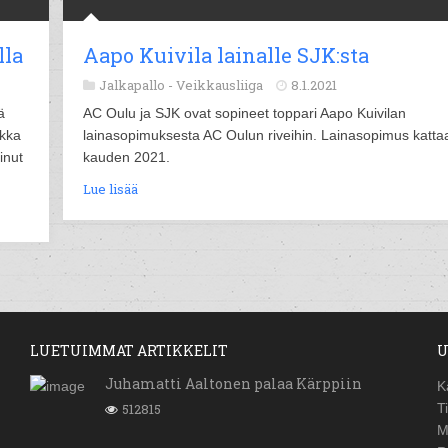
lla
Aapo Kuivila lainalle SJK:sta
Jalkapallo -
Veikkausliiga
8.1.2021
ä
AC Oulu ja SJK ovat sopineet toppari Aapo Kuivilan
ikka
lainasopimuksesta AC Oulun riveihin. Lainasopimus katta
inut
kauden 2021.
Lue lisää
LUETUIMMAT ARTIKKELIT
U
Juhamatti Aaltonen palaa Kärppiin
K
512815
T
M