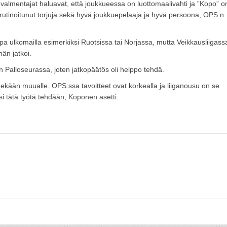
i valmentajat haluavat, että joukkueessa on luottomaalivahti ja ”Kopo” o
 rutinoitunut torjuja sekä hyvä joukkuepelaaja ja hyvä persoona, OPS:n
pa ulkomailla esimerkiksi Ruotsissa tai Norjassa, mutta Veikkausliigass
än jatkoi.
un Palloseurassa, joten jatkopäätös oli helppo tehdä.
innekään muualle. OPS:ssa tavoitteet ovat korkealla ja liiganousu on se
ksi tätä työtä tehdään, Koponen asetti.