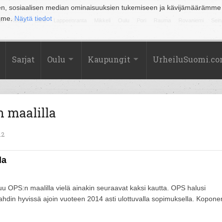
en, sosiaalisen median ominaisuuksien tukemiseen ja kävijämäärämme
amme.
Näytä tiedot
la
Kuopio
Lahti
Lappeenranta
Mikkeli
Oulu
Pori
Rauma
Rovaniemi
Sein
Sarjat
Oulu
Kaupungit
UrheiluSuomi.c
 maalilla
12
la
u OPS:n maalilla vielä ainakin seuraavat kaksi kautta. OPS halusi
vahdin hyvissä ajoin vuoteen 2014 asti ulottuvalla sopimuksella. Kopone