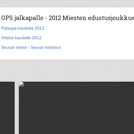
OPS jalkapallo - 2012 Miesten edustusjoukku
Pelaajat kaudella 2012
Ottelut kaudella 2012
Seuran tiedot
-
Seuran kotisivut