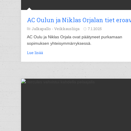
AC Oulun ja Niklas Orjalan tiet eroa
Jalkapallo -
Veikkausliiga
7.1.2025
AC Oulu ja Niklas Orjala ovat päätyneet purkamaan
sopimuksen yhteisymmärryksessä.
Lue lisää