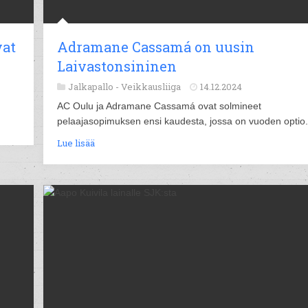
vat
Adramane Cassamá on uusin
Laivastonsininen
Jalkapallo -
Veikkausliiga
14.12.2024
AC Oulu ja Adramane Cassamá ovat solmineet
pelaajasopimuksen ensi kaudesta, jossa on vuoden optio.
Lue lisää