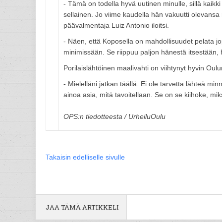
- Tämä on todella hyvä uutinen minulle, sillä kaikk
sellainen. Jo viime kaudella hän vakuutti olevansa
päävalmentaja Luiz Antonio iloitsi.
- Näen, että Koposella on mahdollisuudet pelata jo
minimissään. Se riippuu paljon hänestä itsestään, h
Porilaislähtöinen maalivahti on viihtynyt hyvin Oul
- Mielelläni jatkan täällä. Ei ole tarvetta lähteä m
ainoa asia, mitä tavoitellaan. Se on se kiihoke, mi
OPS:n tiedotteesta / UrheiluOulu
Takaisin edelliselle sivulle
JAA TÄMÄ ARTIKKELI