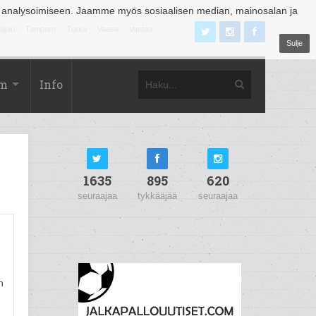
 analysoimiseen. Jaamme myös sosiaalisen median, mainosalan ja
äjoki
Tampere
Turku
Vaasa
Vantaa
Sulje
om
Info
1635
895
620
seuraajaa
tykkääjää
seuraajaa
n