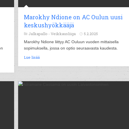
Marokhy Ndione on AC Oulun uusi
keskushyökkääjä
Jalkapallo -
Veikkausliiga
5.2.2025
Marokhy Ndione liittyy AC Ouluun vuoden mittaisella
en
sopimuksella, jossa on optio seuraavasta kaudesta.
Lue lisää